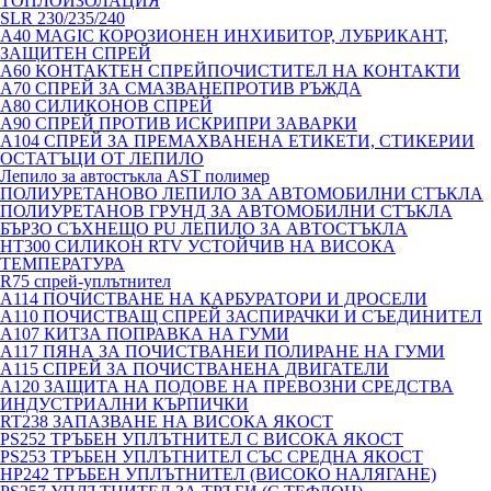
ТОПЛОИЗОЛАЦИЯ
SLR 230/235/240
A40 MAGIC КОРОЗИОНЕН ИНХИБИТОР, ЛУБРИКАНТ,
ЗАЩИТЕН СПРЕЙ
A60 КОНТАКТЕН СПРЕЙПОЧИСТИТЕЛ НА КОНТАКТИ
A70 СПРЕЙ ЗА СМАЗВАНЕПРОТИВ РЪЖДА
A80 СИЛИКОНОВ СПРЕЙ
A90 СПРЕЙ ПРОТИВ ИСКРИПРИ ЗАВАРКИ
A104 СПРЕЙ ЗА ПРЕМАХВАНЕНА ЕТИКЕТИ, СТИКЕРИИ
ОСТАТЪЦИ ОТ ЛЕПИЛО
Лепило за автостъкла AST полимер
ПОЛИУРЕТАНОВО ЛЕПИЛО ЗА АВТОМОБИЛНИ СТЪКЛА
ПОЛИУРЕТАНОВ ГРУНД ЗА АВТОМОБИЛНИ СТЪКЛА
БЪРЗО СЪХНЕЩО PU ЛЕПИЛО ЗА АВТОСТЪКЛА
HT300 СИЛИКОН RTV УСТОЙЧИВ НА ВИСОКА
ТЕМПЕРАТУРА
R75 спрей-уплътнител
A114 ПОЧИСТВАНЕ НА КАРБУРАТОРИ И ДРОСЕЛИ
A110 ПОЧИСТВАЩ СПРЕЙ ЗАСПИРАЧКИ И СЪЕДИНИТЕЛ
A107 КИТЗА ПОПРАВКА НА ГУМИ
A117 ПЯНА ЗА ПОЧИСТВАНЕИ ПОЛИРАНЕ НА ГУМИ
A115 СПРЕЙ ЗА ПОЧИСТВАНЕНА ДВИГАТЕЛИ
A120 ЗАЩИТА НА ПОДОВЕ НА ПРЕВОЗНИ СРЕДСТВА
ИНДУСТРИАЛНИ КЪРПИЧКИ
RT238 ЗАПАЗВАНЕ НА ВИСОКА ЯКОСТ
PS252 ТРЪБЕН УПЛЪТНИТЕЛ С ВИСОКА ЯКОСТ
PS253 ТРЪБЕН УПЛЪТНИТЕЛ СЪС СРЕДНА ЯКОСТ
HP242 ТРЪБЕН УПЛЪТНИТЕЛ (ВИСОКО НАЛЯГАНЕ)