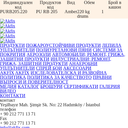
Индивидуален
Продуктов
Вид
Обем
Брой в
код
код
кашон
PURB205.220
PU RB 205
Amber
220 kg
1
drums
ПРОДУКТИ
ПОЖАРОУСТОЙЧИВИ ПРОДУКТИ
ЛЕПИЛА
УПЛЪТНИТЕЛИ
ПОЛИУРЕТАНОВИ ПЯНИ
СИСТЕМИ ЗА
ПОКРИТИЯ
АЕРОЗОЛИ
АВТОМОБИЛИ; РЕМОНТ, ГРИЖА,
ЗАЩИТНИ ПРОДУКТИ
ИНДУСТРИАЛНИ; РЕМОНТ,
ГРИЖА, ЗАЩИТНИ ПРОДУКТИ
АНАЕРОБНИ
УПЛЪТНИТЕЛИ
СПРЕЙ БОИ
АКСЕСОАРИ
AKFİX
AKFİX
ИЗСЛЕДОВАТЕЛСКА И РАЗВОЙНА
ПОЛИТИКА
ПОЛИТИКА ЗА КАЧЕСТВОТО
ПРАВНИ
ВЪПРОСИ И ПОВЕРИТЕЛНОСТ
МЕДИЯ
КАТАЛОГ
БРОШУРИ
СЕРТИФИКАТИ
ГАЛЕРИЯ
ВИДЕО
КОНТАКТИ
контакт
Yeşilbayır Mah. Şimşir Sk. No: 22 Hadımköy / İstanbul
телефон
+ 90 212 771 13 71
Fax
+ 90 212 771 13 71
info@akfix.com