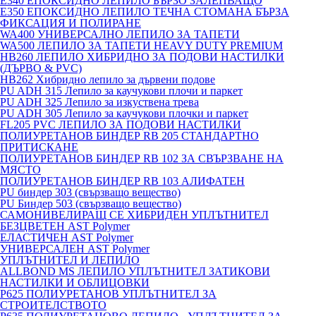
E340 ЕПОКСИДНО ЛЕПИЛО БЪРЗО ЗАЛЕПВАЩО
E350 ЕПОКСИДНО ЛЕПИЛО ТЕЧНА СТОМАНА БЪРЗА
ФИКСАЦИЯ И ПОЛИРАНЕ
WA400 УНИВЕРСАЛНО ЛЕПИЛО ЗА ТАПЕТИ
WA500 ЛЕПИЛО ЗА ТАПЕТИ HEAVY DUTY PREMIUM
HB260 ЛЕПИЛО ХИБРИДНО ЗА ПОДОВИ НАСТИЛКИ
(ДЪРВО & PVC)
HB262 Хибридно лепило за дървени подове
PU ADH 315 Лепило за каучукови плочи и паркет
PU ADH 325 Лепило за изкуствена трева
PU ADH 305 Лепило за каучукови плочки и паркет
FL205 PVC ЛЕПИЛО ЗА ПОДОВИ НАСТИЛКИ
ПОЛИУРЕТАНОВ БИНДЕР RB 205 СТАНДАРТНО
ПРИТИСКАНЕ
ПОЛИУРЕТАНОВ БИНДЕР RB 102 ЗА СВЪРЗВАНЕ НА
МЯСТО
ПОЛИУРЕТАНОВ БИНДЕР RB 103 АЛИФАТЕН
PU биндер 303 (свързващо вещество)
PU Биндер 503 (свързващо вещество)
САМОНИВЕЛИРАЩ СЕ ХИБРИДЕН УПЛЪТНИТЕЛ
БЕЗЦВЕТЕН AST Polymer
ЕЛАСТИЧЕН AST Polymer
УНИВЕРСАЛЕН AST Polymer
УПЛЪТНИТЕЛ И ЛЕПИЛО
ALLBOND MS ЛЕПИЛО УПЛЪТНИТЕЛ ЗАТИКОВИ
НАСТИЛКИ И ОБЛИЦОВКИ
P625 ПОЛИУРЕТАНОВ УПЛЪТНИТЕЛ ЗА
СТРОИТЕЛСТВОТО