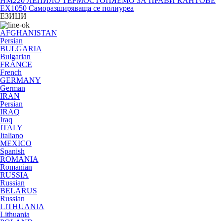
HM220 ЛЕПИЛО ТЕРМОСТОПЯЕМО ЗА ПРАВИ КАНТОВЕ
EX1050 Саморазширяваща се полиуреа
ЕЗИЦИ
AFGHANISTAN
Persian
BULGARIA
Bulgarian
FRANCE
French
GERMANY
German
IRAN
Persian
IRAQ
Iraq
ITALY
Italiano
MEXICO
Spanish
ROMANIA
Romanian
RUSSIA
Russian
BELARUS
Russian
LITHUANIA
Lithuania