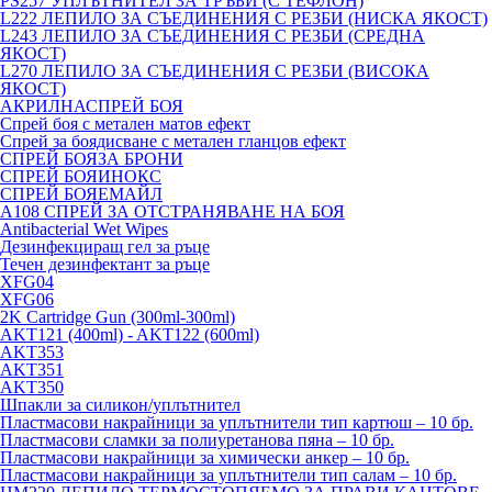
PS257 УПЛЪТНИТЕЛ ЗА ТРЪБИ (С ТЕФЛОН)
L222 ЛЕПИЛО ЗА СЪЕДИНЕНИЯ С РЕЗБИ (НИСКА ЯКОСТ)
L243 ЛЕПИЛО ЗА СЪЕДИНЕНИЯ С РЕЗБИ (СРЕДНА
ЯКОСТ)
L270 ЛЕПИЛО ЗА СЪЕДИНЕНИЯ С РЕЗБИ (ВИСОКА
ЯКОСТ)
АКРИЛНАСПРЕЙ БОЯ
Спрей боя с метален матов ефект
Спрей за боядисване с метален гланцов ефект
СПРЕЙ БОЯЗА БРОНИ
СПРЕЙ БОЯИНОКС
СПРЕЙ БОЯЕМАЙЛ
A108 СПРЕЙ ЗА ОТСТРАНЯВАНЕ НА БОЯ
Antibacterial Wet Wipes
Дезинфекциращ гел за ръце
Течен дезинфектант за ръце
XFG04
XFG06
2K Cartridge Gun (300ml-300ml)
AKT121 (400ml) - AKT122 (600ml)
AKT353
AKT351
AKT350
Шпакли за силикон/уплътнител
Пластмасови накрайници за уплътнители тип картюш – 10 бр.
Пластмасови сламки за полиуретанова пяна – 10 бр.
Пластмасови накрайници за химически анкер – 10 бр.
Пластмасови накрайници за уплътнители тип салам – 10 бр.