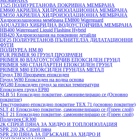
МЕМБРАНА
T525 ПОЛИУРЕТАНОВА ПОКРИВНА МЕМБРАНА
EM600 АКРИЛНА ХИДРОИЗОЛАЦИОННА МЕМБРАНА
EM350 АКРИЛНА ХИДРОИЗОЛАЦИОННА МЕМБРАНА
Хидроизолационна мембрана EM800 Waterguard
AQUAZERO ХИБРИДНА ВОДОУСТОЙЧИВА МЕМБРАНА
HB400 Waterguard Liquid Flashing Hybrid
HB420 Хидроизолация на покривни детайли
DF25 ПОЛИУРЕТАНОВ ПЪЛНИТЕЛЗА ДИЛАТАЦИОННИ
ФУГИ
ПОЛИУРЕА HM 80
PUR PRIMER 90 ГРУНД ПРОЗРАЧЕН
PRIMER 80 ВЛАГОУСТОЙЧИВ ЕПОКСИДЕН ГРУНД
PRIMER S80 СТАНДАРТЕН ЕПОКСИДЕН ГРУНД
PRIMER M80 ЕПОКСИДЕН ГРУНДЗА МЕТАЛ
Грунд Т80 Прозрачен епоксиден
Грунд W80 Епоксиден на водна основа
WG80 Епоксиден грунд за ниски температури
Епоксиден грунд EP80
SLB 51 Епоксидно покритие, самонивелиращо се (Основно
покритие)
Текстурирано епоксидно покритие TEX 71 (основно покритие)
SLT 41 Епоксидно покритие, самонивелиращо се (Горен слой)
SLT 21 Епоксидно покритие, самонивелиращо се (Горен слой)
Полиурея CR300
2К СПРЕЙ ПЯНА ЗА ХИДРО И ТОПЛОИЗОЛАЦИЯ
SPR 210 2K Спрей пяна
SPR 230 ПЯНА ЗА ПРЪСКАНЕ ЗА ХИДРО И