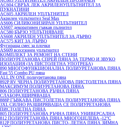
AC603 УПЛЪТНИТЕЛ АКРИЛЕН ПРОЗРАЧЕН
AC604 СВРЪХ ЛЕК АКРИЛЕНУПЛЪТНИТЕЛ ЗА
ПУКНАТИНИ
AC605 АКРИЛЕН УПЛЪТНИТЕЛ
Акрилен уплътнител Seal Max
AS606 СИЛИКОНИЗИРАН УПЛЪТНИТЕЛ
AS607 декоративен гъвкав пълнител
AC580 БЪРЗО УПЛЪТНЯВАНЕ
AS608 АКРИЛЕН УПЛЪТНИТЕЛ ЗА ДЪРВО
AC575 КИТ ЗА ДЪРВО
Фугираща смес за плочки
AS609 всесезонен уплътнител
КОМПЛЕКТ ЗА РЕМОНТ НА СТЕНИ
ПОЛИУРЕТАНОВА СПРЕЙ ПЯНА ЗА ТЕРМО И ЗВУКО
ИЗОЛАЦИЯ (ЗА ПИСТОЛЕТНА УПОТРЕБА)
890 МНОГОФУНКЦИОНАЛНА ПОЛИУРЕТАНОВА ПЯНА
Fast 55 Combo PU пяна
ALL IN ONE полиуретанова пяна
892P RV ЧЕРНА ПОЛИУРЕТАНОВА ПИСТОЛЕТНА ПЯНА
МАКСИМУМ ПОЛИУРЕТАНОВА ПЯНА
806 ПОЛИУРЕТАНОВА РЪЧНА ПЯНА
СЛАБОРАЗШИРЯВАЩА
888P ГЪВКАВА ПИСТОЛЕТНА ПОЛИУРЕТАНОВА ПЯНА
3XL СИЛНО РАЗШИРЯВАЩА СЕ ПОЛИУРЕТАНОВА
ПИСТОЛЕТНА ПЯНА
805 ПОЛИУРЕТАНОВА РЪЧНА ПЯНА УНИВЕРСАЛНА
812 ПОЛИУРЕТАНОВА ПЯНА МНОГОЦЕЛЕВА -12°C
812P ПОЛИУРЕТАНОВА ПИСТО- ЛЕТНА ПЯНА ЗИМНА