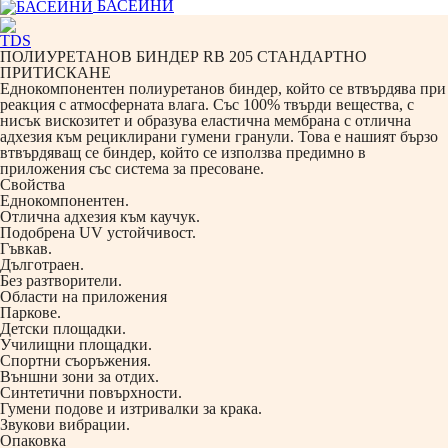
БАСЕЙНИ
TDS
ПОЛИУРЕТАНОВ БИНДЕР RB 205 СТАНДАРТНО
ПРИТИСКАНЕ
Еднокомпонентен полиуретанов биндер, който се втвърдява при
реакция с атмосферната влага. Със 100% твърди вещества, с
нисък вискозитет и образува еластична мембрана с отлична
адхезия към рециклирани гумени гранули. Това е нашият бързо
втвърдяващ се биндер, който се използва предимно в
приложения със система за пресоване.
Свойства
Еднокомпонентен.
Отлична адхезия към каучук.
Подобрена UV устойчивост.
Гъвкав.
Дълготраен.
Без разтворители.
Области на приложения
Паркове.
Детски площадки.
Училищни площадки.
Спортни съоръжения.
Външни зони за отдих.
Синтетични повърхности.
Гумени подове и изтривалки за крака.
Звукови вибрации.
Опаковка