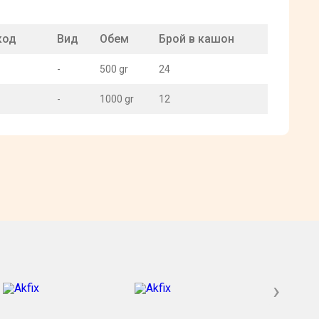
код
Вид
Обем
Брой в кашон
-
500 gr
24
-
1000 gr
12
›