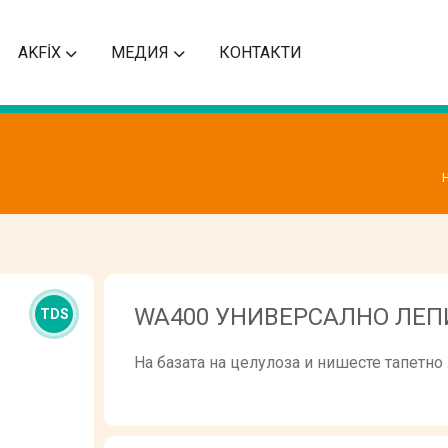
AKFİX
МЕДИЯ
КОНТАКТИ
WA400 УНИВЕРСАЛНО ЛЕП
TDS
На базата на целулоза и нишесте тапетно