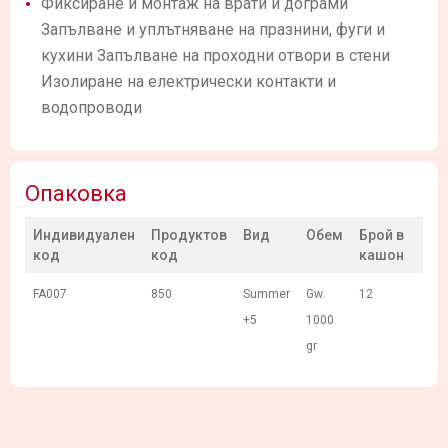
Фиксиране и монтаж на врати и дограми
Запълване и уплътняване на празнини, фуги и
кухини Запълване на проходни отвори в стени
Изолиране на електрически контакти и
водопроводи
Опаковка
Индивидуален
Продуктов
Вид
Обем
Брой в
код
код
кашон
FA007
850
Summer
Gw.
12
+5
1000
gr