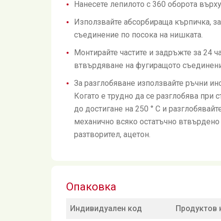
Нанесете лепилото с 360 оборота върх
Използвайте абсорбираща кърпичка, з
съединение по посока на нишката.
Монтирайте частите и задръжте за 24 час
втвърдяване на фугиращото съединени
За разглобяване използвайте ръчни инс
Когато е трудно да се разглобява при 
до достигане на 250 ° C и разглобявайт
механично всяко остатъчно втвърдено 
разтворител, ацетон.
Опаковка
Индивидуален код
Продуктов 