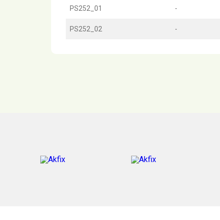
PS252_01
-
PS252_02
-