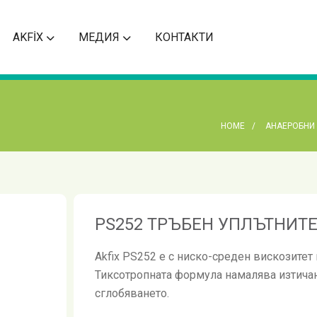
AKFİX
МЕДИЯ
КОНТАКТИ
HOME
АНАЕРОБНИ
PS252 ТРЪБЕН УПЛЪТНИТЕ
Akfix PS252 е с ниско-среден вискозитет
Тиксотропната формула намалява изтичан
сглобяването.