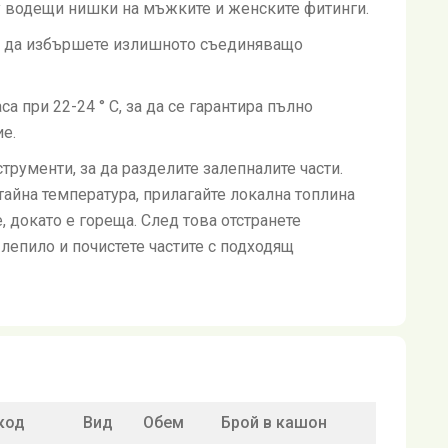
у водещи нишки на мъжките и женските фитинги.
а да избършете излишното съединяващо
а при 22-24 ° C, за да се гарантира пълно
е.
трументи, за да разделите залепналите части.
стайна температура, прилагайте локална топлина
е, докато е гореща. След това отстранете
лепило и почистете частите с подходящ
код
Вид
Обем
Брой в кашон