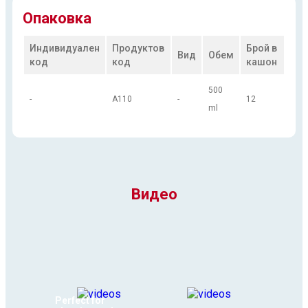
Опаковка
Индивидуален
Продуктов
Брой в
Вид
Обем
код
код
кашон
500
-
A110
-
12
ml
Видео
Perfect for