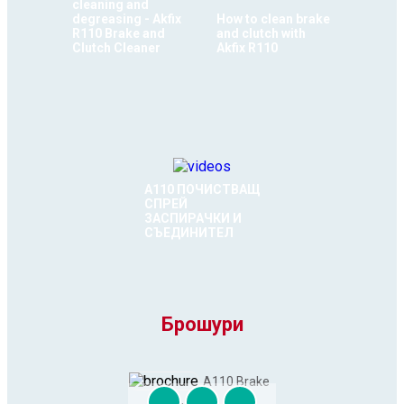
cleaning and
degreasing - Akfix
How to clean brake
R110 Brake and
and clutch with
Clutch Cleaner
Akfix R110
A110 ПОЧИСТВАЩ
СПРЕЙ
ЗАСПИРАЧКИ И
СЪЕДИНИТЕЛ
Брошури
A110 Brake