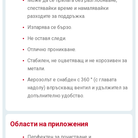
Може да се прилага без разглобяване,
спестявайки време и намалявайки
разходите за поддръжка.
Изпарява се бързо.
Не оставя следи.
Отлично проникване.
Стабилен, не оцветяващ и не корозивен за
метали.
Аерозолът е снабден с 360 ° (с главата
надолу) впръскващ вентил и удължител за
допълнително удобство.
Области на приложения
Перфектен за почистване и