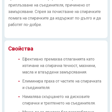
приплъзване на съединителя, причинено от
замърсяване. Спрея за почистване на спирачките
помага на спирачките да издържат по-дълго и да
работят по-добре.
Свойства
Ефективно премахва отлаганията като
изтичане на спирачна течност, мазнини,
масла и втвърдени замърсявания.
Елиминира праха от частите на спирачката
и съединителя.
Намалява скърцането на дисковите
спирачки и трептенето на съединителя.