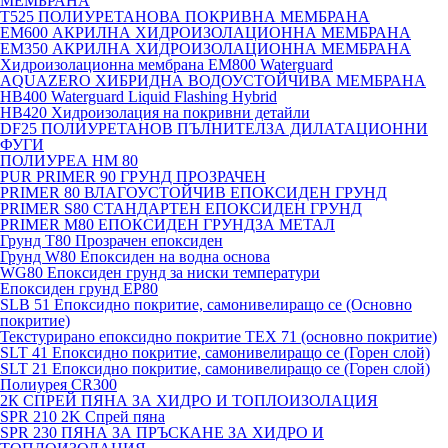
МЕМБРАНА
T525 ПОЛИУРЕТАНОВА ПОКРИВНА МЕМБРАНА
EM600 АКРИЛНА ХИДРОИЗОЛАЦИОННА МЕМБРАНА
EM350 АКРИЛНА ХИДРОИЗОЛАЦИОННА МЕМБРАНА
Хидроизолационна мембрана EM800 Waterguard
AQUAZERO ХИБРИДНА ВОДОУСТОЙЧИВА МЕМБРАНА
HB400 Waterguard Liquid Flashing Hybrid
HB420 Хидроизолация на покривни детайли
DF25 ПОЛИУРЕТАНОВ ПЪЛНИТЕЛЗА ДИЛАТАЦИОННИ
ФУГИ
ПОЛИУРЕА HM 80
PUR PRIMER 90 ГРУНД ПРОЗРАЧЕН
PRIMER 80 ВЛАГОУСТОЙЧИВ ЕПОКСИДЕН ГРУНД
PRIMER S80 СТАНДАРТЕН ЕПОКСИДЕН ГРУНД
PRIMER M80 ЕПОКСИДЕН ГРУНДЗА МЕТАЛ
Грунд Т80 Прозрачен епоксиден
Грунд W80 Епоксиден на водна основа
WG80 Епоксиден грунд за ниски температури
Епоксиден грунд EP80
SLB 51 Епоксидно покритие, самонивелиращо се (Основно
покритие)
Текстурирано епоксидно покритие TEX 71 (основно покритие)
SLT 41 Епоксидно покритие, самонивелиращо се (Горен слой)
SLT 21 Епоксидно покритие, самонивелиращо се (Горен слой)
Полиурея CR300
2К СПРЕЙ ПЯНА ЗА ХИДРО И ТОПЛОИЗОЛАЦИЯ
SPR 210 2K Спрей пяна
SPR 230 ПЯНА ЗА ПРЪСКАНЕ ЗА ХИДРО И