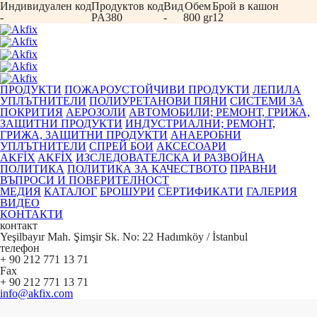
Индивидуален код
Продуктов код
Вид
Обем
Брой в кашон
-
PA380
-
800 gr
12
ПРОДУКТИ
ПОЖАРОУСТОЙЧИВИ ПРОДУКТИ
ЛЕПИЛА
УПЛЪТНИТЕЛИ
ПОЛИУРЕТАНОВИ ПЯНИ
СИСТЕМИ ЗА
ПОКРИТИЯ
АЕРОЗОЛИ
АВТОМОБИЛИ; РЕМОНТ, ГРИЖА,
ЗАЩИТНИ ПРОДУКТИ
ИНДУСТРИАЛНИ; РЕМОНТ,
ГРИЖА, ЗАЩИТНИ ПРОДУКТИ
АНАЕРОБНИ
УПЛЪТНИТЕЛИ
СПРЕЙ БОИ
АКСЕСОАРИ
AKFİX
AKFİX
ИЗСЛЕДОВАТЕЛСКА И РАЗВОЙНА
ПОЛИТИКА
ПОЛИТИКА ЗА КАЧЕСТВОТО
ПРАВНИ
ВЪПРОСИ И ПОВЕРИТЕЛНОСТ
МЕДИЯ
КАТАЛОГ
БРОШУРИ
СЕРТИФИКАТИ
ГАЛЕРИЯ
ВИДЕО
КОНТАКТИ
контакт
Yeşilbayır Mah. Şimşir Sk. No: 22 Hadımköy / İstanbul
телефон
+ 90 212 771 13 71
Fax
+ 90 212 771 13 71
info@akfix.com