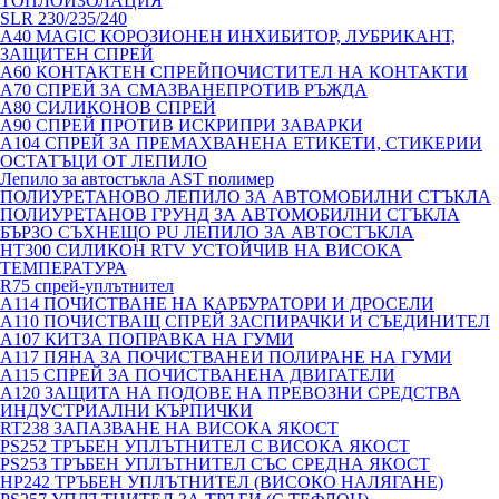
ТОПЛОИЗОЛАЦИЯ
SLR 230/235/240
A40 MAGIC КОРОЗИОНЕН ИНХИБИТОР, ЛУБРИКАНТ,
ЗАЩИТЕН СПРЕЙ
A60 КОНТАКТЕН СПРЕЙПОЧИСТИТЕЛ НА КОНТАКТИ
A70 СПРЕЙ ЗА СМАЗВАНЕПРОТИВ РЪЖДА
A80 СИЛИКОНОВ СПРЕЙ
A90 СПРЕЙ ПРОТИВ ИСКРИПРИ ЗАВАРКИ
A104 СПРЕЙ ЗА ПРЕМАХВАНЕНА ЕТИКЕТИ, СТИКЕРИИ
ОСТАТЪЦИ ОТ ЛЕПИЛО
Лепило за автостъкла AST полимер
ПОЛИУРЕТАНОВО ЛЕПИЛО ЗА АВТОМОБИЛНИ СТЪКЛА
ПОЛИУРЕТАНОВ ГРУНД ЗА АВТОМОБИЛНИ СТЪКЛА
БЪРЗО СЪХНЕЩО PU ЛЕПИЛО ЗА АВТОСТЪКЛА
HT300 СИЛИКОН RTV УСТОЙЧИВ НА ВИСОКА
ТЕМПЕРАТУРА
R75 спрей-уплътнител
A114 ПОЧИСТВАНЕ НА КАРБУРАТОРИ И ДРОСЕЛИ
A110 ПОЧИСТВАЩ СПРЕЙ ЗАСПИРАЧКИ И СЪЕДИНИТЕЛ
A107 КИТЗА ПОПРАВКА НА ГУМИ
A117 ПЯНА ЗА ПОЧИСТВАНЕИ ПОЛИРАНЕ НА ГУМИ
A115 СПРЕЙ ЗА ПОЧИСТВАНЕНА ДВИГАТЕЛИ
A120 ЗАЩИТА НА ПОДОВЕ НА ПРЕВОЗНИ СРЕДСТВА
ИНДУСТРИАЛНИ КЪРПИЧКИ
RT238 ЗАПАЗВАНЕ НА ВИСОКА ЯКОСТ
PS252 ТРЪБЕН УПЛЪТНИТЕЛ С ВИСОКА ЯКОСТ
PS253 ТРЪБЕН УПЛЪТНИТЕЛ СЪС СРЕДНА ЯКОСТ
HP242 ТРЪБЕН УПЛЪТНИТЕЛ (ВИСОКО НАЛЯГАНЕ)