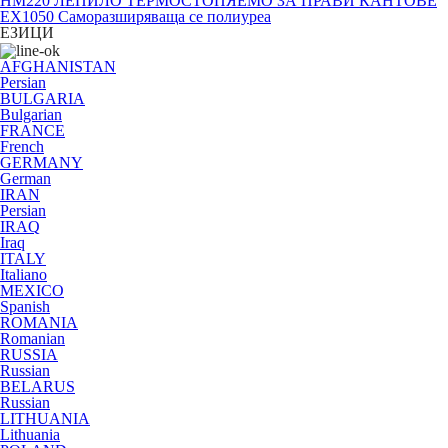
HM220 ЛЕПИЛО ТЕРМОСТОПЯЕМО ЗА ПРАВИ КАНТОВЕ
EX1050 Саморазширяваща се полиуреа
ЕЗИЦИ
AFGHANISTAN
Persian
BULGARIA
Bulgarian
FRANCE
French
GERMANY
German
IRAN
Persian
IRAQ
Iraq
ITALY
Italiano
MEXICO
Spanish
ROMANIA
Romanian
RUSSIA
Russian
BELARUS
Russian
LITHUANIA
Lithuania