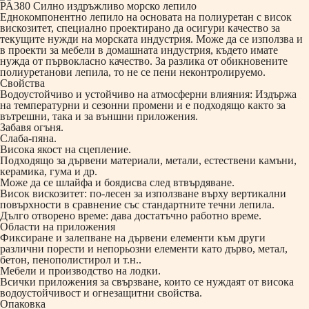
PA380 Силно издръжливо морско лепило
Еднокомпонентно лепило на основата на полиуретан с висок
вискозитет, специално проектирано да осигури качество за
текущите нужди на морската индустрия. Може да се използва и
в проекти за мебели в домашната индустрия, където имате
нужда от първокласно качество. За разлика от обикновените
полиуретанови лепила, то не се пени неконтролируемо.
Свойства
Водоустойчиво и устойчиво на атмосферни влияния: Издържа
на температурни и сезонни промени и е подходящо както за
вътрешни, така и за външни приложения.
Забавя огъня.
Слаба-пяна.
Висока якост на сцепление.
Подходящо за дървени материали, метали, естествени камъни,
керамика, гума и др.
Може да се шлайфа и боядисва след втвърдяване.
Висок вискозитет: по-лесен за използване върху вертикални
повърхности в сравнение със стандартните течни лепила.
Дълго отворено време: дава достатъчно работно време.
Области на приложения
Фиксиране и залепване на дървени елементи към други
различни порести и непорьозни елементи като дърво, метал,
бетон, пенополистирол и т.н..
Мебели и производство на лодки.
Всички приложения за свързване, които се нуждаят от висока
водоустойчивост и огнезащитни свойства.
Опаковка