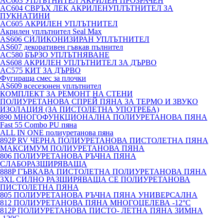
AC603 УПЛЪТНИТЕЛ АКРИЛЕН ПРОЗРАЧЕН
AC604 СВРЪХ ЛЕК АКРИЛЕНУПЛЪТНИТЕЛ ЗА
ПУКНАТИНИ
AC605 АКРИЛЕН УПЛЪТНИТЕЛ
Акрилен уплътнител Seal Max
AS606 СИЛИКОНИЗИРАН УПЛЪТНИТЕЛ
AS607 декоративен гъвкав пълнител
AC580 БЪРЗО УПЛЪТНЯВАНЕ
AS608 АКРИЛЕН УПЛЪТНИТЕЛ ЗА ДЪРВО
AC575 КИТ ЗА ДЪРВО
Фугираща смес за плочки
AS609 всесезонен уплътнител
КОМПЛЕКТ ЗА РЕМОНТ НА СТЕНИ
ПОЛИУРЕТАНОВА СПРЕЙ ПЯНА ЗА ТЕРМО И ЗВУКО
ИЗОЛАЦИЯ (ЗА ПИСТОЛЕТНА УПОТРЕБА)
890 МНОГОФУНКЦИОНАЛНА ПОЛИУРЕТАНОВА ПЯНА
Fast 55 Combo PU пяна
ALL IN ONE полиуретанова пяна
892P RV ЧЕРНА ПОЛИУРЕТАНОВА ПИСТОЛЕТНА ПЯНА
МАКСИМУМ ПОЛИУРЕТАНОВА ПЯНА
806 ПОЛИУРЕТАНОВА РЪЧНА ПЯНА
СЛАБОРАЗШИРЯВАЩА
888P ГЪВКАВА ПИСТОЛЕТНА ПОЛИУРЕТАНОВА ПЯНА
3XL СИЛНО РАЗШИРЯВАЩА СЕ ПОЛИУРЕТАНОВА
ПИСТОЛЕТНА ПЯНА
805 ПОЛИУРЕТАНОВА РЪЧНА ПЯНА УНИВЕРСАЛНА
812 ПОЛИУРЕТАНОВА ПЯНА МНОГОЦЕЛЕВА -12°C
812P ПОЛИУРЕТАНОВА ПИСТО- ЛЕТНА ПЯНА ЗИМНА