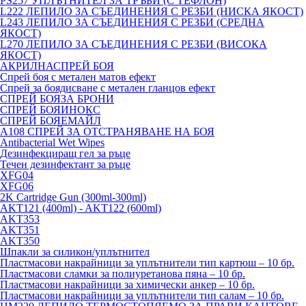
PS257 УПЛЪТНИТЕЛ ЗА ТРЪБИ (С ТЕФЛОН)
L222 ЛЕПИЛО ЗА СЪЕДИНЕНИЯ С РЕЗБИ (НИСКА ЯКОСТ)
L243 ЛЕПИЛО ЗА СЪЕДИНЕНИЯ С РЕЗБИ (СРЕДНА
ЯКОСТ)
L270 ЛЕПИЛО ЗА СЪЕДИНЕНИЯ С РЕЗБИ (ВИСОКА
ЯКОСТ)
АКРИЛНАСПРЕЙ БОЯ
Спрей боя с метален матов ефект
Спрей за боядисване с метален гланцов ефект
СПРЕЙ БОЯЗА БРОНИ
СПРЕЙ БОЯИНОКС
СПРЕЙ БОЯЕМАЙЛ
A108 СПРЕЙ ЗА ОТСТРАНЯВАНЕ НА БОЯ
Antibacterial Wet Wipes
Дезинфекциращ гел за ръце
Течен дезинфектант за ръце
XFG04
XFG06
2K Cartridge Gun (300ml-300ml)
AKT121 (400ml) - AKT122 (600ml)
AKT353
AKT351
AKT350
Шпакли за силикон/уплътнител
Пластмасови накрайници за уплътнители тип картюш – 10 бр.
Пластмасови сламки за полиуретанова пяна – 10 бр.
Пластмасови накрайници за химически анкер – 10 бр.
Пластмасови накрайници за уплътнители тип салам – 10 бр.