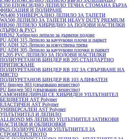
E340 ЕПОКСИДНО ЛЕПИЛО БЪРЗО ЗАЛЕПВАЩО
E350 ЕПОКСИДНО ЛЕПИЛО ТЕЧНА СТОМАНА БЪРЗА
ФИКСАЦИЯ И ПОЛИРАНЕ
WA400 УНИВЕРСАЛНО ЛЕПИЛО ЗА ТАПЕТИ
WA500 ЛЕПИЛО ЗА ТАПЕТИ HEAVY DUTY PREMIUM
HB260 ЛЕПИЛО ХИБРИДНО ЗА ПОДОВИ НАСТИЛКИ
(ДЪРВО & PVC)
HB262 Хибридно лепило за дървени подове
PU ADH 315 Лепило за каучукови плочи и паркет
PU ADH 325 Лепило за изкуствена трева
PU ADH 305 Лепило за каучукови плочки и паркет
FL205 PVC ЛЕПИЛО ЗА ПОДОВИ НАСТИЛКИ
ПОЛИУРЕТАНОВ БИНДЕР RB 205 СТАНДАРТНО
ПРИТИСКАНЕ
ПОЛИУРЕТАНОВ БИНДЕР RB 102 ЗА СВЪРЗВАНЕ НА
МЯСТО
ПОЛИУРЕТАНОВ БИНДЕР RB 103 АЛИФАТЕН
PU биндер 303 (свързващо вещество)
PU Биндер 503 (свързващо вещество)
САМОНИВЕЛИРАЩ СЕ ХИБРИДЕН УПЛЪТНИТЕЛ
БЕЗЦВЕТЕН AST Polymer
ЕЛАСТИЧЕН AST Polymer
УНИВЕРСАЛЕН AST Polymer
УПЛЪТНИТЕЛ И ЛЕПИЛО
ALLBOND MS ЛЕПИЛО УПЛЪТНИТЕЛ ЗАТИКОВИ
НАСТИЛКИ И ОБЛИЦОВКИ
P625 ПОЛИУРЕТАНОВ УПЛЪТНИТЕЛ ЗА
СТРОИТЕЛСТВОТО