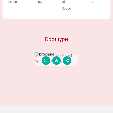
FA008
840
All
-
12
Season
Брошури
Fire Rated
Products Brochure