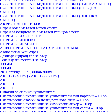
PS257 УПЛЪТНИТЕЛ ЗА ТРЪБИ (С ТЕФЛОН)
L222 ЛЕПИЛО ЗА СЪЕДИНЕНИЯ С РЕЗБИ (НИСКА ЯКОСТ)
L243 ЛЕПИЛО ЗА СЪЕДИНЕНИЯ С РЕЗБИ (СРЕДНА
ЯКОСТ)
L270 ЛЕПИЛО ЗА СЪЕДИНЕНИЯ С РЕЗБИ (ВИСОКА
ЯКОСТ)
АКРИЛНАСПРЕЙ БОЯ
Спрей боя с метален матов ефект
Спрей за боядисване с метален гланцов ефект
СПРЕЙ БОЯЗА БРОНИ
СПРЕЙ БОЯИНОКС
СПРЕЙ БОЯЕМАЙЛ
A108 СПРЕЙ ЗА ОТСТРАНЯВАНЕ НА БОЯ
Antibacterial Wet Wipes
Дезинфекциращ гел за ръце
Течен дезинфектант за ръце
XFG04
XFG06
2K Cartridge Gun (300ml-300ml)
AKT121 (400ml) - AKT122 (600ml)
AKT353
AKT351
AKT350
Шпакли за силикон/уплътнител
Пластмасови накрайници за уплътнители тип картюш – 10 бр.
Пластмасови сламки за полиуретанова пяна – 10 бр.
Пластмасови накрайници за химически анкер – 10 бр.
Пластмасови накрайници за уплътнители тип салам – 10 бр.