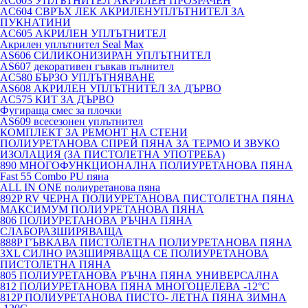
AC603 УПЛЪТНИТЕЛ АКРИЛЕН ПРОЗРАЧЕН
AC604 СВРЪХ ЛЕК АКРИЛЕНУПЛЪТНИТЕЛ ЗА
ПУКНАТИНИ
AC605 АКРИЛЕН УПЛЪТНИТЕЛ
Акрилен уплътнител Seal Max
AS606 СИЛИКОНИЗИРАН УПЛЪТНИТЕЛ
AS607 декоративен гъвкав пълнител
AC580 БЪРЗО УПЛЪТНЯВАНЕ
AS608 АКРИЛЕН УПЛЪТНИТЕЛ ЗА ДЪРВО
AC575 КИТ ЗА ДЪРВО
Фугираща смес за плочки
AS609 всесезонен уплътнител
КОМПЛЕКТ ЗА РЕМОНТ НА СТЕНИ
ПОЛИУРЕТАНОВА СПРЕЙ ПЯНА ЗА ТЕРМО И ЗВУКО
ИЗОЛАЦИЯ (ЗА ПИСТОЛЕТНА УПОТРЕБА)
890 МНОГОФУНКЦИОНАЛНА ПОЛИУРЕТАНОВА ПЯНА
Fast 55 Combo PU пяна
ALL IN ONE полиуретанова пяна
892P RV ЧЕРНА ПОЛИУРЕТАНОВА ПИСТОЛЕТНА ПЯНА
МАКСИМУМ ПОЛИУРЕТАНОВА ПЯНА
806 ПОЛИУРЕТАНОВА РЪЧНА ПЯНА
СЛАБОРАЗШИРЯВАЩА
888P ГЪВКАВА ПИСТОЛЕТНА ПОЛИУРЕТАНОВА ПЯНА
3XL СИЛНО РАЗШИРЯВАЩА СЕ ПОЛИУРЕТАНОВА
ПИСТОЛЕТНА ПЯНА
805 ПОЛИУРЕТАНОВА РЪЧНА ПЯНА УНИВЕРСАЛНА
812 ПОЛИУРЕТАНОВА ПЯНА МНОГОЦЕЛЕВА -12°C
812P ПОЛИУРЕТАНОВА ПИСТО- ЛЕТНА ПЯНА ЗИМНА