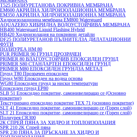
МЕМБРАНА
T525 ПОЛИУРЕТАНОВА ПОКРИВНА МЕМБРАНА
EM600 АКРИЛНА ХИДРОИЗОЛАЦИОННА МЕМБРАНА
EM350 АКРИЛНА ХИДРОИЗОЛАЦИОННА МЕМБРАНА
Хидроизолационна мембрана EM800 Waterguard
AQUAZERO ХИБРИДНА ВОДОУСТОЙЧИВА МЕМБРАНА
HB400 Waterguard Liquid Flashing Hybrid
HB420 Хидроизолация на покривни детайли
DF25 ПОЛИУРЕТАНОВ ПЪЛНИТЕЛЗА ДИЛАТАЦИОННИ
ФУГИ
ПОЛИУРЕА HM 80
PUR PRIMER 90 ГРУНД ПРОЗРАЧЕН
PRIMER 80 ВЛАГОУСТОЙЧИВ ЕПОКСИДЕН ГРУНД
PRIMER S80 СТАНДАРТЕН ЕПОКСИДЕН ГРУНД
PRIMER M80 ЕПОКСИДЕН ГРУНДЗА МЕТАЛ
Грунд Т80 Прозрачен епоксиден
Грунд W80 Епоксиден на водна основа
WG80 Епоксиден грунд за ниски температури
Епоксиден грунд EP80
SLB 51 Епоксидно покритие, самонивелиращо се (Основно
покритие)
Текстурирано епоксидно покритие TEX 71 (основно покритие)
SLT 41 Епоксидно покритие, самонивелиращо се (Горен слой)
SLT 21 Епоксидно покритие, самонивелиращо се (Горен слой)
Полиурея CR300
2К СПРЕЙ ПЯНА ЗА ХИДРО И ТОПЛОИЗОЛАЦИЯ
SPR 210 2K Спрей пяна
SPR 230 ПЯНА ЗА ПРЪСКАНЕ ЗА ХИДРО И