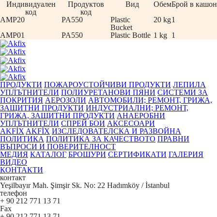
Индивидуален
Продуктов
Вид
Обем
Брой в кашон
код
код
AMP20
PA550
Plastic
20 kg
1
Bucket
AMP01
PA550
Plastic Bottle
1 kg
1
ПРОДУКТИ
ПОЖАРОУСТОЙЧИВИ ПРОДУКТИ
ЛЕПИЛА
УПЛЪТНИТЕЛИ
ПОЛИУРЕТАНОВИ ПЯНИ
СИСТЕМИ ЗА
ПОКРИТИЯ
АЕРОЗОЛИ
АВТОМОБИЛИ; РЕМОНТ, ГРИЖА,
ЗАЩИТНИ ПРОДУКТИ
ИНДУСТРИАЛНИ; РЕМОНТ,
ГРИЖА, ЗАЩИТНИ ПРОДУКТИ
АНАЕРОБНИ
УПЛЪТНИТЕЛИ
СПРЕЙ БОИ
АКСЕСОАРИ
AKFİX
AKFİX
ИЗСЛЕДОВАТЕЛСКА И РАЗВОЙНА
ПОЛИТИКА
ПОЛИТИКА ЗА КАЧЕСТВОТО
ПРАВНИ
ВЪПРОСИ И ПОВЕРИТЕЛНОСТ
МЕДИЯ
КАТАЛОГ
БРОШУРИ
СЕРТИФИКАТИ
ГАЛЕРИЯ
ВИДЕО
КОНТАКТИ
контакт
Yeşilbayır Mah. Şimşir Sk. No: 22 Hadımköy / İstanbul
телефон
+ 90 212 771 13 71
Fax
+ 90 212 771 13 71