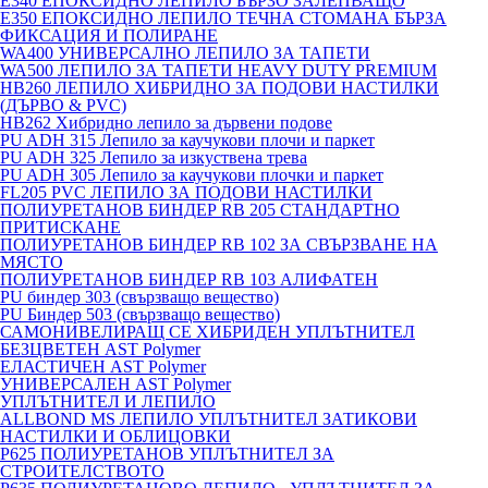
E340 ЕПОКСИДНО ЛЕПИЛО БЪРЗО ЗАЛЕПВАЩО
E350 ЕПОКСИДНО ЛЕПИЛО ТЕЧНА СТОМАНА БЪРЗА
ФИКСАЦИЯ И ПОЛИРАНЕ
WA400 УНИВЕРСАЛНО ЛЕПИЛО ЗА ТАПЕТИ
WA500 ЛЕПИЛО ЗА ТАПЕТИ HEAVY DUTY PREMIUM
HB260 ЛЕПИЛО ХИБРИДНО ЗА ПОДОВИ НАСТИЛКИ
(ДЪРВО & PVC)
HB262 Хибридно лепило за дървени подове
PU ADH 315 Лепило за каучукови плочи и паркет
PU ADH 325 Лепило за изкуствена трева
PU ADH 305 Лепило за каучукови плочки и паркет
FL205 PVC ЛЕПИЛО ЗА ПОДОВИ НАСТИЛКИ
ПОЛИУРЕТАНОВ БИНДЕР RB 205 СТАНДАРТНО
ПРИТИСКАНЕ
ПОЛИУРЕТАНОВ БИНДЕР RB 102 ЗА СВЪРЗВАНЕ НА
МЯСТО
ПОЛИУРЕТАНОВ БИНДЕР RB 103 АЛИФАТЕН
PU биндер 303 (свързващо вещество)
PU Биндер 503 (свързващо вещество)
САМОНИВЕЛИРАЩ СЕ ХИБРИДЕН УПЛЪТНИТЕЛ
БЕЗЦВЕТЕН AST Polymer
ЕЛАСТИЧЕН AST Polymer
УНИВЕРСАЛЕН AST Polymer
УПЛЪТНИТЕЛ И ЛЕПИЛО
ALLBOND MS ЛЕПИЛО УПЛЪТНИТЕЛ ЗАТИКОВИ
НАСТИЛКИ И ОБЛИЦОВКИ
P625 ПОЛИУРЕТАНОВ УПЛЪТНИТЕЛ ЗА
СТРОИТЕЛСТВОТО