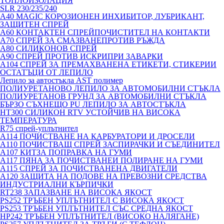
ТОПЛОИЗОЛАЦИЯ
SLR 230/235/240
A40 MAGIC КОРОЗИОНЕН ИНХИБИТОР, ЛУБРИКАНТ,
ЗАЩИТЕН СПРЕЙ
A60 КОНТАКТЕН СПРЕЙПОЧИСТИТЕЛ НА КОНТАКТИ
A70 СПРЕЙ ЗА СМАЗВАНЕПРОТИВ РЪЖДА
A80 СИЛИКОНОВ СПРЕЙ
A90 СПРЕЙ ПРОТИВ ИСКРИПРИ ЗАВАРКИ
A104 СПРЕЙ ЗА ПРЕМАХВАНЕНА ЕТИКЕТИ, СТИКЕРИИ
ОСТАТЪЦИ ОТ ЛЕПИЛО
Лепило за автостъкла AST полимер
ПОЛИУРЕТАНОВО ЛЕПИЛО ЗА АВТОМОБИЛНИ СТЪКЛА
ПОЛИУРЕТАНОВ ГРУНД ЗА АВТОМОБИЛНИ СТЪКЛА
БЪРЗО СЪХНЕЩО PU ЛЕПИЛО ЗА АВТОСТЪКЛА
HT300 СИЛИКОН RTV УСТОЙЧИВ НА ВИСОКА
ТЕМПЕРАТУРА
R75 спрей-уплътнител
A114 ПОЧИСТВАНЕ НА КАРБУРАТОРИ И ДРОСЕЛИ
A110 ПОЧИСТВАЩ СПРЕЙ ЗАСПИРАЧКИ И СЪЕДИНИТЕЛ
A107 КИТЗА ПОПРАВКА НА ГУМИ
A117 ПЯНА ЗА ПОЧИСТВАНЕИ ПОЛИРАНЕ НА ГУМИ
A115 СПРЕЙ ЗА ПОЧИСТВАНЕНА ДВИГАТЕЛИ
A120 ЗАЩИТА НА ПОДОВЕ НА ПРЕВОЗНИ СРЕДСТВА
ИНДУСТРИАЛНИ КЪРПИЧКИ
RT238 ЗАПАЗВАНЕ НА ВИСОКА ЯКОСТ
PS252 ТРЪБЕН УПЛЪТНИТЕЛ С ВИСОКА ЯКОСТ
PS253 ТРЪБЕН УПЛЪТНИТЕЛ СЪС СРЕДНА ЯКОСТ
HP242 ТРЪБЕН УПЛЪТНИТЕЛ (ВИСОКО НАЛЯГАНЕ)