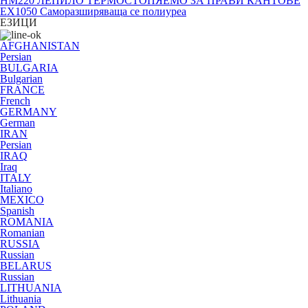
HM220 ЛЕПИЛО ТЕРМОСТОПЯЕМО ЗА ПРАВИ КАНТОВЕ
EX1050 Саморазширяваща се полиуреа
ЕЗИЦИ
AFGHANISTAN
Persian
BULGARIA
Bulgarian
FRANCE
French
GERMANY
German
IRAN
Persian
IRAQ
Iraq
ITALY
Italiano
MEXICO
Spanish
ROMANIA
Romanian
RUSSIA
Russian
BELARUS
Russian
LITHUANIA
Lithuania