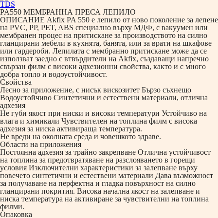
TDS
PA550 МЕМБРАННА ПРЕСА ЛЕПИЛО
ОПИСАНИЕ Akfix PA 550 e лепило от ново поколение за лепене
на PVC, PP, PET, ABS специално върху МДФ, с вакуумен или
мембранен процес на притискане за производството на силно
гланцирани мебели в кухнята, банята, или за врати на шкафове
или гардероби. Лепилата с мембранно притискане може да се
използват заедно с втвърдители на Akfix, създаващи напречно
свързан филм с високи адхезионни свойства, както и с много
добра топло и водоустойчивост.
Свойства
Лесно за приложение, с нисък вискозитет Бързо съхнещо
Водоустойчиво Синтетични и естествени материали, отлична
адхезия
Не губи якост при ниски и високи температури Устойчиво на
влага и химикали Чувствителен на топлина филм с висока
адхезия за ниска активираща температура.
Не вреди на околната среда и човешкото здраве.
Области на приложения
Постоянна адхезия за трайно закрепване Отлична устойчивост
на топлина за предотвратяване на разслояването в горещи
условия Изключителни характеристики за залепване върху
повечето синтетични и естествени материали Дава възможност
за получаване на перфектна и гладка повърхност на силно
гланцирани покрития. Висока начална якост на залепване и
ниска температура на активиране за чувствителни на топлина
филми.
Опаковка