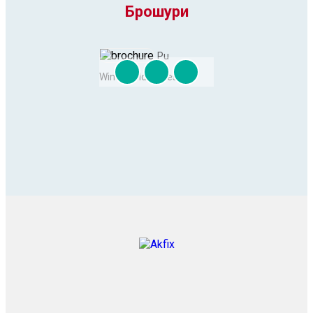
Брошури
Pu
Windshield Adhesive