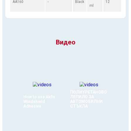
AA160
-
Black
12
ml
Видео
ПОЛИУРЕТАНОВО
How to use Akfix
ЛЕПИЛО ЗА
Windshield
АВТОМОБИЛНИ
Adhesive
СТЪКЛА