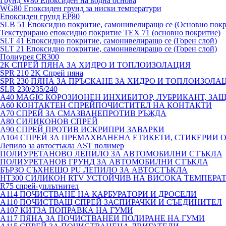
Грунд W80 Епоксиден на водна основа
WG80 Епоксиден грунд за ниски температури
Епоксиден грунд EP80
SLB 51 Епоксидно покритие, самонивелиращо се (Основно покр
Текстурирано епоксидно покритие TEX 71 (основно покритие)
SLT 41 Епоксидно покритие, самонивелиращо се (Горен слой)
SLT 21 Епоксидно покритие, самонивелиращо се (Горен слой)
Полиурея CR300
2К СПРЕЙ ПЯНА ЗА ХИДРО И ТОПЛОИЗОЛАЦИЯ
SPR 210 2K Спрей пяна
SPR 230 ПЯНА ЗА ПРЪСКАНЕ ЗА ХИДРО И ТОПЛОИЗОЛА
SLR 230/235/240
A40 MAGIC КОРОЗИОНЕН ИНХИБИТОР, ЛУБРИКАНТ, ЗА
A60 КОНТАКТЕН СПРЕЙПОЧИСТИТЕЛ НА КОНТАКТИ
A70 СПРЕЙ ЗА СМАЗВАНЕПРОТИВ РЪЖДА
A80 СИЛИКОНОВ СПРЕЙ
A90 СПРЕЙ ПРОТИВ ИСКРИПРИ ЗАВАРКИ
A104 СПРЕЙ ЗА ПРЕМАХВАНЕНА ЕТИКЕТИ, СТИКЕРИИ 
Лепило за автостъкла AST полимер
ПОЛИУРЕТАНОВО ЛЕПИЛО ЗА АВТОМОБИЛНИ СТЪКЛА
ПОЛИУРЕТАНОВ ГРУНД ЗА АВТОМОБИЛНИ СТЪКЛА
БЪРЗО СЪХНЕЩО PU ЛЕПИЛО ЗА АВТОСТЪКЛА
HT300 СИЛИКОН RTV УСТОЙЧИВ НА ВИСОКА ТЕМПЕРА
R75 спрей-уплътнител
A114 ПОЧИСТВАНЕ НА КАРБУРАТОРИ И ДРОСЕЛИ
A110 ПОЧИСТВАЩ СПРЕЙ ЗАСПИРАЧКИ И СЪЕДИНИТЕЛ
A107 КИТЗА ПОПРАВКА НА ГУМИ
A117 ПЯНА ЗА ПОЧИСТВАНЕИ ПОЛИРАНЕ НА ГУМИ