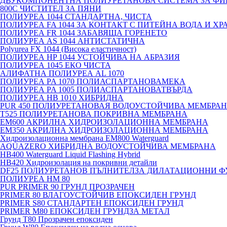
ДВУКОМПОНЕНТНА ПОЛИУРЕТАНОВА СИСТЕМА ЗА ФИ
800C ЧИСТИТЕЛ ЗА ПЯНИ
ПОЛИУРЕА 1044 СТАНДАРТНА, ЧИСТА
ПОЛИУРЕА FA 1044 ЗА КОНТАКТ С ПИТЕЙНА ВОДА И ХР
ПОЛИУРЕА FR 1044 ЗАБАВЯЩА ГОРЕНЕТО
ПОЛИУРЕА AS 1044 АНТИСТАТИЧНА
Polyurea FX 1044 (Висока еластичност)
ПОЛИУРЕА HP 1044 УСТОЙЧИВА НА АБРАЗИЯ
ПОЛИУРЕА 1045 ЕКО ЧИСТА
АЛИФАТНА ПОЛИУРЕА AL 1070
ПОЛИУРЕА PA 1070 ПОЛИАСПАРТАНОВАМЕКА
ПОЛИУРЕА PA 1005 ПОЛИАСПАРТАНОВАТВЪРДА
ПОЛИУРЕА HB 1010 ХИБРИДНА
PUR 450 ПОЛИУРЕТАНОВАЯ ВОДОУСТОЙЧИВА МЕМБРА
T525 ПОЛИУРЕТАНОВА ПОКРИВНА МЕМБРАНА
EM600 АКРИЛНА ХИДРОИЗОЛАЦИОННА МЕМБРАНА
EM350 АКРИЛНА ХИДРОИЗОЛАЦИОННА МЕМБРАНА
Хидроизолационна мембрана EM800 Waterguard
AQUAZERO ХИБРИДНА ВОДОУСТОЙЧИВА МЕМБРАНА
HB400 Waterguard Liquid Flashing Hybrid
HB420 Хидроизолация на покривни детайли
DF25 ПОЛИУРЕТАНОВ ПЪЛНИТЕЛЗА ДИЛАТАЦИОННИ Ф
ПОЛИУРЕА HM 80
PUR PRIMER 90 ГРУНД ПРОЗРАЧЕН
PRIMER 80 ВЛАГОУСТОЙЧИВ ЕПОКСИДЕН ГРУНД
PRIMER S80 СТАНДАРТЕН ЕПОКСИДЕН ГРУНД
PRIMER M80 ЕПОКСИДЕН ГРУНДЗА МЕТАЛ
Грунд Т80 Прозрачен епоксиден