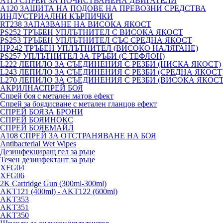
A115 СПРЕЙ ЗА ПОЧИСТВАНЕНА ДВИГАТЕЛИ
A120 ЗАЩИТА НА ПОДОВЕ НА ПРЕВОЗНИ СРЕДСТВА
ИНДУСТРИАЛНИ КЪРПИЧКИ
RT238 ЗАПАЗВАНЕ НА ВИСОКА ЯКОСТ
PS252 ТРЪБЕН УПЛЪТНИТЕЛ С ВИСОКА ЯКОСТ
PS253 ТРЪБЕН УПЛЪТНИТЕЛ СЪС СРЕДНА ЯКОСТ
HP242 ТРЪБЕН УПЛЪТНИТЕЛ (ВИСОКО НАЛЯГАНЕ)
PS257 УПЛЪТНИТЕЛ ЗА ТРЪБИ (С ТЕФЛОН)
L222 ЛЕПИЛО ЗА СЪЕДИНЕНИЯ С РЕЗБИ (НИСКА ЯКОСТ)
L243 ЛЕПИЛО ЗА СЪЕДИНЕНИЯ С РЕЗБИ (СРЕДНА ЯКОСТ
L270 ЛЕПИЛО ЗА СЪЕДИНЕНИЯ С РЕЗБИ (ВИСОКА ЯКОСТ
АКРИЛНАСПРЕЙ БОЯ
Спрей боя с метален матов ефект
Спрей за боядисване с метален гланцов ефект
СПРЕЙ БОЯЗА БРОНИ
СПРЕЙ БОЯИНОКС
СПРЕЙ БОЯЕМАЙЛ
A108 СПРЕЙ ЗА ОТСТРАНЯВАНЕ НА БОЯ
Antibacterial Wet Wipes
Дезинфекциращ гел за ръце
Течен дезинфектант за ръце
XFG04
XFG06
2K Cartridge Gun (300ml-300ml)
AKT121 (400ml) - AKT122 (600ml)
AKT353
AKT351
AKT350