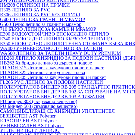
204 УНИВЕРСАЛНО КОНТАКТНО ЛЕПИЛО
HM208 СИЛИКОН НА ПРЪЧКИ
R305 ЛЕПИЛО ЗА PVC
R306 ЛЕПИЛО ЗА PVC БЕЗ ТОЛУОЛ
G400 ЛЕПИЛОЗА ГРАНИТ И МРАМОP
G500 Течно лепило за гранит и мрамор
710 БЪРЗО ЛЕПИЛОЗА КАМЪК И МРАМОP
E300 ВОДОУСТОЙЧИВО ЕПОКСИДНО ЛЕПИЛО
E340 ЕПОКСИДНО ЛЕПИЛО БЪРЗО ЗАЛЕПВАЩО
E350 ЕПОКСИДНО ЛЕПИЛО ТЕЧНА СТОМАНА БЪРЗА ФИ
WA400 УНИВЕРСАЛНО ЛЕПИЛО ЗА ТАПЕТИ
WA500 ЛЕПИЛО ЗА ТАПЕТИ HEAVY DUTY PREMIUM
HB260 ЛЕПИЛО ХИБРИДНО ЗА ПОДОВИ НАСТИЛКИ (ДЪРВ
HB262 Хибридно лепило за дървени подове
PU ADH 315 Лепило за каучукови плочи и паркет
PU ADH 325 Лепило за изкуствена трева
PU ADH 305 Лепило за каучукови плочки и паркет
FL205 PVC ЛЕПИЛО ЗА ПОДОВИ НАСТИЛКИ
ПОЛИУРЕТАНОВ БИНДЕР RB 205 СТАНДАРТНО ПРИТИС
ПОЛИУРЕТАНОВ БИНДЕР RB 102 ЗА СВЪРЗВАНЕ НА МЯС
ПОЛИУРЕТАНОВ БИНДЕР RB 103 АЛИФАТЕН
PU биндер 303 (свързващо вещество)
PU Биндер 503 (свързващо вещество)
САМОНИВЕЛИРАЩ СЕ ХИБРИДЕН УПЛЪТНИТЕЛ
БЕЗЦВЕТЕН AST Polymer
ЕЛАСТИЧЕН AST Polymer
УНИВЕРСАЛЕН AST Polymer
УПЛЪТНИТЕЛ И ЛЕПИЛО