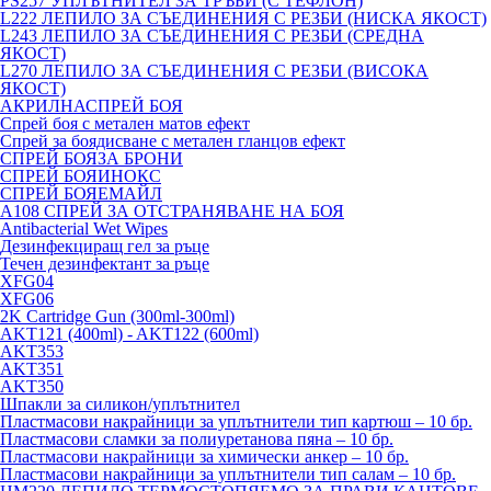
PS257 УПЛЪТНИТЕЛ ЗА ТРЪБИ (С ТЕФЛОН)
L222 ЛЕПИЛО ЗА СЪЕДИНЕНИЯ С РЕЗБИ (НИСКА ЯКОСТ)
L243 ЛЕПИЛО ЗА СЪЕДИНЕНИЯ С РЕЗБИ (СРЕДНА
ЯКОСТ)
L270 ЛЕПИЛО ЗА СЪЕДИНЕНИЯ С РЕЗБИ (ВИСОКА
ЯКОСТ)
АКРИЛНАСПРЕЙ БОЯ
Спрей боя с метален матов ефект
Спрей за боядисване с метален гланцов ефект
СПРЕЙ БОЯЗА БРОНИ
СПРЕЙ БОЯИНОКС
СПРЕЙ БОЯЕМАЙЛ
A108 СПРЕЙ ЗА ОТСТРАНЯВАНЕ НА БОЯ
Antibacterial Wet Wipes
Дезинфекциращ гел за ръце
Течен дезинфектант за ръце
XFG04
XFG06
2K Cartridge Gun (300ml-300ml)
AKT121 (400ml) - AKT122 (600ml)
AKT353
AKT351
AKT350
Шпакли за силикон/уплътнител
Пластмасови накрайници за уплътнители тип картюш – 10 бр.
Пластмасови сламки за полиуретанова пяна – 10 бр.
Пластмасови накрайници за химически анкер – 10 бр.
Пластмасови накрайници за уплътнители тип салам – 10 бр.