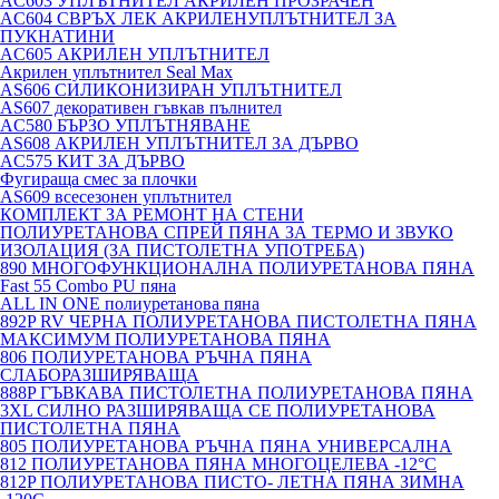
AC603 УПЛЪТНИТЕЛ АКРИЛЕН ПРОЗРАЧЕН
AC604 СВРЪХ ЛЕК АКРИЛЕНУПЛЪТНИТЕЛ ЗА
ПУКНАТИНИ
AC605 АКРИЛЕН УПЛЪТНИТЕЛ
Акрилен уплътнител Seal Max
AS606 СИЛИКОНИЗИРАН УПЛЪТНИТЕЛ
AS607 декоративен гъвкав пълнител
AC580 БЪРЗО УПЛЪТНЯВАНЕ
AS608 АКРИЛЕН УПЛЪТНИТЕЛ ЗА ДЪРВО
AC575 КИТ ЗА ДЪРВО
Фугираща смес за плочки
AS609 всесезонен уплътнител
КОМПЛЕКТ ЗА РЕМОНТ НА СТЕНИ
ПОЛИУРЕТАНОВА СПРЕЙ ПЯНА ЗА ТЕРМО И ЗВУКО
ИЗОЛАЦИЯ (ЗА ПИСТОЛЕТНА УПОТРЕБА)
890 МНОГОФУНКЦИОНАЛНА ПОЛИУРЕТАНОВА ПЯНА
Fast 55 Combo PU пяна
ALL IN ONE полиуретанова пяна
892P RV ЧЕРНА ПОЛИУРЕТАНОВА ПИСТОЛЕТНА ПЯНА
МАКСИМУМ ПОЛИУРЕТАНОВА ПЯНА
806 ПОЛИУРЕТАНОВА РЪЧНА ПЯНА
СЛАБОРАЗШИРЯВАЩА
888P ГЪВКАВА ПИСТОЛЕТНА ПОЛИУРЕТАНОВА ПЯНА
3XL СИЛНО РАЗШИРЯВАЩА СЕ ПОЛИУРЕТАНОВА
ПИСТОЛЕТНА ПЯНА
805 ПОЛИУРЕТАНОВА РЪЧНА ПЯНА УНИВЕРСАЛНА
812 ПОЛИУРЕТАНОВА ПЯНА МНОГОЦЕЛЕВА -12°C
812P ПОЛИУРЕТАНОВА ПИСТО- ЛЕТНА ПЯНА ЗИМНА