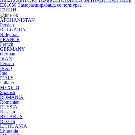
HM220 ЛЕПИЛО ТЕРМОСТОПЯЕМО ЗА ПРАВИ КАНТОВЕ
EX1050 Саморазширяваща се полиуреа
ЕЗИЦИ
AFGHANISTAN
Persian
BULGARIA
Bulgarian
FRANCE
French
GERMANY
German
IRAN
Persian
IRAQ
Iraq
ITALY
Italiano
MEXICO
Spanish
ROMANIA
Romanian
RUSSIA
Russian
BELARUS
Russian
LITHUANIA
Lithuania