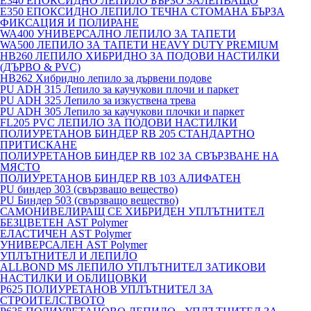
E340 ЕПОКСИДНО ЛЕПИЛО БЪРЗО ЗАЛЕПВАЩО
E350 ЕПОКСИДНО ЛЕПИЛО ТЕЧНА СТОМАНА БЪРЗА
ФИКСАЦИЯ И ПОЛИРАНЕ
WA400 УНИВЕРСАЛНО ЛЕПИЛО ЗА ТАПЕТИ
WA500 ЛЕПИЛО ЗА ТАПЕТИ HEAVY DUTY PREMIUM
HB260 ЛЕПИЛО ХИБРИДНО ЗА ПОДОВИ НАСТИЛКИ
(ДЪРВО & PVC)
HB262 Хибридно лепило за дървени подове
PU ADH 315 Лепило за каучукови плочи и паркет
PU ADH 325 Лепило за изкуствена трева
PU ADH 305 Лепило за каучукови плочки и паркет
FL205 PVC ЛЕПИЛО ЗА ПОДОВИ НАСТИЛКИ
ПОЛИУРЕТАНОВ БИНДЕР RB 205 СТАНДАРТНО
ПРИТИСКАНЕ
ПОЛИУРЕТАНОВ БИНДЕР RB 102 ЗА СВЪРЗВАНЕ НА
МЯСТО
ПОЛИУРЕТАНОВ БИНДЕР RB 103 АЛИФАТЕН
PU биндер 303 (свързващо вещество)
PU Биндер 503 (свързващо вещество)
САМОНИВЕЛИРАЩ СЕ ХИБРИДЕН УПЛЪТНИТЕЛ
БЕЗЦВЕТЕН AST Polymer
ЕЛАСТИЧЕН AST Polymer
УНИВЕРСАЛЕН AST Polymer
УПЛЪТНИТЕЛ И ЛЕПИЛО
ALLBOND MS ЛЕПИЛО УПЛЪТНИТЕЛ ЗАТИКОВИ
НАСТИЛКИ И ОБЛИЦОВКИ
P625 ПОЛИУРЕТАНОВ УПЛЪТНИТЕЛ ЗА
СТРОИТЕЛСТВОТО