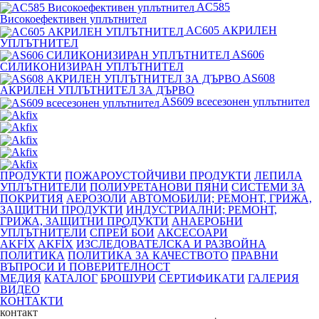
AC585
Високоефективен уплътнител
AC605 АКРИЛЕН
УПЛЪТНИТЕЛ
AS606
СИЛИКОНИЗИРАН УПЛЪТНИТЕЛ
AS608
АКРИЛЕН УПЛЪТНИТЕЛ ЗА ДЪРВО
AS609 всесезонен уплътнител
ПРОДУКТИ
ПОЖАРОУСТОЙЧИВИ ПРОДУКТИ
ЛЕПИЛА
УПЛЪТНИТЕЛИ
ПОЛИУРЕТАНОВИ ПЯНИ
СИСТЕМИ ЗА
ПОКРИТИЯ
АЕРОЗОЛИ
АВТОМОБИЛИ; РЕМОНТ, ГРИЖА,
ЗАЩИТНИ ПРОДУКТИ
ИНДУСТРИАЛНИ; РЕМОНТ,
ГРИЖА, ЗАЩИТНИ ПРОДУКТИ
АНАЕРОБНИ
УПЛЪТНИТЕЛИ
СПРЕЙ БОИ
АКСЕСОАРИ
AKFİX
AKFİX
ИЗСЛЕДОВАТЕЛСКА И РАЗВОЙНА
ПОЛИТИКА
ПОЛИТИКА ЗА КАЧЕСТВОТО
ПРАВНИ
ВЪПРОСИ И ПОВЕРИТЕЛНОСТ
МЕДИЯ
КАТАЛОГ
БРОШУРИ
СЕРТИФИКАТИ
ГАЛЕРИЯ
ВИДЕО
КОНТАКТИ
контакт