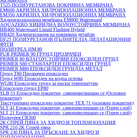
МЕМБРАНА
T525 ПОЛИУРЕТАНОВА ПОКРИВНА МЕМБРАНА
EM600 АКРИЛНА ХИДРОИЗОЛАЦИОННА МЕМБРАНА
EM350 АКРИЛНА ХИДРОИЗОЛАЦИОННА МЕМБРАНА
Хидроизолационна мембрана EM800 Waterguard
AQUAZERO ХИБРИДНА ВОДОУСТОЙЧИВА МЕМБРАНА
HB400 Waterguard Liquid Flashing Hybrid
HB420 Хидроизолация на покривни детайли
DF25 ПОЛИУРЕТАНОВ ПЪЛНИТЕЛЗА ДИЛАТАЦИОННИ
ФУГИ
ПОЛИУРЕА HM 80
PUR PRIMER 90 ГРУНД ПРОЗРАЧЕН
PRIMER 80 ВЛАГОУСТОЙЧИВ ЕПОКСИДЕН ГРУНД
PRIMER S80 СТАНДАРТЕН ЕПОКСИДЕН ГРУНД
PRIMER M80 ЕПОКСИДЕН ГРУНДЗА МЕТАЛ
Грунд Т80 Прозрачен епоксиден
Грунд W80 Епоксиден на водна основа
WG80 Епоксиден грунд за ниски температури
Епоксиден грунд EP80
SLB 51 Епоксидно покритие, самонивелиращо се (Основно
покритие)
Текстурирано епоксидно покритие TEX 71 (основно покритие)
SLT 41 Епоксидно покритие, самонивелиращо се (Горен слой)
SLT 21 Епоксидно покритие, самонивелиращо се (Горен слой)
Полиурея CR300
2К СПРЕЙ ПЯНА ЗА ХИДРО И ТОПЛОИЗОЛАЦИЯ
SPR 210 2K Спрей пяна
SPR 230 ПЯНА ЗА ПРЪСКАНЕ ЗА ХИДРО И