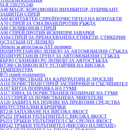
ТОПЛОИЗОЛАЦИЯ
SLR 230/235/240
A40 MAGIC КОРОЗИОНЕН ИНХИБИТОР, ЛУБРИКАНТ,
ЗАЩИТЕН СПРЕЙ
A60 КОНТАКТЕН СПРЕЙПОЧИСТИТЕЛ НА КОНТАКТИ
A70 СПРЕЙ ЗА СМАЗВАНЕПРОТИВ РЪЖДА
A80 СИЛИКОНОВ СПРЕЙ
A90 СПРЕЙ ПРОТИВ ИСКРИПРИ ЗАВАРКИ
A104 СПРЕЙ ЗА ПРЕМАХВАНЕНА ЕТИКЕТИ, СТИКЕРИИ
ОСТАТЪЦИ ОТ ЛЕПИЛО
Лепило за автостъкла AST полимер
ПОЛИУРЕТАНОВО ЛЕПИЛО ЗА АВТОМОБИЛНИ СТЪКЛА
ПОЛИУРЕТАНОВ ГРУНД ЗА АВТОМОБИЛНИ СТЪКЛА
БЪРЗО СЪХНЕЩО PU ЛЕПИЛО ЗА АВТОСТЪКЛА
HT300 СИЛИКОН RTV УСТОЙЧИВ НА ВИСОКА
ТЕМПЕРАТУРА
R75 спрей-уплътнител
A114 ПОЧИСТВАНЕ НА КАРБУРАТОРИ И ДРОСЕЛИ
A110 ПОЧИСТВАЩ СПРЕЙ ЗАСПИРАЧКИ И СЪЕДИНИТЕЛ
A107 КИТЗА ПОПРАВКА НА ГУМИ
A117 ПЯНА ЗА ПОЧИСТВАНЕИ ПОЛИРАНЕ НА ГУМИ
A115 СПРЕЙ ЗА ПОЧИСТВАНЕНА ДВИГАТЕЛИ
A120 ЗАЩИТА НА ПОДОВЕ НА ПРЕВОЗНИ СРЕДСТВА
ИНДУСТРИАЛНИ КЪРПИЧКИ
RT238 ЗАПАЗВАНЕ НА ВИСОКА ЯКОСТ
PS252 ТРЪБЕН УПЛЪТНИТЕЛ С ВИСОКА ЯКОСТ
PS253 ТРЪБЕН УПЛЪТНИТЕЛ СЪС СРЕДНА ЯКОСТ
HP242 ТРЪБЕН УПЛЪТНИТЕЛ (ВИСОКО НАЛЯГАНЕ)