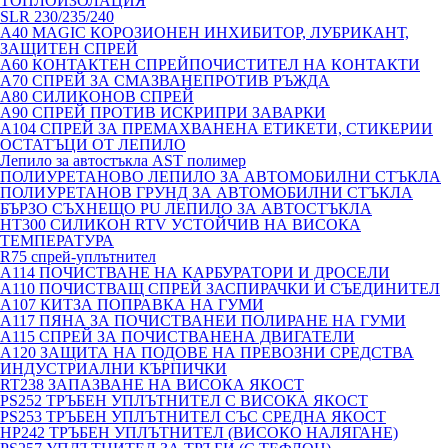
ТОПЛОИЗОЛАЦИЯ
SLR 230/235/240
A40 MAGIC КОРОЗИОНЕН ИНХИБИТОР, ЛУБРИКАНТ,
ЗАЩИТЕН СПРЕЙ
A60 КОНТАКТЕН СПРЕЙПОЧИСТИТЕЛ НА КОНТАКТИ
A70 СПРЕЙ ЗА СМАЗВАНЕПРОТИВ РЪЖДА
A80 СИЛИКОНОВ СПРЕЙ
A90 СПРЕЙ ПРОТИВ ИСКРИПРИ ЗАВАРКИ
A104 СПРЕЙ ЗА ПРЕМАХВАНЕНА ЕТИКЕТИ, СТИКЕРИИ
ОСТАТЪЦИ ОТ ЛЕПИЛО
Лепило за автостъкла AST полимер
ПОЛИУРЕТАНОВО ЛЕПИЛО ЗА АВТОМОБИЛНИ СТЪКЛА
ПОЛИУРЕТАНОВ ГРУНД ЗА АВТОМОБИЛНИ СТЪКЛА
БЪРЗО СЪХНЕЩО PU ЛЕПИЛО ЗА АВТОСТЪКЛА
HT300 СИЛИКОН RTV УСТОЙЧИВ НА ВИСОКА
ТЕМПЕРАТУРА
R75 спрей-уплътнител
A114 ПОЧИСТВАНЕ НА КАРБУРАТОРИ И ДРОСЕЛИ
A110 ПОЧИСТВАЩ СПРЕЙ ЗАСПИРАЧКИ И СЪЕДИНИТЕЛ
A107 КИТЗА ПОПРАВКА НА ГУМИ
A117 ПЯНА ЗА ПОЧИСТВАНЕИ ПОЛИРАНЕ НА ГУМИ
A115 СПРЕЙ ЗА ПОЧИСТВАНЕНА ДВИГАТЕЛИ
A120 ЗАЩИТА НА ПОДОВЕ НА ПРЕВОЗНИ СРЕДСТВА
ИНДУСТРИАЛНИ КЪРПИЧКИ
RT238 ЗАПАЗВАНЕ НА ВИСОКА ЯКОСТ
PS252 ТРЪБЕН УПЛЪТНИТЕЛ С ВИСОКА ЯКОСТ
PS253 ТРЪБЕН УПЛЪТНИТЕЛ СЪС СРЕДНА ЯКОСТ
HP242 ТРЪБЕН УПЛЪТНИТЕЛ (ВИСОКО НАЛЯГАНЕ)