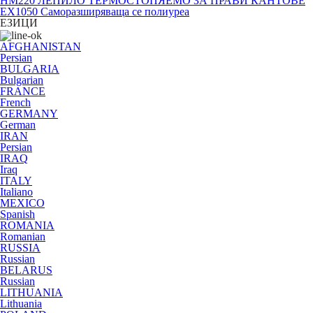
HM220 ЛЕПИЛО ТЕРМОСТОПЯЕМО ЗА ПРАВИ КАНТОВЕ
EX1050 Саморазширяваща се полиуреа
ЕЗИЦИ
AFGHANISTAN
Persian
BULGARIA
Bulgarian
FRANCE
French
GERMANY
German
IRAN
Persian
IRAQ
Iraq
ITALY
Italiano
MEXICO
Spanish
ROMANIA
Romanian
RUSSIA
Russian
BELARUS
Russian
LITHUANIA
Lithuania