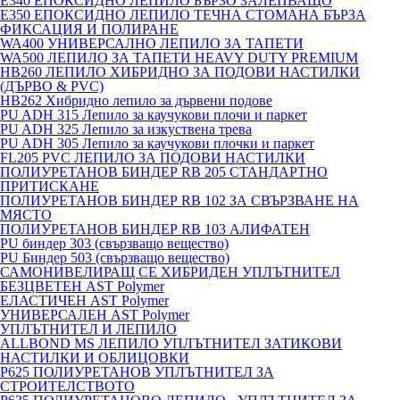
E340 ЕПОКСИДНО ЛЕПИЛО БЪРЗО ЗАЛЕПВАЩО
E350 ЕПОКСИДНО ЛЕПИЛО ТЕЧНА СТОМАНА БЪРЗА
ФИКСАЦИЯ И ПОЛИРАНЕ
WA400 УНИВЕРСАЛНО ЛЕПИЛО ЗА ТАПЕТИ
WA500 ЛЕПИЛО ЗА ТАПЕТИ HEAVY DUTY PREMIUM
HB260 ЛЕПИЛО ХИБРИДНО ЗА ПОДОВИ НАСТИЛКИ
(ДЪРВО & PVC)
HB262 Хибридно лепило за дървени подове
PU ADH 315 Лепило за каучукови плочи и паркет
PU ADH 325 Лепило за изкуствена трева
PU ADH 305 Лепило за каучукови плочки и паркет
FL205 PVC ЛЕПИЛО ЗА ПОДОВИ НАСТИЛКИ
ПОЛИУРЕТАНОВ БИНДЕР RB 205 СТАНДАРТНО
ПРИТИСКАНЕ
ПОЛИУРЕТАНОВ БИНДЕР RB 102 ЗА СВЪРЗВАНЕ НА
МЯСТО
ПОЛИУРЕТАНОВ БИНДЕР RB 103 АЛИФАТЕН
PU биндер 303 (свързващо вещество)
PU Биндер 503 (свързващо вещество)
САМОНИВЕЛИРАЩ СЕ ХИБРИДЕН УПЛЪТНИТЕЛ
БЕЗЦВЕТЕН AST Polymer
ЕЛАСТИЧЕН AST Polymer
УНИВЕРСАЛЕН AST Polymer
УПЛЪТНИТЕЛ И ЛЕПИЛО
ALLBOND MS ЛЕПИЛО УПЛЪТНИТЕЛ ЗАТИКОВИ
НАСТИЛКИ И ОБЛИЦОВКИ
P625 ПОЛИУРЕТАНОВ УПЛЪТНИТЕЛ ЗА
СТРОИТЕЛСТВОТО