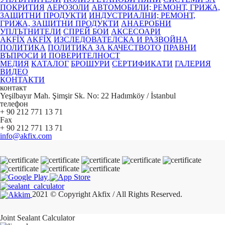
ПОКРИТИЯ
АЕРОЗОЛИ
АВТОМОБИЛИ; РЕМОНТ, ГРИЖА,
ЗАЩИТНИ ПРОДУКТИ
ИНДУСТРИАЛНИ; РЕМОНТ,
ГРИЖА, ЗАЩИТНИ ПРОДУКТИ
АНАЕРОБНИ
УПЛЪТНИТЕЛИ
СПРЕЙ БОИ
АКСЕСОАРИ
AKFİX
AKFİX
ИЗСЛЕДОВАТЕЛСКА И РАЗВОЙНА
ПОЛИТИКА
ПОЛИТИКА ЗА КАЧЕСТВОТО
ПРАВНИ
ВЪПРОСИ И ПОВЕРИТЕЛНОСТ
МЕДИЯ
КАТАЛОГ
БРОШУРИ
СЕРТИФИКАТИ
ГАЛЕРИЯ
ВИДЕО
КОНТАКТИ
контакт
Yeşilbayır Mah. Şimşir Sk. No: 22 Hadımköy / İstanbul
телефон
+ 90 212 771 13 71
Fax
+ 90 212 771 13 71
info@akfix.com
2021 © Copyright Akfix / All Rights Reserved.
Joint Sealant Calculator