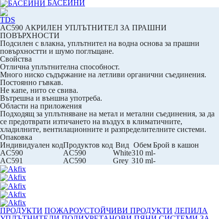
БАСЕЙНИ
TDS
AC590 АКРИЛЕН УПЛЪТНИТЕЛ ЗА ПРАШНИ
ПОВЪРХНОСТИ
Подсилен с влакна, уплътнител на водна основа за прашни
повърхностти и шумо поглъщане.
Свойства
Отлична уплътнителна способност.
Много ниско съдържание на летливи органични съединения.
Постоянно гъвкав.
Не капе, нито се свива.
Вътрешна и външна употреба.
Области на приложения
Подходящ за уплътняване на метал и метални съединения, за да
се предотврати изтичането на въздух в климатичните,
хладилните, вентилационните и разпределителните системи.
Опаковка
Индивидуален код
Продуктов код
Вид
Обем
Брой в кашон
AC590
AC590
White
310 ml
-
AC591
AC590
Grey
310 ml
-
ПРОДУКТИ
ПОЖАРОУСТОЙЧИВИ ПРОДУКТИ
ЛЕПИЛА
УПЛЪТНИТЕЛИ
ПОЛИУРЕТАНОВИ ПЯНИ
СИСТЕМИ ЗА