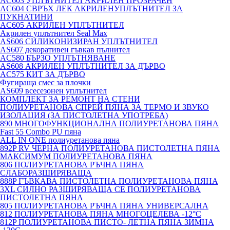
AC603 УПЛЪТНИТЕЛ АКРИЛЕН ПРОЗРАЧЕН
AC604 СВРЪХ ЛЕК АКРИЛЕНУПЛЪТНИТЕЛ ЗА
ПУКНАТИНИ
AC605 АКРИЛЕН УПЛЪТНИТЕЛ
Акрилен уплътнител Seal Max
AS606 СИЛИКОНИЗИРАН УПЛЪТНИТЕЛ
AS607 декоративен гъвкав пълнител
AC580 БЪРЗО УПЛЪТНЯВАНЕ
AS608 АКРИЛЕН УПЛЪТНИТЕЛ ЗА ДЪРВО
AC575 КИТ ЗА ДЪРВО
Фугираща смес за плочки
AS609 всесезонен уплътнител
КОМПЛЕКТ ЗА РЕМОНТ НА СТЕНИ
ПОЛИУРЕТАНОВА СПРЕЙ ПЯНА ЗА ТЕРМО И ЗВУКО
ИЗОЛАЦИЯ (ЗА ПИСТОЛЕТНА УПОТРЕБА)
890 МНОГОФУНКЦИОНАЛНА ПОЛИУРЕТАНОВА ПЯНА
Fast 55 Combo PU пяна
ALL IN ONE полиуретанова пяна
892P RV ЧЕРНА ПОЛИУРЕТАНОВА ПИСТОЛЕТНА ПЯНА
МАКСИМУМ ПОЛИУРЕТАНОВА ПЯНА
806 ПОЛИУРЕТАНОВА РЪЧНА ПЯНА
СЛАБОРАЗШИРЯВАЩА
888P ГЪВКАВА ПИСТОЛЕТНА ПОЛИУРЕТАНОВА ПЯНА
3XL СИЛНО РАЗШИРЯВАЩА СЕ ПОЛИУРЕТАНОВА
ПИСТОЛЕТНА ПЯНА
805 ПОЛИУРЕТАНОВА РЪЧНА ПЯНА УНИВЕРСАЛНА
812 ПОЛИУРЕТАНОВА ПЯНА МНОГОЦЕЛЕВА -12°C
812P ПОЛИУРЕТАНОВА ПИСТО- ЛЕТНА ПЯНА ЗИМНА