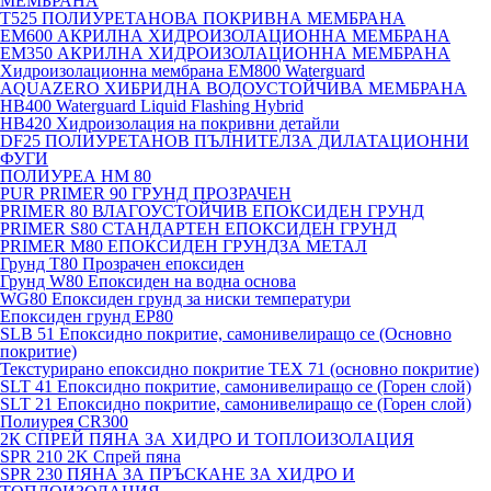
МЕМБРАНА
T525 ПОЛИУРЕТАНОВА ПОКРИВНА МЕМБРАНА
EM600 АКРИЛНА ХИДРОИЗОЛАЦИОННА МЕМБРАНА
EM350 АКРИЛНА ХИДРОИЗОЛАЦИОННА МЕМБРАНА
Хидроизолационна мембрана EM800 Waterguard
AQUAZERO ХИБРИДНА ВОДОУСТОЙЧИВА МЕМБРАНА
HB400 Waterguard Liquid Flashing Hybrid
HB420 Хидроизолация на покривни детайли
DF25 ПОЛИУРЕТАНОВ ПЪЛНИТЕЛЗА ДИЛАТАЦИОННИ
ФУГИ
ПОЛИУРЕА HM 80
PUR PRIMER 90 ГРУНД ПРОЗРАЧЕН
PRIMER 80 ВЛАГОУСТОЙЧИВ ЕПОКСИДЕН ГРУНД
PRIMER S80 СТАНДАРТЕН ЕПОКСИДЕН ГРУНД
PRIMER M80 ЕПОКСИДЕН ГРУНДЗА МЕТАЛ
Грунд Т80 Прозрачен епоксиден
Грунд W80 Епоксиден на водна основа
WG80 Епоксиден грунд за ниски температури
Епоксиден грунд EP80
SLB 51 Епоксидно покритие, самонивелиращо се (Основно
покритие)
Текстурирано епоксидно покритие TEX 71 (основно покритие)
SLT 41 Епоксидно покритие, самонивелиращо се (Горен слой)
SLT 21 Епоксидно покритие, самонивелиращо се (Горен слой)
Полиурея CR300
2К СПРЕЙ ПЯНА ЗА ХИДРО И ТОПЛОИЗОЛАЦИЯ
SPR 210 2K Спрей пяна
SPR 230 ПЯНА ЗА ПРЪСКАНЕ ЗА ХИДРО И