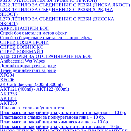
PS257 УПЛЪТНИТЕЛ ЗА ТРЪБИ (С ТЕФЛОН)
L222 ЛЕПИЛО ЗА СЪЕДИНЕНИЯ С РЕЗБИ (НИСКА ЯКОСТ)
L243 ЛЕПИЛО ЗА СЪЕДИНЕНИЯ С РЕЗБИ (СРЕДНА
ЯКОСТ)
L270 ЛЕПИЛО ЗА СЪЕДИНЕНИЯ С РЕЗБИ (ВИСОКА
ЯКОСТ)
АКРИЛНАСПРЕЙ БОЯ
Спрей боя с метален матов ефект
Спрей за боядисване с метален гланцов ефект
СПРЕЙ БОЯЗА БРОНИ
СПРЕЙ БОЯИНОКС
СПРЕЙ БОЯЕМАЙЛ
A108 СПРЕЙ ЗА ОТСТРАНЯВАНЕ НА БОЯ
Antibacterial Wet Wipes
Дезинфекциращ гел за ръце
Течен дезинфектант за ръце
XFG04
XFG06
2K Cartridge Gun (300ml-300ml)
AKT121 (400ml) - AKT122 (600ml)
AKT353
AKT351
AKT350
Шпакли за силикон/уплътнител
Пластмасови накрайници за уплътнители тип картюш – 10 бр.
Пластмасови сламки за полиуретанова пяна – 10 бр.
Пластмасови накрайници за химически анкер – 10 бр.
Пластмасови накрайници за уплътнители тип салам – 10 бр.