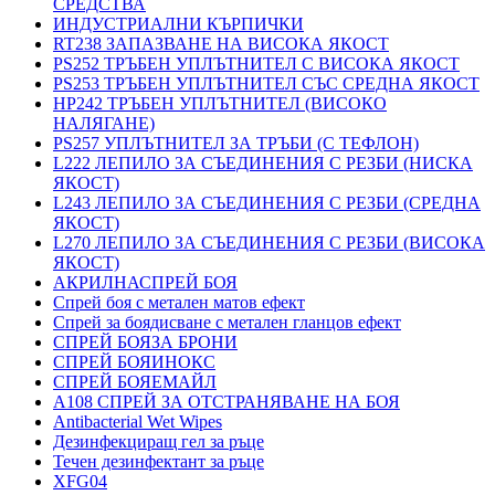
СРЕДСТВА
ИНДУСТРИАЛНИ КЪРПИЧКИ
RT238 ЗАПАЗВАНЕ НА ВИСОКА ЯКОСТ
PS252 ТРЪБЕН УПЛЪТНИТЕЛ С ВИСОКА ЯКОСТ
PS253 ТРЪБЕН УПЛЪТНИТЕЛ СЪС СРЕДНА ЯКОСТ
HP242 ТРЪБЕН УПЛЪТНИТЕЛ (ВИСОКО
НАЛЯГАНЕ)
PS257 УПЛЪТНИТЕЛ ЗА ТРЪБИ (С ТЕФЛОН)
L222 ЛЕПИЛО ЗА СЪЕДИНЕНИЯ С РЕЗБИ (НИСКА
ЯКОСТ)
L243 ЛЕПИЛО ЗА СЪЕДИНЕНИЯ С РЕЗБИ (СРЕДНА
ЯКОСТ)
L270 ЛЕПИЛО ЗА СЪЕДИНЕНИЯ С РЕЗБИ (ВИСОКА
ЯКОСТ)
АКРИЛНАСПРЕЙ БОЯ
Спрей боя с метален матов ефект
Спрей за боядисване с метален гланцов ефект
СПРЕЙ БОЯЗА БРОНИ
СПРЕЙ БОЯИНОКС
СПРЕЙ БОЯЕМАЙЛ
A108 СПРЕЙ ЗА ОТСТРАНЯВАНЕ НА БОЯ
Antibacterial Wet Wipes
Дезинфекциращ гел за ръце
Течен дезинфектант за ръце
XFG04