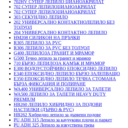
702HV СУПЕР ЛЕПИЛО ЦИАНОАКРИЛАТ
702 СУПЕР ЛЕПИЛОЦИАНОАКРИЛАТ
702 СУПЕР ЛЕПИЛОЦИАНОАКРИЛАТ
303 СЕКУНДНО ЛЕПИЛО
202 УНИВЕРСАЛНО КОНТАКТНОЛЕПИЛО БЕЗ
ТОЛУОЛ
204 УНИВЕРСАЛНО КОНТАКТНО ЛЕПИЛО
HM208 СИЛИКОН НА ПРЪЧКИ
R305 ЛЕПИЛО ЗА PVC
R306 ЛЕПИЛО ЗА PVC БЕЗ ТОЛУОЛ
G400 ЛЕПИЛОЗА ГРАНИТ И МРАМОP
G500 Течно лепило за гранит и мрамор
710 БЪРЗО ЛЕПИЛОЗА КАМЪК И МРАМОP
E300 ВОДОУСТОЙЧИВО ЕПОКСИДНО ЛЕПИЛО
E340 ЕПОКСИДНО ЛЕПИЛО БЪРЗО ЗАЛЕПВАЩО
E350 ЕПОКСИДНО ЛЕПИЛО ТЕЧНА СТОМАНА
БЪРЗА ФИКСАЦИЯ И ПОЛИРАНЕ
WA400 УНИВЕРСАЛНО ЛЕПИЛО ЗА ТАПЕТИ
WA500 ЛЕПИЛО ЗА ТАПЕТИ HEAVY DUTY
PREMIUM
HB260 ЛЕПИЛО ХИБРИДНО ЗА ПОДОВИ
НАСТИЛКИ (ДЪРВО & PVC)
HB262 Хибридно лепило за дървени подове
PU ADH 315 Лепило за каучукови плочи и паркет
PU ADH 325 Лепило за изкуствена трева