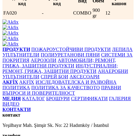
Вид
Обем
код
код
кашон
900
FA020
-
COMBO
12
gr
ПРОДУКТИ
ПОЖАРОУСТОЙЧИВИ ПРОДУКТИ
ЛЕПИЛА
УПЛЪТНИТЕЛИ
ПОЛИУРЕТАНОВИ ПЯНИ
СИСТЕМИ ЗА
ПОКРИТИЯ
АЕРОЗОЛИ
АВТОМОБИЛИ; РЕМОНТ,
ГРИЖА, ЗАЩИТНИ ПРОДУКТИ
ИНДУСТРИАЛНИ;
РЕМОНТ, ГРИЖА, ЗАЩИТНИ ПРОДУКТИ
АНАЕРОБНИ
УПЛЪТНИТЕЛИ
СПРЕЙ БОИ
АКСЕСОАРИ
AKFİX
AKFİX
ИЗСЛЕДОВАТЕЛСКА И РАЗВОЙНА
ПОЛИТИКА
ПОЛИТИКА ЗА КАЧЕСТВОТО
ПРАВНИ
ВЪПРОСИ И ПОВЕРИТЕЛНОСТ
МЕДИЯ
КАТАЛОГ
БРОШУРИ
СЕРТИФИКАТИ
ГАЛЕРИЯ
ВИДЕО
КОНТАКТИ
контакт
Yeşilbayır Mah. Şimşir Sk. No: 22 Hadımköy / İstanbul
телефон