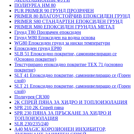
ПОЛИУРЕА HM 80
PUR PRIMER 90 ГРУНД ПРОЗРАЧЕН
PRIMER 80 ВЛАГОУСТОЙЧИВ ЕПОКСИДЕН ГРУНД
PRIMER S80 СТАНДАРТЕН ЕПОКСИДЕН ГРУНД
PRIMER M80 ЕПОКСИДЕН ГРУНДЗА МЕТАЛ
Грунд Т80 Прозрачен епоксиден
Грунд W80 Епоксиден на водна основа
WG80 Епоксиден грунд за ниски температури
Епоксиден грунд EP80
SLB 51 Епоксидно покритие, самонивелиращо се
(Основно покритие)
Текстурирано епоксидно покритие TEX 71 (основно
покритие)
SLT 41 Епоксидно покритие, самонивелиращо се (Горен
слой)
SLT 21 Епоксидно покритие, самонивелиращо се (Горен
слой)
Полиурея CR300
2К СПРЕЙ ПЯНА ЗА ХИДРО И ТОПЛОИЗОЛАЦИЯ
SPR 210 2K Спрей пяна
SPR 230 ПЯНА ЗА ПРЪСКАНЕ ЗА ХИДРО И
ТОПЛОИЗОЛАЦИЯ
SLR 230/235/240
A40 MAGIC КОРОЗИОНЕН ИНХИБИТОР,