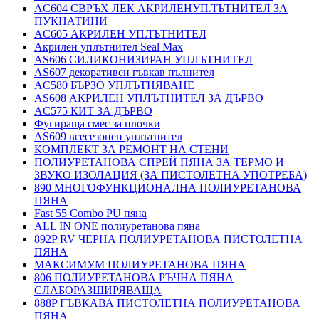
AC604 СВРЪХ ЛЕК АКРИЛЕНУПЛЪТНИТЕЛ ЗА
ПУКНАТИНИ
AC605 АКРИЛЕН УПЛЪТНИТЕЛ
Акрилен уплътнител Seal Max
AS606 СИЛИКОНИЗИРАН УПЛЪТНИТЕЛ
AS607 декоративен гъвкав пълнител
AC580 БЪРЗО УПЛЪТНЯВАНЕ
AS608 АКРИЛЕН УПЛЪТНИТЕЛ ЗА ДЪРВО
AC575 КИТ ЗА ДЪРВО
Фугираща смес за плочки
AS609 всесезонен уплътнител
КОМПЛЕКТ ЗА РЕМОНТ НА СТЕНИ
ПОЛИУРЕТАНОВА СПРЕЙ ПЯНА ЗА ТЕРМО И
ЗВУКО ИЗОЛАЦИЯ (ЗА ПИСТОЛЕТНА УПОТРЕБА)
890 МНОГОФУНКЦИОНАЛНА ПОЛИУРЕТАНОВА
ПЯНА
Fast 55 Combo PU пяна
ALL IN ONE полиуретанова пяна
892P RV ЧЕРНА ПОЛИУРЕТАНОВА ПИСТОЛЕТНА
ПЯНА
МАКСИМУМ ПОЛИУРЕТАНОВА ПЯНА
806 ПОЛИУРЕТАНОВА РЪЧНА ПЯНА
СЛАБОРАЗШИРЯВАЩА
888P ГЪВКАВА ПИСТОЛЕТНА ПОЛИУРЕТАНОВА
ПЯНА