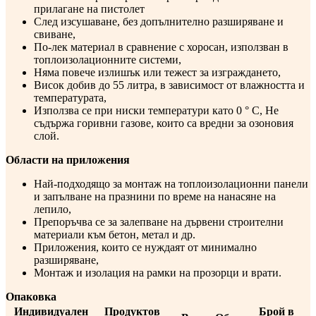
прилагане на пистолет
След изсушаване, без допълнително разширяване и
свиване,
По-лек материал в сравнение с хоросан, използван в
топлоизолационните системи,
Няма повече излишък или тежест за изграждането,
Висок добив до 55 литра, в зависимост от влажността и
температурата,
Използва се при ниски температури като 0 ° C, Не
съдържа горивни газове, които са вредни за озоновия
слой.
Области на приложения
Най-подходящо за монтаж на топлоизолационни панели
и запълване на празнини по време на нанасяне на
лепило,
Препоръчва се за залепване на дървени строителни
материали към бетон, метал и др.
Приложения, които се нуждаят от минимално
разширяване,
Монтаж и изолация на рамки на прозорци и врати.
Опаковка
Индивидуален
Продуктов
Брой в