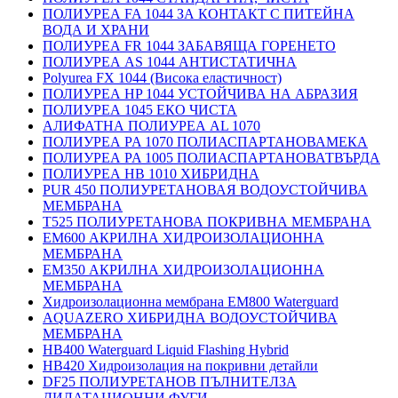
ПОЛИУРЕА FA 1044 ЗА КОНТАКТ С ПИТЕЙНА
ВОДА И ХРАНИ
ПОЛИУРЕА FR 1044 ЗАБАВЯЩА ГОРЕНЕТО
ПОЛИУРЕА AS 1044 АНТИСТАТИЧНА
Polyurea FX 1044 (Висока еластичност)
ПОЛИУРЕА HP 1044 УСТОЙЧИВА НА АБРАЗИЯ
ПОЛИУРЕА 1045 ЕКО ЧИСТА
АЛИФАТНА ПОЛИУРЕА AL 1070
ПОЛИУРЕА PA 1070 ПОЛИАСПАРТАНОВАМЕКА
ПОЛИУРЕА PA 1005 ПОЛИАСПАРТАНОВАТВЪРДА
ПОЛИУРЕА HB 1010 ХИБРИДНА
PUR 450 ПОЛИУРЕТАНОВАЯ ВОДОУСТОЙЧИВА
МЕМБРАНА
T525 ПОЛИУРЕТАНОВА ПОКРИВНА МЕМБРАНА
EM600 АКРИЛНА ХИДРОИЗОЛАЦИОННА
МЕМБРАНА
EM350 АКРИЛНА ХИДРОИЗОЛАЦИОННА
МЕМБРАНА
Хидроизолационна мембрана EM800 Waterguard
AQUAZERO ХИБРИДНА ВОДОУСТОЙЧИВА
МЕМБРАНА
HB400 Waterguard Liquid Flashing Hybrid
HB420 Хидроизолация на покривни детайли
DF25 ПОЛИУРЕТАНОВ ПЪЛНИТЕЛЗА
ДИЛАТАЦИОННИ ФУГИ