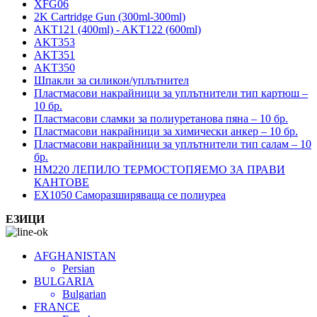
XFG06
2K Cartridge Gun (300ml-300ml)
AKT121 (400ml) - AKT122 (600ml)
AKT353
AKT351
AKT350
Шпакли за силикон/уплътнител
Пластмасови накрайници за уплътнители тип картюш –
10 бр.
Пластмасови сламки за полиуретанова пяна – 10 бр.
Пластмасови накрайници за химически анкер – 10 бр.
Пластмасови накрайници за уплътнители тип салам – 10
бр.
HM220 ЛЕПИЛО ТЕРМОСТОПЯЕМО ЗА ПРАВИ
КАНТОВЕ
EX1050 Саморазширяваща се полиуреа
ЕЗИЦИ
AFGHANISTAN
Persian
BULGARIA
Bulgarian
FRANCE