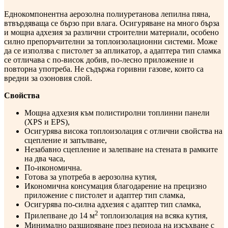
Еднокомпонентна аерозолна полиуретанова лепилна пяна,
втвърдяваща се бързо при влага. Осигуряване на много бърза
и мощна адхезия за различни строителни материали, особено
силно препоръчителни за топлоизолационни системи. Може
да се използва с пистолет за апликатор, а адаптера тип сламка
се отличава с по-висок добив, по-лесно приложение и
повторна употреба. Не съдържа горивни газове, които са
вредни за озоновия слой.
Свойства
Мощна адхезия към полистиролни топлинни панели
(XPS и EPS),
Осигурява висока топлоизолация с отлични свойства на
сцепление и запълване,
Незабавно сцепление и залепване на стената в рамките
на два часа,
По-икономична.
Готова за употреба в аерозолна кутия,
Икономична консумация благодарение на прецизно
приложение с пистолет и адаптер тип сламка,
Осигурява по-силна адхезия с адаптер тип сламка,
2
Прилепване до 14 м
топлоизолация на всяка кутия,
Минимално разширяване през периода на изсъхване с