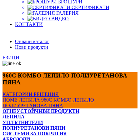
БРОШУРИ
СЕРТИФИКАТИ
ГАЛЕРИЯ
ВИДЕО
КОНТАКТИ
Онлайн каталог
Нови продукти
ЕЗИЦИ
960C КОМБО ЛЕПИЛО ПОЛИУРЕТАНОВА
ПЯНА
КАТЕГОРИИ
РЕШЕНИЯ
HOME
ЛЕПИЛА
960C КОМБО ЛЕПИЛО
ПОЛИУРЕТАНОВА ПЯНА
ОГНЕУСТОЙЧИВИ ПРОДУКТИ
ЛЕПИЛА
УПЛЪТНИТЕЛИ
ПОЛИУРЕТАНОВИ ПЯНИ
СИСТЕМИ ЗА ПОКРИТИЯ
АЕРОЗОЛИ