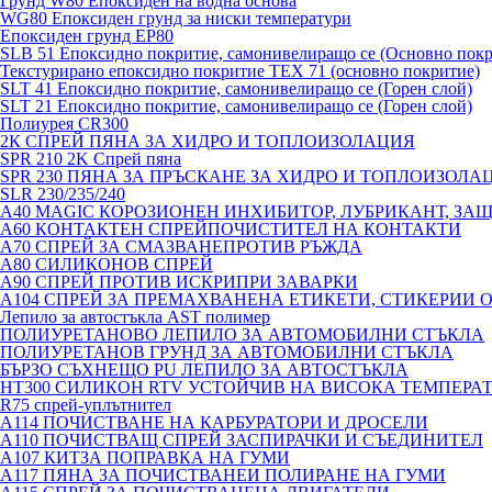
Грунд W80 Епоксиден на водна основа
WG80 Епоксиден грунд за ниски температури
Епоксиден грунд EP80
SLB 51 Епоксидно покритие, самонивелиращо се (Основно покр
Текстурирано епоксидно покритие TEX 71 (основно покритие)
SLT 41 Епоксидно покритие, самонивелиращо се (Горен слой)
SLT 21 Епоксидно покритие, самонивелиращо се (Горен слой)
Полиурея CR300
2К СПРЕЙ ПЯНА ЗА ХИДРО И ТОПЛОИЗОЛАЦИЯ
SPR 210 2K Спрей пяна
SPR 230 ПЯНА ЗА ПРЪСКАНЕ ЗА ХИДРО И ТОПЛОИЗОЛА
SLR 230/235/240
A40 MAGIC КОРОЗИОНЕН ИНХИБИТОР, ЛУБРИКАНТ, ЗА
A60 КОНТАКТЕН СПРЕЙПОЧИСТИТЕЛ НА КОНТАКТИ
A70 СПРЕЙ ЗА СМАЗВАНЕПРОТИВ РЪЖДА
A80 СИЛИКОНОВ СПРЕЙ
A90 СПРЕЙ ПРОТИВ ИСКРИПРИ ЗАВАРКИ
A104 СПРЕЙ ЗА ПРЕМАХВАНЕНА ЕТИКЕТИ, СТИКЕРИИ 
Лепило за автостъкла AST полимер
ПОЛИУРЕТАНОВО ЛЕПИЛО ЗА АВТОМОБИЛНИ СТЪКЛА
ПОЛИУРЕТАНОВ ГРУНД ЗА АВТОМОБИЛНИ СТЪКЛА
БЪРЗО СЪХНЕЩО PU ЛЕПИЛО ЗА АВТОСТЪКЛА
HT300 СИЛИКОН RTV УСТОЙЧИВ НА ВИСОКА ТЕМПЕРА
R75 спрей-уплътнител
A114 ПОЧИСТВАНЕ НА КАРБУРАТОРИ И ДРОСЕЛИ
A110 ПОЧИСТВАЩ СПРЕЙ ЗАСПИРАЧКИ И СЪЕДИНИТЕЛ
A107 КИТЗА ПОПРАВКА НА ГУМИ
A117 ПЯНА ЗА ПОЧИСТВАНЕИ ПОЛИРАНЕ НА ГУМИ