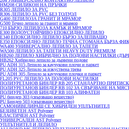
204 УНИВЕРСАЛНО КОНТАКТНО ЛЕПИЛО
HM208 СИЛИКОН НА ПРЪЧКИ
R305 ЛЕПИЛО ЗА PVC
R306 ЛЕПИЛО ЗА PVC БЕЗ ТОЛУОЛ
G400 ЛЕПИЛОЗА ГРАНИТ И МРАМОP
G500 Течно лепило за гранит и мрамор
710 БЪРЗО ЛЕПИЛОЗА КАМЪК И МРАМОP
E300 ВОДОУСТОЙЧИВО ЕПОКСИДНО ЛЕПИЛО
E340 ЕПОКСИДНО ЛЕПИЛО БЪРЗО ЗАЛЕПВАЩО
E350 ЕПОКСИДНО ЛЕПИЛО ТЕЧНА СТОМАНА БЪРЗА ФИ
WA400 УНИВЕРСАЛНО ЛЕПИЛО ЗА ТАПЕТИ
WA500 ЛЕПИЛО ЗА ТАПЕТИ HEAVY DUTY PREMIUM
HB260 ЛЕПИЛО ХИБРИДНО ЗА ПОДОВИ НАСТИЛКИ (ДЪРВ
HB262 Хибридно лепило за дървени подове
PU ADH 315 Лепило за каучукови плочи и паркет
PU ADH 325 Лепило за изкуствена трева
PU ADH 305 Лепило за каучукови плочки и паркет
FL205 PVC ЛЕПИЛО ЗА ПОДОВИ НАСТИЛКИ
ПОЛИУРЕТАНОВ БИНДЕР RB 205 СТАНДАРТНО ПРИТИС
ПОЛИУРЕТАНОВ БИНДЕР RB 102 ЗА СВЪРЗВАНЕ НА МЯС
ПОЛИУРЕТАНОВ БИНДЕР RB 103 АЛИФАТЕН
PU биндер 303 (свързващо вещество)
PU Биндер 503 (свързващо вещество)
САМОНИВЕЛИРАЩ СЕ ХИБРИДЕН УПЛЪТНИТЕЛ
БЕЗЦВЕТЕН AST Polymer
ЕЛАСТИЧЕН AST Polymer
УНИВЕРСАЛЕН AST Polymer
УПЛЪТНИТЕЛ И ЛЕПИЛО