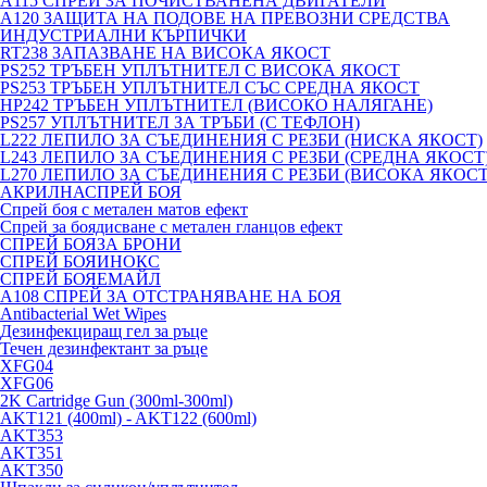
A115 СПРЕЙ ЗА ПОЧИСТВАНЕНА ДВИГАТЕЛИ
A120 ЗАЩИТА НА ПОДОВЕ НА ПРЕВОЗНИ СРЕДСТВА
ИНДУСТРИАЛНИ КЪРПИЧКИ
RT238 ЗАПАЗВАНЕ НА ВИСОКА ЯКОСТ
PS252 ТРЪБЕН УПЛЪТНИТЕЛ С ВИСОКА ЯКОСТ
PS253 ТРЪБЕН УПЛЪТНИТЕЛ СЪС СРЕДНА ЯКОСТ
HP242 ТРЪБЕН УПЛЪТНИТЕЛ (ВИСОКО НАЛЯГАНЕ)
PS257 УПЛЪТНИТЕЛ ЗА ТРЪБИ (С ТЕФЛОН)
L222 ЛЕПИЛО ЗА СЪЕДИНЕНИЯ С РЕЗБИ (НИСКА ЯКОСТ)
L243 ЛЕПИЛО ЗА СЪЕДИНЕНИЯ С РЕЗБИ (СРЕДНА ЯКОСТ
L270 ЛЕПИЛО ЗА СЪЕДИНЕНИЯ С РЕЗБИ (ВИСОКА ЯКОСТ
АКРИЛНАСПРЕЙ БОЯ
Спрей боя с метален матов ефект
Спрей за боядисване с метален гланцов ефект
СПРЕЙ БОЯЗА БРОНИ
СПРЕЙ БОЯИНОКС
СПРЕЙ БОЯЕМАЙЛ
A108 СПРЕЙ ЗА ОТСТРАНЯВАНЕ НА БОЯ
Antibacterial Wet Wipes
Дезинфекциращ гел за ръце
Течен дезинфектант за ръце
XFG04
XFG06
2K Cartridge Gun (300ml-300ml)
AKT121 (400ml) - AKT122 (600ml)
AKT353
AKT351
AKT350