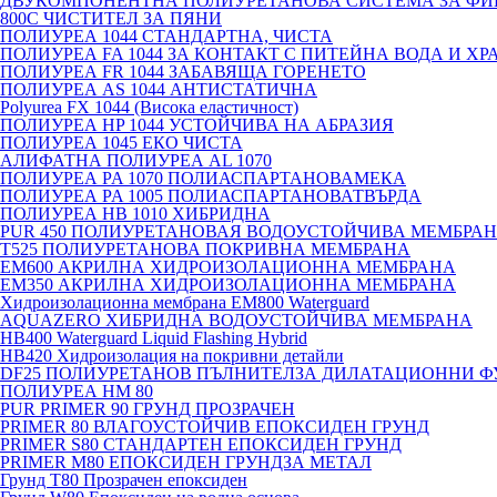
ДВУКОМПОНЕНТНА ПОЛИУРЕТАНОВА СИСТЕМА ЗА ФИ
800C ЧИСТИТЕЛ ЗА ПЯНИ
ПОЛИУРЕА 1044 СТАНДАРТНА, ЧИСТА
ПОЛИУРЕА FA 1044 ЗА КОНТАКТ С ПИТЕЙНА ВОДА И ХР
ПОЛИУРЕА FR 1044 ЗАБАВЯЩА ГОРЕНЕТО
ПОЛИУРЕА AS 1044 АНТИСТАТИЧНА
Polyurea FX 1044 (Висока еластичност)
ПОЛИУРЕА HP 1044 УСТОЙЧИВА НА АБРАЗИЯ
ПОЛИУРЕА 1045 ЕКО ЧИСТА
АЛИФАТНА ПОЛИУРЕА AL 1070
ПОЛИУРЕА PA 1070 ПОЛИАСПАРТАНОВАМЕКА
ПОЛИУРЕА PA 1005 ПОЛИАСПАРТАНОВАТВЪРДА
ПОЛИУРЕА HB 1010 ХИБРИДНА
PUR 450 ПОЛИУРЕТАНОВАЯ ВОДОУСТОЙЧИВА МЕМБРА
T525 ПОЛИУРЕТАНОВА ПОКРИВНА МЕМБРАНА
EM600 АКРИЛНА ХИДРОИЗОЛАЦИОННА МЕМБРАНА
EM350 АКРИЛНА ХИДРОИЗОЛАЦИОННА МЕМБРАНА
Хидроизолационна мембрана EM800 Waterguard
AQUAZERO ХИБРИДНА ВОДОУСТОЙЧИВА МЕМБРАНА
HB400 Waterguard Liquid Flashing Hybrid
HB420 Хидроизолация на покривни детайли
DF25 ПОЛИУРЕТАНОВ ПЪЛНИТЕЛЗА ДИЛАТАЦИОННИ Ф
ПОЛИУРЕА HM 80
PUR PRIMER 90 ГРУНД ПРОЗРАЧЕН
PRIMER 80 ВЛАГОУСТОЙЧИВ ЕПОКСИДЕН ГРУНД
PRIMER S80 СТАНДАРТЕН ЕПОКСИДЕН ГРУНД
PRIMER M80 ЕПОКСИДЕН ГРУНДЗА МЕТАЛ
Грунд Т80 Прозрачен епоксиден