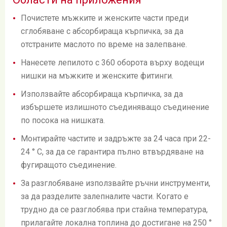
Почистете мъжките и женските части преди
сглобяване с абсорбираща кърпичка, за да
отстраните маслото по време на залепване.
Нанесете лепилото с 360 оборота върху водещи
нишки на мъжките и женските фитинги.
Използвайте абсорбираща кърпичка, за да
избършете излишното съединяващо съединение
по посока на нишката.
Монтирайте частите и задръжте за 24 часа при 22-
24 ° C, за да се гарантира пълно втвърдяване на
фугиращото съединение.
За разглобяване използвайте ръчни инструменти,
за да разделите залепналите части. Когато е
трудно да се разглобява при стайна температура,
прилагайте локална топлина до достигане на 250 °