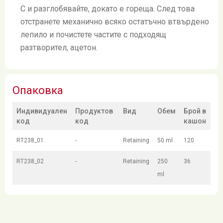
C и разглобявайте, докато е гореща. След това
отстранете механично всяко остатъчно втвърдено
лепило и почистете частите с подходящ
разтворител, ацетон.
Опаковка
Индивидуален
Продуктов
Вид
Обем
Брой в
код
код
кашон
RT238_01
-
Retaining
50 ml
120
RT238_02
-
Retaining
250
36
ml