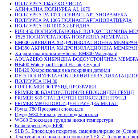
ПОЛИУРЕА 1045 ЕКО ЧИСТА
АЛИФАТНА ПОЛИУРЕА AL 1070
ПОЛИУРЕА PA 1070 ПОЛИАСПАРТАНОВАМЕКА
ПОЛИУРЕА PA 1005 ПОЛИАСПАРТАНОВАТВЪРДА
ПОЛИУРЕА HB 1010 ХИБРИДНА
PUR 450 ПОЛИУРЕТАНОВАЯ ВОДОУСТОЙЧИВА МЕ
T525 ПОЛИУРЕТАНОВА ПОКРИВНА МЕМБРАНА
EM600 АКРИЛНА ХИДРОИЗОЛАЦИОННА МЕМБРА
EM350 АКРИЛНА ХИДРОИЗОЛАЦИОННА МЕМБРА
Хидроизолационна мембрана EM800 Waterguard
AQUAZERO ХИБРИДНА ВОДОУСТОЙЧИВА МЕМБР
HB400 Waterguard Liquid Flashing Hybrid
HB420 Хидроизолация на покривни детайли
DF25 ПОЛИУРЕТАНОВ ПЪЛНИТЕЛЗА ДИЛАТАЦИО
ПОЛИУРЕА HM 80
PUR PRIMER 90 ГРУНД ПРОЗРАЧЕН
PRIMER 80 ВЛАГОУСТОЙЧИВ ЕПОКСИДЕН ГРУНД
PRIMER S80 СТАНДАРТЕН ЕПОКСИДЕН ГРУНД
PRIMER M80 ЕПОКСИДЕН ГРУНДЗА МЕТАЛ
Грунд Т80 Прозрачен епоксиден
Грунд W80 Епоксиден на водна основа
WG80 Епоксиден грунд за ниски температури
Епоксиден грунд EP80
SLB 51 Епоксидно покритие, самонивелиращо се (Основ
Текстурирано епоксидно покритие TEX 71 (основно покр