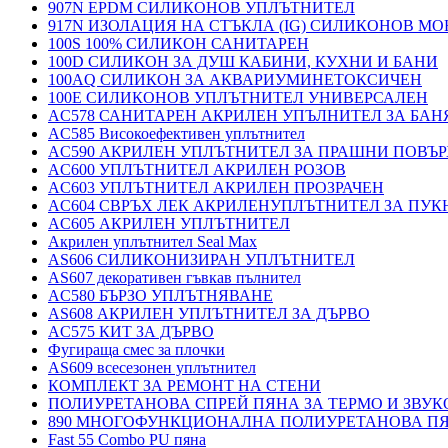
907N EPDM СИЛИКОНОВ УПЛЪТНИТЕЛ
917N ИЗОЛАЦИЯ НА СТЪКЛА (IG) СИЛИКОНОВ М
100S 100% СИЛИКОН САНИТАРЕН
100D СИЛИКОН ЗА ДУШ КАБИНИ, КУХНИ И БАНИ
100AQ СИЛИКОН ЗА АКВАРИУМИНЕТОКСИЧЕН
100E СИЛИКОНОВ УПЛЪТНИТЕЛ УНИВЕРСАЛЕН
AC578 САНИТАРЕН АКРИЛЕН УПЪЛНИТЕЛ ЗА БАН
AC585 Високоефективен уплътнител
AC590 АКРИЛЕН УПЛЪТНИТЕЛ ЗА ПРАШНИ ПОВЪ
AC600 УПЛЪТНИТЕЛ АКРИЛЕН РОЗОВ
AC603 УПЛЪТНИТЕЛ АКРИЛЕН ПРОЗРАЧЕН
AC604 СВРЪХ ЛЕК АКРИЛЕНУПЛЪТНИТЕЛ ЗА ПУ
AC605 АКРИЛЕН УПЛЪТНИТЕЛ
Акрилен уплътнител Seal Max
AS606 СИЛИКОНИЗИРАН УПЛЪТНИТЕЛ
AS607 декоративен гъвкав пълнител
AC580 БЪРЗО УПЛЪТНЯВАНЕ
AS608 АКРИЛЕН УПЛЪТНИТЕЛ ЗА ДЪРВО
AC575 КИТ ЗА ДЪРВО
Фугираща смес за плочки
AS609 всесезонен уплътнител
КОМПЛЕКТ ЗА РЕМОНТ НА СТЕНИ
ПОЛИУРЕТАНОВА СПРЕЙ ПЯНА ЗА ТЕРМО И ЗВУК
890 МНОГОФУНКЦИОНАЛНА ПОЛИУРЕТАНОВА П
Fast 55 Combo PU пяна