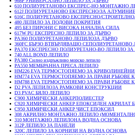
968P УНИВЕРСАЛНО ЛЕПИЛО ЗА ДЪРВО
610 ПОЛИУРЕТАНОВО ЕКСПРЕС-НО МОНТАЖНО Л
612J ПОЛИУРЕТАНОВО ЕКСПРЕСНО/ЗА АЛУМИНИ
616C ПОЛИУРЕТАНОВО ЕКСПРЕСНО/СТРОИТЕЛНО
480 ЛЕПИЛО ЗА ПОДОВИ ПОКРИТИЯ
495 БЕЗ ПИРОНИ С ВИСОКА НАЧАЛНА СИЛА
617W PU ЕКСПРЕСНО ЛЕПИЛО ЗА ДЪРВО
PA360 ПОЛИУРЕТАНОВО ЛЕПИЛОЗА ДЪРВО
360FC БЪРЗО ВТВЪРДЯВАЩО СЕПОЛИУРЕТАНОВО
PA370 ЕКСПРЕСНО ПОЛИУРЕТАНО-ВО ЛЕПИЛО ЗА 
740 ALL BOND ЛЕПИЛО
PA380 Силно издръжливо морско лепило
PA550 МЕМБРАННА ПРЕСА ЛЕПИЛО
HM226 EVA ТЕРМОСТОПЯЕМО ЗА КРИВОЛИНЕЙНИ
HM774 EVA ТЕРМОСТОПЯЕМО ЗА ПРАВИ РЪБОВЕ
HM788 EVA ТЕРМОСТОПЯЕМО ЗА ПРАВИ РЪБОВЕ
D2 PVA ЛЕПИЛОЗА РАМКОВИ КОНСТРУКЦИИ
D3 PVAC БЯЛО ЛЕПИЛО
C900 ХИМИЧЕСКИ АНКЕРПОЛИЕСТЕP
C920 ХИМИЧЕСКИ АНКЕР ЕПОКСИДЕН АКРИЛАТ Б
C950 ХИМИЧЕСКИ АНКЕР ЧИСТ ЕПОКСИД
308 АКРИЛНО МОНТАЖНО ЛЕПИЛО (МОМЕНТАЛН
310 МОНТАЖНО ЛЕПИЛОНА ВОДНА ОСНОВА
312P ЛЕПИЛО ЗА ПАНЕЛИ
320C ЛЕПИЛО ЗА КОРНИЗИ НА ВОДНА ОСНОВА