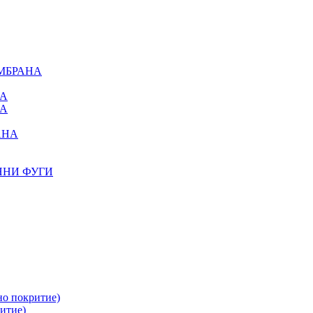
МБРАНА
НА
НА
АНА
ННИ ФУГИ
но покритие)
итие)