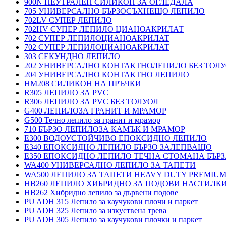
900N НЕУТРАЛЕН СИЛИКОН ЗА ОГЛЕДАЛА
705 УНИВЕРСАЛНО БЪРЗОСЪХНЕЩО ЛЕПИЛО
702LV СУПЕР ЛЕПИЛО
702HV СУПЕР ЛЕПИЛО ЦИАНОАКРИЛАТ
702 СУПЕР ЛЕПИЛОЦИАНОАКРИЛАТ
702 СУПЕР ЛЕПИЛОЦИАНОАКРИЛАТ
303 СЕКУНДНО ЛЕПИЛО
202 УНИВЕРСАЛНО КОНТАКТНОЛЕПИЛО БЕЗ ТОЛ
204 УНИВЕРСАЛНО КОНТАКТНО ЛЕПИЛО
HM208 СИЛИКОН НА ПРЪЧКИ
R305 ЛЕПИЛО ЗА PVC
R306 ЛЕПИЛО ЗА PVC БЕЗ ТОЛУОЛ
G400 ЛЕПИЛОЗА ГРАНИТ И МРАМОP
G500 Течно лепило за гранит и мрамор
710 БЪРЗО ЛЕПИЛОЗА КАМЪК И МРАМОP
E300 ВОДОУСТОЙЧИВО ЕПОКСИДНО ЛЕПИЛО
E340 ЕПОКСИДНО ЛЕПИЛО БЪРЗО ЗАЛЕПВАЩО
E350 ЕПОКСИДНО ЛЕПИЛО ТЕЧНА СТОМАНА БЪР
WA400 УНИВЕРСАЛНО ЛЕПИЛО ЗА ТАПЕТИ
WA500 ЛЕПИЛО ЗА ТАПЕТИ HEAVY DUTY PREMIU
HB260 ЛЕПИЛО ХИБРИДНО ЗА ПОДОВИ НАСТИЛКИ 
HB262 Хибридно лепило за дървени подове
PU ADH 315 Лепило за каучукови плочи и паркет
PU ADH 325 Лепило за изкуствена трева
PU ADH 305 Лепило за каучукови плочки и паркет