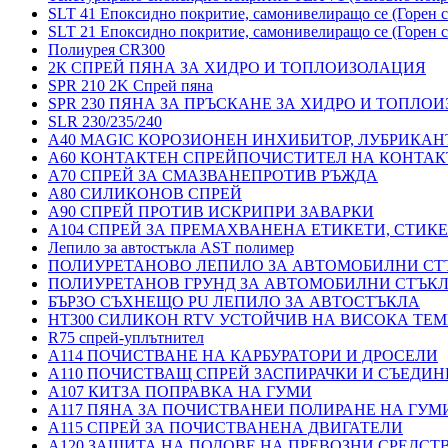
SLT 41 Епоксидно покритие, самонивелиращо се (Горен с
SLT 21 Епоксидно покритие, самонивелиращо се (Горен с
Полиурея CR300
2К СПРЕЙ ПЯНА ЗА ХИДРО И ТОПЛОИЗОЛАЦИЯ
SPR 210 2K Спрей пяна
SPR 230 ПЯНА ЗА ПРЪСКАНЕ ЗА ХИДРО И ТОПЛО
SLR 230/235/240
A40 MAGIC КОРОЗИОНЕН ИНХИБИТОР, ЛУБРИКАН
A60 КОНТАКТЕН СПРЕЙПОЧИСТИТЕЛ НА КОНТАК
A70 СПРЕЙ ЗА СМАЗВАНЕПРОТИВ РЪЖДА
A80 СИЛИКОНОВ СПРЕЙ
A90 СПРЕЙ ПРОТИВ ИСКРИПРИ ЗАВАРКИ
A104 СПРЕЙ ЗА ПРЕМАХВАНЕНА ЕТИКЕТИ, СТИК
Лепило за автостъкла AST полимер
ПОЛИУРЕТАНОВО ЛЕПИЛО ЗА АВТОМОБИЛНИ СТ
ПОЛИУРЕТАНОВ ГРУНД ЗА АВТОМОБИЛНИ СТЪК
БЪРЗО СЪХНЕЩО PU ЛЕПИЛО ЗА АВТОСТЪКЛА
HT300 СИЛИКОН RTV УСТОЙЧИВ НА ВИСОКА ТЕМ
R75 спрей-уплътнител
A114 ПОЧИСТВАНЕ НА КАРБУРАТОРИ И ДРОСЕЛИ
A110 ПОЧИСТВАЩ СПРЕЙ ЗАСПИРАЧКИ И СЪЕДИН
A107 КИТЗА ПОПРАВКА НА ГУМИ
A117 ПЯНА ЗА ПОЧИСТВАНЕИ ПОЛИРАНЕ НА ГУМ
A115 СПРЕЙ ЗА ПОЧИСТВАНЕНА ДВИГАТЕЛИ
A120 ЗАЩИТА НА ПОДОВЕ НА ПРЕВОЗНИ СРЕДСТ