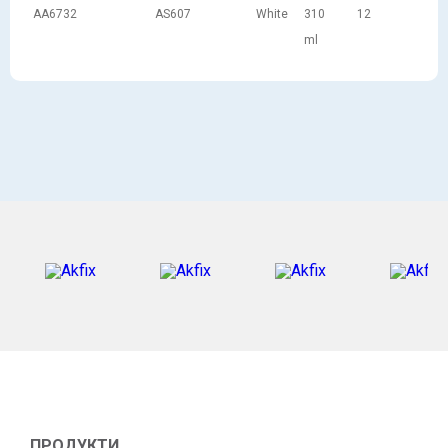
AA6732
AS607
White
310
12
ml
ПРОДУКТИ