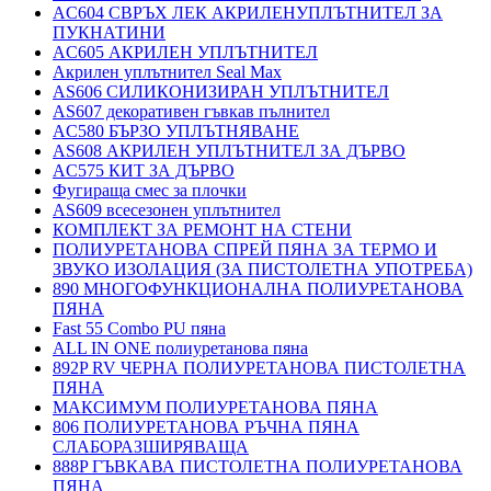
AC604 СВРЪХ ЛЕК АКРИЛЕНУПЛЪТНИТЕЛ ЗА
ПУКНАТИНИ
AC605 АКРИЛЕН УПЛЪТНИТЕЛ
Акрилен уплътнител Seal Max
AS606 СИЛИКОНИЗИРАН УПЛЪТНИТЕЛ
AS607 декоративен гъвкав пълнител
AC580 БЪРЗО УПЛЪТНЯВАНЕ
AS608 АКРИЛЕН УПЛЪТНИТЕЛ ЗА ДЪРВО
AC575 КИТ ЗА ДЪРВО
Фугираща смес за плочки
AS609 всесезонен уплътнител
КОМПЛЕКТ ЗА РЕМОНТ НА СТЕНИ
ПОЛИУРЕТАНОВА СПРЕЙ ПЯНА ЗА ТЕРМО И
ЗВУКО ИЗОЛАЦИЯ (ЗА ПИСТОЛЕТНА УПОТРЕБА)
890 МНОГОФУНКЦИОНАЛНА ПОЛИУРЕТАНОВА
ПЯНА
Fast 55 Combo PU пяна
ALL IN ONE полиуретанова пяна
892P RV ЧЕРНА ПОЛИУРЕТАНОВА ПИСТОЛЕТНА
ПЯНА
МАКСИМУМ ПОЛИУРЕТАНОВА ПЯНА
806 ПОЛИУРЕТАНОВА РЪЧНА ПЯНА
СЛАБОРАЗШИРЯВАЩА
888P ГЪВКАВА ПИСТОЛЕТНА ПОЛИУРЕТАНОВА
ПЯНА