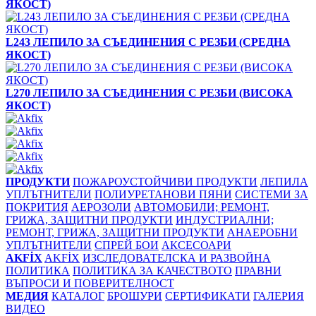
ЯКОСТ)
L243 ЛЕПИЛО ЗА СЪЕДИНЕНИЯ С РЕЗБИ (СРЕДНА
ЯКОСТ)
L270 ЛЕПИЛО ЗА СЪЕДИНЕНИЯ С РЕЗБИ (ВИСОКА
ЯКОСТ)
ПРОДУКТИ
ПОЖАРОУСТОЙЧИВИ ПРОДУКТИ
ЛЕПИЛА
УПЛЪТНИТЕЛИ
ПОЛИУРЕТАНОВИ ПЯНИ
СИСТЕМИ ЗА
ПОКРИТИЯ
АЕРОЗОЛИ
АВТОМОБИЛИ; РЕМОНТ,
ГРИЖА, ЗАЩИТНИ ПРОДУКТИ
ИНДУСТРИАЛНИ;
РЕМОНТ, ГРИЖА, ЗАЩИТНИ ПРОДУКТИ
АНАЕРОБНИ
УПЛЪТНИТЕЛИ
СПРЕЙ БОИ
АКСЕСОАРИ
AKFİX
AKFİX
ИЗСЛЕДОВАТЕЛСКА И РАЗВОЙНА
ПОЛИТИКА
ПОЛИТИКА ЗА КАЧЕСТВОТО
ПРАВНИ
ВЪПРОСИ И ПОВЕРИТЕЛНОСТ
МЕДИЯ
КАТАЛОГ
БРОШУРИ
СЕРТИФИКАТИ
ГАЛЕРИЯ
ВИДЕО