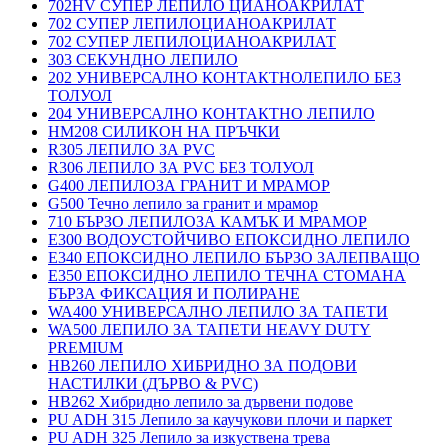
702HV СУПЕР ЛЕПИЛО ЦИАНОАКРИЛАТ
702 СУПЕР ЛЕПИЛОЦИАНОАКРИЛАТ
702 СУПЕР ЛЕПИЛОЦИАНОАКРИЛАТ
303 СЕКУНДНО ЛЕПИЛО
202 УНИВЕРСАЛНО КОНТАКТНОЛЕПИЛО БЕЗ
ТОЛУОЛ
204 УНИВЕРСАЛНО КОНТАКТНО ЛЕПИЛО
HM208 СИЛИКОН НА ПРЪЧКИ
R305 ЛЕПИЛО ЗА PVC
R306 ЛЕПИЛО ЗА PVC БЕЗ ТОЛУОЛ
G400 ЛЕПИЛОЗА ГРАНИТ И МРАМОP
G500 Течно лепило за гранит и мрамор
710 БЪРЗО ЛЕПИЛОЗА КАМЪК И МРАМОP
E300 ВОДОУСТОЙЧИВО ЕПОКСИДНО ЛЕПИЛО
E340 ЕПОКСИДНО ЛЕПИЛО БЪРЗО ЗАЛЕПВАЩО
E350 ЕПОКСИДНО ЛЕПИЛО ТЕЧНА СТОМАНА
БЪРЗА ФИКСАЦИЯ И ПОЛИРАНЕ
WA400 УНИВЕРСАЛНО ЛЕПИЛО ЗА ТАПЕТИ
WA500 ЛЕПИЛО ЗА ТАПЕТИ HEAVY DUTY
PREMIUM
HB260 ЛЕПИЛО ХИБРИДНО ЗА ПОДОВИ
НАСТИЛКИ (ДЪРВО & PVC)
HB262 Хибридно лепило за дървени подове
PU ADH 315 Лепило за каучукови плочи и паркет
PU ADH 325 Лепило за изкуствена трева