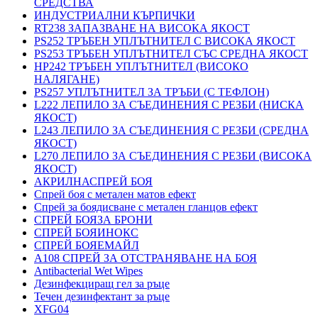
СРЕДСТВА
ИНДУСТРИАЛНИ КЪРПИЧКИ
RT238 ЗАПАЗВАНЕ НА ВИСОКА ЯКОСТ
PS252 ТРЪБЕН УПЛЪТНИТЕЛ С ВИСОКА ЯКОСТ
PS253 ТРЪБЕН УПЛЪТНИТЕЛ СЪС СРЕДНА ЯКОСТ
HP242 ТРЪБЕН УПЛЪТНИТЕЛ (ВИСОКО
НАЛЯГАНЕ)
PS257 УПЛЪТНИТЕЛ ЗА ТРЪБИ (С ТЕФЛОН)
L222 ЛЕПИЛО ЗА СЪЕДИНЕНИЯ С РЕЗБИ (НИСКА
ЯКОСТ)
L243 ЛЕПИЛО ЗА СЪЕДИНЕНИЯ С РЕЗБИ (СРЕДНА
ЯКОСТ)
L270 ЛЕПИЛО ЗА СЪЕДИНЕНИЯ С РЕЗБИ (ВИСОКА
ЯКОСТ)
АКРИЛНАСПРЕЙ БОЯ
Спрей боя с метален матов ефект
Спрей за боядисване с метален гланцов ефект
СПРЕЙ БОЯЗА БРОНИ
СПРЕЙ БОЯИНОКС
СПРЕЙ БОЯЕМАЙЛ
A108 СПРЕЙ ЗА ОТСТРАНЯВАНЕ НА БОЯ
Antibacterial Wet Wipes
Дезинфекциращ гел за ръце
Течен дезинфектант за ръце
XFG04