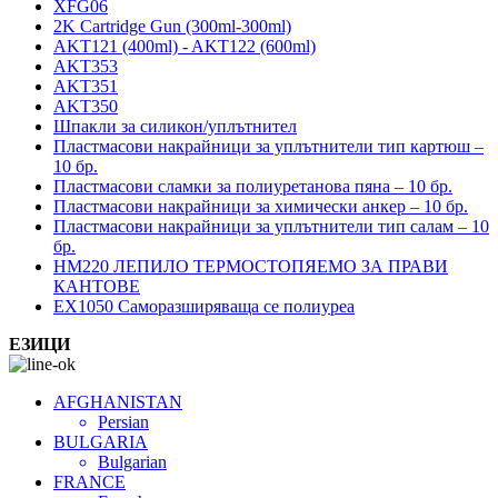
XFG06
2K Cartridge Gun (300ml-300ml)
AKT121 (400ml) - AKT122 (600ml)
AKT353
AKT351
AKT350
Шпакли за силикон/уплътнител
Пластмасови накрайници за уплътнители тип картюш –
10 бр.
Пластмасови сламки за полиуретанова пяна – 10 бр.
Пластмасови накрайници за химически анкер – 10 бр.
Пластмасови накрайници за уплътнители тип салам – 10
бр.
HM220 ЛЕПИЛО ТЕРМОСТОПЯЕМО ЗА ПРАВИ
КАНТОВЕ
EX1050 Саморазширяваща се полиуреа
ЕЗИЦИ
AFGHANISTAN
Persian
BULGARIA
Bulgarian
FRANCE