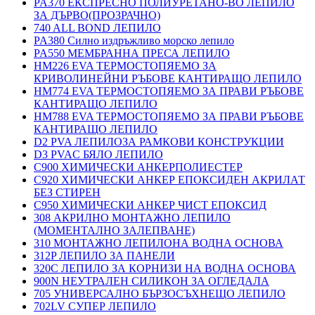
PA370 ЕКСПРЕСНО ПОЛИУРЕТАНО-ВО ЛЕПИЛО
ЗА ДЪРВО(ПРОЗРАЧНО)
740 ALL BOND ЛЕПИЛО
PA380 Силно издръжливо морско лепило
PA550 МЕМБРАННА ПРЕСА ЛЕПИЛО
HM226 EVA ТЕРМОСТОПЯЕМО ЗА
КРИВОЛИНЕЙНИ РЪБОВЕ КАНТИРАЩО ЛЕПИЛО
HM774 EVA ТЕРМОСТОПЯЕМО ЗА ПРАВИ РЪБОВЕ
КАНТИРАЩО ЛЕПИЛО
HM788 EVA ТЕРМОСТОПЯЕМО ЗА ПРАВИ РЪБОВЕ
КАНТИРАЩО ЛЕПИЛО
D2 PVA ЛЕПИЛОЗА РАМКОВИ КОНСТРУКЦИИ
D3 PVAC БЯЛО ЛЕПИЛО
C900 ХИМИЧЕСКИ АНКЕРПОЛИЕСТЕP
C920 ХИМИЧЕСКИ АНКЕР ЕПОКСИДЕН АКРИЛАТ
БЕЗ СТИРЕН
C950 ХИМИЧЕСКИ АНКЕР ЧИСТ ЕПОКСИД
308 АКРИЛНО МОНТАЖНО ЛЕПИЛО
(МОМЕНТАЛНО ЗАЛЕПВАНЕ)
310 МОНТАЖНО ЛЕПИЛОНА ВОДНА ОСНОВА
312P ЛЕПИЛО ЗА ПАНЕЛИ
320C ЛЕПИЛО ЗА КОРНИЗИ НА ВОДНА ОСНОВА
900N НЕУТРАЛЕН СИЛИКОН ЗА ОГЛЕДАЛА
705 УНИВЕРСАЛНО БЪРЗОСЪХНЕЩО ЛЕПИЛО
702LV СУПЕР ЛЕПИЛО