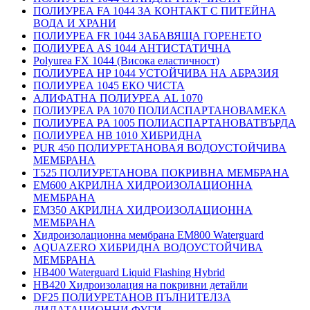
ПОЛИУРЕА FA 1044 ЗА КОНТАКТ С ПИТЕЙНА
ВОДА И ХРАНИ
ПОЛИУРЕА FR 1044 ЗАБАВЯЩА ГОРЕНЕТО
ПОЛИУРЕА AS 1044 АНТИСТАТИЧНА
Polyurea FX 1044 (Висока еластичност)
ПОЛИУРЕА HP 1044 УСТОЙЧИВА НА АБРАЗИЯ
ПОЛИУРЕА 1045 ЕКО ЧИСТА
АЛИФАТНА ПОЛИУРЕА AL 1070
ПОЛИУРЕА PA 1070 ПОЛИАСПАРТАНОВАМЕКА
ПОЛИУРЕА PA 1005 ПОЛИАСПАРТАНОВАТВЪРДА
ПОЛИУРЕА HB 1010 ХИБРИДНА
PUR 450 ПОЛИУРЕТАНОВАЯ ВОДОУСТОЙЧИВА
МЕМБРАНА
T525 ПОЛИУРЕТАНОВА ПОКРИВНА МЕМБРАНА
EM600 АКРИЛНА ХИДРОИЗОЛАЦИОННА
МЕМБРАНА
EM350 АКРИЛНА ХИДРОИЗОЛАЦИОННА
МЕМБРАНА
Хидроизолационна мембрана EM800 Waterguard
AQUAZERO ХИБРИДНА ВОДОУСТОЙЧИВА
МЕМБРАНА
HB400 Waterguard Liquid Flashing Hybrid
HB420 Хидроизолация на покривни детайли
DF25 ПОЛИУРЕТАНОВ ПЪЛНИТЕЛЗА
ДИЛАТАЦИОННИ ФУГИ