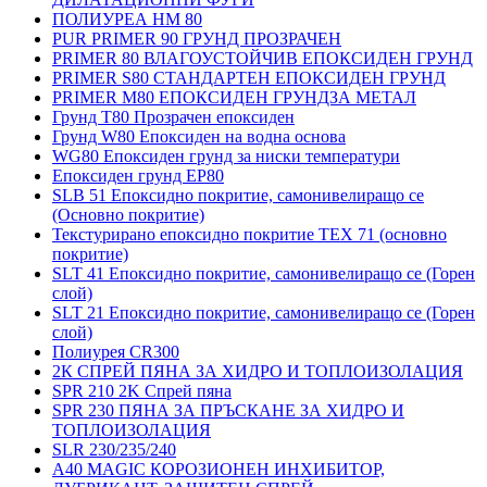
ПОЛИУРЕА HM 80
PUR PRIMER 90 ГРУНД ПРОЗРАЧЕН
PRIMER 80 ВЛАГОУСТОЙЧИВ ЕПОКСИДЕН ГРУНД
PRIMER S80 СТАНДАРТЕН ЕПОКСИДЕН ГРУНД
PRIMER M80 ЕПОКСИДЕН ГРУНДЗА МЕТАЛ
Грунд Т80 Прозрачен епоксиден
Грунд W80 Епоксиден на водна основа
WG80 Епоксиден грунд за ниски температури
Епоксиден грунд EP80
SLB 51 Епоксидно покритие, самонивелиращо се
(Основно покритие)
Текстурирано епоксидно покритие TEX 71 (основно
покритие)
SLT 41 Епоксидно покритие, самонивелиращо се (Горен
слой)
SLT 21 Епоксидно покритие, самонивелиращо се (Горен
слой)
Полиурея CR300
2К СПРЕЙ ПЯНА ЗА ХИДРО И ТОПЛОИЗОЛАЦИЯ
SPR 210 2K Спрей пяна
SPR 230 ПЯНА ЗА ПРЪСКАНЕ ЗА ХИДРО И
ТОПЛОИЗОЛАЦИЯ
SLR 230/235/240
A40 MAGIC КОРОЗИОНЕН ИНХИБИТОР,