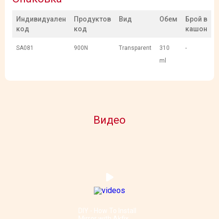
Индивидуален
Продуктов
Вид
Обем
Брой в
код
код
кашон
SA081
900N
Transparent
310
-
ml
Видео
DIY - How To Install
Mirror with Akfix