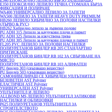
E340 ЕПОКСИДНО ЛЕПИЛО БЪРЗО ЗАЛЕПВАЩО
E350 ЕПОКСИДНО ЛЕПИЛО ТЕЧНА СТОМАНА БЪРЗА
ФИКСАЦИЯ И ПОЛИРАНЕ
WA400 УНИВЕРСАЛНО ЛЕПИЛО ЗА ТАПЕТИ
WA500 ЛЕПИЛО ЗА ТАПЕТИ HEAVY DUTY PREMIUM
HB260 ЛЕПИЛО ХИБРИДНО ЗА ПОДОВИ НАСТИЛКИ
(ДЪРВО & PVC)
HB262 Хибридно лепило за дървени подове
PU ADH 315 Лепило за каучукови плочи и паркет
PU ADH 325 Лепило за изкуствена трева
PU ADH 305 Лепило за каучукови плочки и паркет
FL205 PVC ЛЕПИЛО ЗА ПОДОВИ НАСТИЛКИ
ПОЛИУРЕТАНОВ БИНДЕР RB 205 СТАНДАРТНО
ПРИТИСКАНЕ
ПОЛИУРЕТАНОВ БИНДЕР RB 102 ЗА СВЪРЗВАНЕ НА
МЯСТО
ПОЛИУРЕТАНОВ БИНДЕР RB 103 АЛИФАТЕН
PU биндер 303 (свързващо вещество)
PU Биндер 503 (свързващо вещество)
САМОНИВЕЛИРАЩ СЕ ХИБРИДЕН УПЛЪТНИТЕЛ
БЕЗЦВЕТЕН AST Polymer
ЕЛАСТИЧЕН AST Polymer
УНИВЕРСАЛЕН AST Polymer
УПЛЪТНИТЕЛ И ЛЕПИЛО
ALLBOND MS ЛЕПИЛО УПЛЪТНИТЕЛ ЗАТИКОВИ
НАСТИЛКИ И ОБЛИЦОВКИ
P625 ПОЛИУРЕТАНОВ УПЛЪТНИТЕЛ ЗА
СТРОИТЕЛСТВОТО