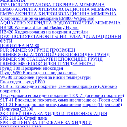
МЕМБРАНА
T525 ПОЛИУРЕТАНОВА ПОКРИВНА МЕМБРАНА
EM600 АКРИЛНА ХИДРОИЗОЛАЦИОННА МЕМБРАНА
EM350 АКРИЛНА ХИДРОИЗОЛАЦИОННА МЕМБРАНА
Хидроизолационна мембрана EM800 Waterguard
AQUAZERO ХИБРИДНА ВОДОУСТОЙЧИВА МЕМБРАНА
HB400 Waterguard Liquid Flashing Hybrid
HB420 Хидроизолация на покривни детайли
DF25 ПОЛИУРЕТАНОВ ПЪЛНИТЕЛЗА ДИЛАТАЦИОННИ
ФУГИ
ПОЛИУРЕА HM 80
PUR PRIMER 90 ГРУНД ПРОЗРАЧЕН
PRIMER 80 ВЛАГОУСТОЙЧИВ ЕПОКСИДЕН ГРУНД
PRIMER S80 СТАНДАРТЕН ЕПОКСИДЕН ГРУНД
PRIMER M80 ЕПОКСИДЕН ГРУНДЗА МЕТАЛ
Грунд Т80 Прозрачен епоксиден
Грунд W80 Епоксиден на водна основа
WG80 Епоксиден грунд за ниски температури
Епоксиден грунд EP80
SLB 51 Епоксидно покритие, самонивелиращо се (Основно
покритие)
Текстурирано епоксидно покритие TEX 71 (основно покритие)
SLT 41 Епоксидно покритие, самонивелиращо се (Горен слой)
SLT 21 Епоксидно покритие, самонивелиращо се (Горен слой)
Полиурея CR300
2К СПРЕЙ ПЯНА ЗА ХИДРО И ТОПЛОИЗОЛАЦИЯ
SPR 210 2K Спрей пяна
SPR 230 ПЯНА ЗА ПРЪСКАНЕ ЗА ХИДРО И