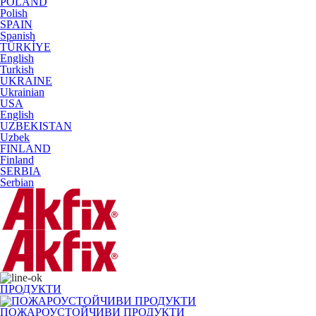
POLAND
Polish
SPAIN
Spanish
TÜRKİYE
English
Turkish
UKRAINE
Ukrainian
USA
English
UZBEKISTAN
Uzbek
FINLAND
Finland
SERBIA
Serbian
ПРОДУКТИ
ПОЖАРОУСТОЙЧИВИ ПРОДУКТИ