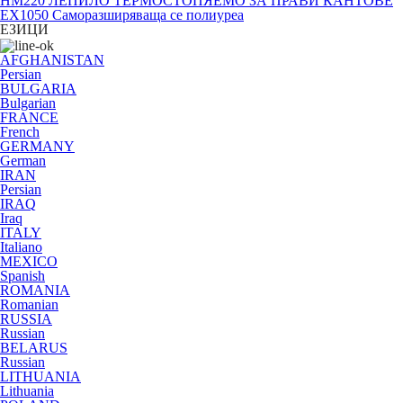
HM220 ЛЕПИЛО ТЕРМОСТОПЯЕМО ЗА ПРАВИ КАНТОВЕ
EX1050 Саморазширяваща се полиуреа
ЕЗИЦИ
AFGHANISTAN
Persian
BULGARIA
Bulgarian
FRANCE
French
GERMANY
German
IRAN
Persian
IRAQ
Iraq
ITALY
Italiano
MEXICO
Spanish
ROMANIA
Romanian
RUSSIA
Russian
BELARUS
Russian
LITHUANIA
Lithuania