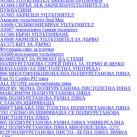
AC603 УПЛЪТНИТЕЛ АКРИЛЕН ПРОЗРАЧЕН
AC604 СВРЪХ ЛЕК АКРИЛЕНУПЛЪТНИТЕЛ ЗА
ПУКНАТИНИ
AC605 АКРИЛЕН УПЛЪТНИТЕЛ
Акрилен уплътнител Seal Max
AS606 СИЛИКОНИЗИРАН УПЛЪТНИТЕЛ
AS607 декоративен гъвкав пълнител
AC580 БЪРЗО УПЛЪТНЯВАНЕ
AS608 АКРИЛЕН УПЛЪТНИТЕЛ ЗА ДЪРВО
AC575 КИТ ЗА ДЪРВО
Фугираща смес за плочки
AS609 всесезонен уплътнител
КОМПЛЕКТ ЗА РЕМОНТ НА СТЕНИ
ПОЛИУРЕТАНОВА СПРЕЙ ПЯНА ЗА ТЕРМО И ЗВУКО
ИЗОЛАЦИЯ (ЗА ПИСТОЛЕТНА УПОТРЕБА)
890 МНОГОФУНКЦИОНАЛНА ПОЛИУРЕТАНОВА ПЯНА
Fast 55 Combo PU пяна
ALL IN ONE полиуретанова пяна
892P RV ЧЕРНА ПОЛИУРЕТАНОВА ПИСТОЛЕТНА ПЯНА
МАКСИМУМ ПОЛИУРЕТАНОВА ПЯНА
806 ПОЛИУРЕТАНОВА РЪЧНА ПЯНА
СЛАБОРАЗШИРЯВАЩА
888P ГЪВКАВА ПИСТОЛЕТНА ПОЛИУРЕТАНОВА ПЯНА
3XL СИЛНО РАЗШИРЯВАЩА СЕ ПОЛИУРЕТАНОВА
ПИСТОЛЕТНА ПЯНА
805 ПОЛИУРЕТАНОВА РЪЧНА ПЯНА УНИВЕРСАЛНА
812 ПОЛИУРЕТАНОВА ПЯНА МНОГОЦЕЛЕВА -12°C
812P ПОЛИУРЕТАНОВА ПИСТО- ЛЕТНА ПЯНА ЗИМНА