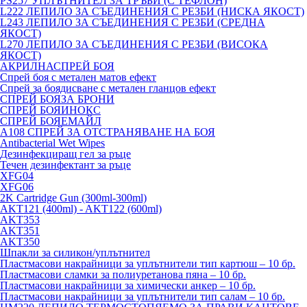
PS257 УПЛЪТНИТЕЛ ЗА ТРЪБИ (С ТЕФЛОН)
L222 ЛЕПИЛО ЗА СЪЕДИНЕНИЯ С РЕЗБИ (НИСКА ЯКОСТ)
L243 ЛЕПИЛО ЗА СЪЕДИНЕНИЯ С РЕЗБИ (СРЕДНА
ЯКОСТ)
L270 ЛЕПИЛО ЗА СЪЕДИНЕНИЯ С РЕЗБИ (ВИСОКА
ЯКОСТ)
АКРИЛНАСПРЕЙ БОЯ
Спрей боя с метален матов ефект
Спрей за боядисване с метален гланцов ефект
СПРЕЙ БОЯЗА БРОНИ
СПРЕЙ БОЯИНОКС
СПРЕЙ БОЯЕМАЙЛ
A108 СПРЕЙ ЗА ОТСТРАНЯВАНЕ НА БОЯ
Antibacterial Wet Wipes
Дезинфекциращ гел за ръце
Течен дезинфектант за ръце
XFG04
XFG06
2K Cartridge Gun (300ml-300ml)
AKT121 (400ml) - AKT122 (600ml)
AKT353
AKT351
AKT350
Шпакли за силикон/уплътнител
Пластмасови накрайници за уплътнители тип картюш – 10 бр.
Пластмасови сламки за полиуретанова пяна – 10 бр.
Пластмасови накрайници за химически анкер – 10 бр.
Пластмасови накрайници за уплътнители тип салам – 10 бр.