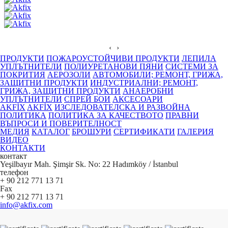
‹
›
ПРОДУКТИ
ПОЖАРОУСТОЙЧИВИ ПРОДУКТИ
ЛЕПИЛА
УПЛЪТНИТЕЛИ
ПОЛИУРЕТАНОВИ ПЯНИ
СИСТЕМИ ЗА
ПОКРИТИЯ
АЕРОЗОЛИ
АВТОМОБИЛИ; РЕМОНТ, ГРИЖА,
ЗАЩИТНИ ПРОДУКТИ
ИНДУСТРИАЛНИ; РЕМОНТ,
ГРИЖА, ЗАЩИТНИ ПРОДУКТИ
АНАЕРОБНИ
УПЛЪТНИТЕЛИ
СПРЕЙ БОИ
АКСЕСОАРИ
AKFİX
AKFİX
ИЗСЛЕДОВАТЕЛСКА И РАЗВОЙНА
ПОЛИТИКА
ПОЛИТИКА ЗА КАЧЕСТВОТО
ПРАВНИ
ВЪПРОСИ И ПОВЕРИТЕЛНОСТ
МЕДИЯ
КАТАЛОГ
БРОШУРИ
СЕРТИФИКАТИ
ГАЛЕРИЯ
ВИДЕО
КОНТАКТИ
контакт
Yeşilbayır Mah. Şimşir Sk. No: 22 Hadımköy / İstanbul
телефон
+ 90 212 771 13 71
Fax
+ 90 212 771 13 71
info@akfix.com