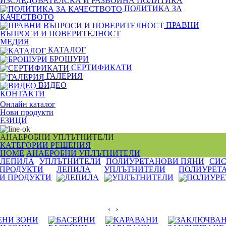
ИЗСЛЕДОВАТЕЛСКА И РАЗВОЙНА ПОЛИТИКА
ПОЛИТИКА ЗА
КАЧЕСТВОТО
ПРАВНИ
ВЪПРОСИ И ПОВЕРИТЕЛНОСТ
МЕДИЯ
КАТАЛОГ
БРОШУРИ
СЕРТИФИКАТИ
ГАЛЕРИЯ
ВИДЕО
КОНТАКТИ
Онлайн каталог
Нови продукти
ЕЗИЦИ
АНАЕРОБНИ УПЛЪТНИТЕЛИ
КАТЕГОРИИ
РЕШЕНИЯ
HOME
АНАЕРОБНИ УПЛЪТНИТЕЛИ
ЛЕПИЛА
УПЛЪТНИТЕЛИ
ПОЛИУРЕТАНОВИ ПЯНИ
СИС
 ПРОДУКТИ
ЛЕПИЛА
УПЛЪТНИТЕЛИ
ПОЛИУРЕТ
‹
›