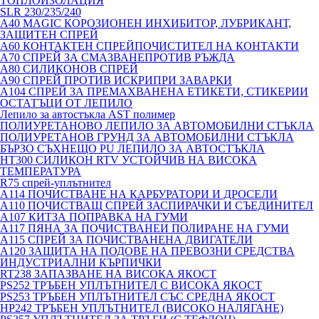
ТОПЛОИЗОЛАЦИЯ
SLR 230/235/240
A40 MAGIC КОРОЗИОНЕН ИНХИБИТОР, ЛУБРИКАНТ,
ЗАЩИТЕН СПРЕЙ
A60 КОНТАКТЕН СПРЕЙПОЧИСТИТЕЛ НА КОНТАКТИ
A70 СПРЕЙ ЗА СМАЗВАНЕПРОТИВ РЪЖДА
A80 СИЛИКОНОВ СПРЕЙ
A90 СПРЕЙ ПРОТИВ ИСКРИПРИ ЗАВАРКИ
A104 СПРЕЙ ЗА ПРЕМАХВАНЕНА ЕТИКЕТИ, СТИКЕРИИ
ОСТАТЪЦИ ОТ ЛЕПИЛО
Лепило за автостъкла AST полимер
ПОЛИУРЕТАНОВО ЛЕПИЛО ЗА АВТОМОБИЛНИ СТЪКЛА
ПОЛИУРЕТАНОВ ГРУНД ЗА АВТОМОБИЛНИ СТЪКЛА
БЪРЗО СЪХНЕЩО PU ЛЕПИЛО ЗА АВТОСТЪКЛА
HT300 СИЛИКОН RTV УСТОЙЧИВ НА ВИСОКА
ТЕМПЕРАТУРА
R75 спрей-уплътнител
A114 ПОЧИСТВАНЕ НА КАРБУРАТОРИ И ДРОСЕЛИ
A110 ПОЧИСТВАЩ СПРЕЙ ЗАСПИРАЧКИ И СЪЕДИНИТЕЛ
A107 КИТЗА ПОПРАВКА НА ГУМИ
A117 ПЯНА ЗА ПОЧИСТВАНЕИ ПОЛИРАНЕ НА ГУМИ
A115 СПРЕЙ ЗА ПОЧИСТВАНЕНА ДВИГАТЕЛИ
A120 ЗАЩИТА НА ПОДОВЕ НА ПРЕВОЗНИ СРЕДСТВА
ИНДУСТРИАЛНИ КЪРПИЧКИ
RT238 ЗАПАЗВАНЕ НА ВИСОКА ЯКОСТ
PS252 ТРЪБЕН УПЛЪТНИТЕЛ С ВИСОКА ЯКОСТ
PS253 ТРЪБЕН УПЛЪТНИТЕЛ СЪС СРЕДНА ЯКОСТ
HP242 ТРЪБЕН УПЛЪТНИТЕЛ (ВИСОКО НАЛЯГАНЕ)