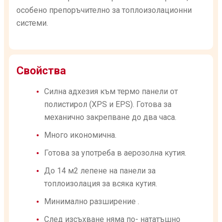
особено препоръчително за топлоизолационни
системи.
Свойства
Силна адхезия към термо панели от
полистирол (XPS и EPS). Готова за
механично закрепване до два часа.
Много икономична.
Готова за употреба в аерозолна кутия.
До 14 м2 лепене на панели за
топлоизолация за всяка кутия.
Минимално разширение .
След изсъхване няма по- нататъшно