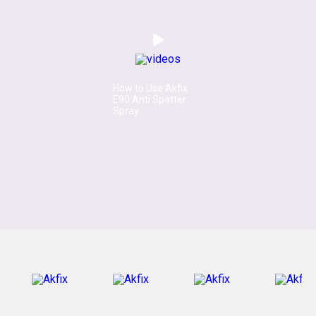
How to Use Akfix
E90 Anti Spatter
Spray