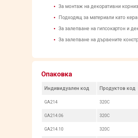
За монтаж на декоративни корниз
Подходящ за материали като керам
За залепване на гипсокартон и де
За залепване на дървените конст
Опаковка
Индивидуален код
Продуктов код
GA214
320C
GA214.06
320C
GA214.10
320C