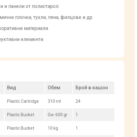
и и панели от полистирол.
ични плочки, тухли, пяна, филцове и др.
коративни материали.
руктивни елементи.
Вид
Обем
Брой в кашон
Plastic Cartridge
310 ml
24
Plastic Bucket
Gw. 600 gr
1
Plastic Bucket
10 kg
1