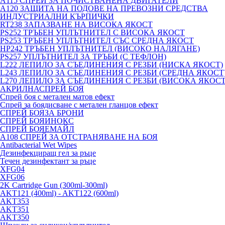
A115 СПРЕЙ ЗА ПОЧИСТВАНЕНА ДВИГАТЕЛИ
A120 ЗАЩИТА НА ПОДОВЕ НА ПРЕВОЗНИ СРЕДСТВА
ИНДУСТРИАЛНИ КЪРПИЧКИ
RT238 ЗАПАЗВАНЕ НА ВИСОКА ЯКОСТ
PS252 ТРЪБЕН УПЛЪТНИТЕЛ С ВИСОКА ЯКОСТ
PS253 ТРЪБЕН УПЛЪТНИТЕЛ СЪС СРЕДНА ЯКОСТ
HP242 ТРЪБЕН УПЛЪТНИТЕЛ (ВИСОКО НАЛЯГАНЕ)
PS257 УПЛЪТНИТЕЛ ЗА ТРЪБИ (С ТЕФЛОН)
L222 ЛЕПИЛО ЗА СЪЕДИНЕНИЯ С РЕЗБИ (НИСКА ЯКОСТ)
L243 ЛЕПИЛО ЗА СЪЕДИНЕНИЯ С РЕЗБИ (СРЕДНА ЯКОСТ
L270 ЛЕПИЛО ЗА СЪЕДИНЕНИЯ С РЕЗБИ (ВИСОКА ЯКОСТ
АКРИЛНАСПРЕЙ БОЯ
Спрей боя с метален матов ефект
Спрей за боядисване с метален гланцов ефект
СПРЕЙ БОЯЗА БРОНИ
СПРЕЙ БОЯИНОКС
СПРЕЙ БОЯЕМАЙЛ
A108 СПРЕЙ ЗА ОТСТРАНЯВАНЕ НА БОЯ
Antibacterial Wet Wipes
Дезинфекциращ гел за ръце
Течен дезинфектант за ръце
XFG04
XFG06
2K Cartridge Gun (300ml-300ml)
AKT121 (400ml) - AKT122 (600ml)
AKT353
AKT351
AKT350