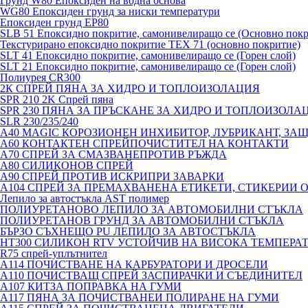
Грунд W80 Епоксиден на водна основа
WG80 Епоксиден грунд за ниски температури
Епоксиден грунд EP80
SLB 51 Епоксидно покритие, самонивелиращо се (Основно покр
Текстурирано епоксидно покритие TEX 71 (основно покритие)
SLT 41 Епоксидно покритие, самонивелиращо се (Горен слой)
SLT 21 Епоксидно покритие, самонивелиращо се (Горен слой)
Полиурея CR300
2К СПРЕЙ ПЯНА ЗА ХИДРО И ТОПЛОИЗОЛАЦИЯ
SPR 210 2K Спрей пяна
SPR 230 ПЯНА ЗА ПРЪСКАНЕ ЗА ХИДРО И ТОПЛОИЗОЛА
SLR 230/235/240
A40 MAGIC КОРОЗИОНЕН ИНХИБИТОР, ЛУБРИКАНТ, ЗА
A60 КОНТАКТЕН СПРЕЙПОЧИСТИТЕЛ НА КОНТАКТИ
A70 СПРЕЙ ЗА СМАЗВАНЕПРОТИВ РЪЖДА
A80 СИЛИКОНОВ СПРЕЙ
A90 СПРЕЙ ПРОТИВ ИСКРИПРИ ЗАВАРКИ
A104 СПРЕЙ ЗА ПРЕМАХВАНЕНА ЕТИКЕТИ, СТИКЕРИИ 
Лепило за автостъкла AST полимер
ПОЛИУРЕТАНОВО ЛЕПИЛО ЗА АВТОМОБИЛНИ СТЪКЛА
ПОЛИУРЕТАНОВ ГРУНД ЗА АВТОМОБИЛНИ СТЪКЛА
БЪРЗО СЪХНЕЩО PU ЛЕПИЛО ЗА АВТОСТЪКЛА
HT300 СИЛИКОН RTV УСТОЙЧИВ НА ВИСОКА ТЕМПЕРА
R75 спрей-уплътнител
A114 ПОЧИСТВАНЕ НА КАРБУРАТОРИ И ДРОСЕЛИ
A110 ПОЧИСТВАЩ СПРЕЙ ЗАСПИРАЧКИ И СЪЕДИНИТЕЛ
A107 КИТЗА ПОПРАВКА НА ГУМИ
A117 ПЯНА ЗА ПОЧИСТВАНЕИ ПОЛИРАНЕ НА ГУМИ