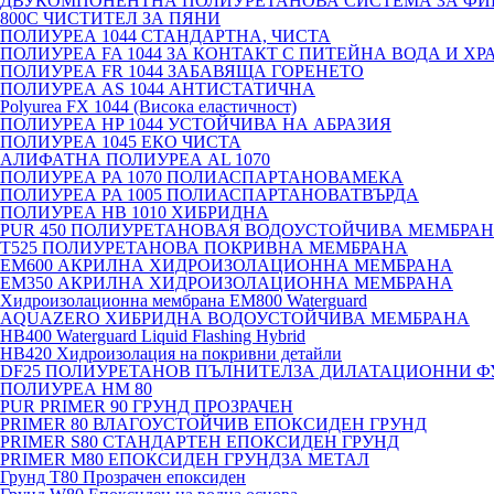
ДВУКОМПОНЕНТНА ПОЛИУРЕТАНОВА СИСТЕМА ЗА ФИ
800C ЧИСТИТЕЛ ЗА ПЯНИ
ПОЛИУРЕА 1044 СТАНДАРТНА, ЧИСТА
ПОЛИУРЕА FA 1044 ЗА КОНТАКТ С ПИТЕЙНА ВОДА И ХР
ПОЛИУРЕА FR 1044 ЗАБАВЯЩА ГОРЕНЕТО
ПОЛИУРЕА AS 1044 АНТИСТАТИЧНА
Polyurea FX 1044 (Висока еластичност)
ПОЛИУРЕА HP 1044 УСТОЙЧИВА НА АБРАЗИЯ
ПОЛИУРЕА 1045 ЕКО ЧИСТА
АЛИФАТНА ПОЛИУРЕА AL 1070
ПОЛИУРЕА PA 1070 ПОЛИАСПАРТАНОВАМЕКА
ПОЛИУРЕА PA 1005 ПОЛИАСПАРТАНОВАТВЪРДА
ПОЛИУРЕА HB 1010 ХИБРИДНА
PUR 450 ПОЛИУРЕТАНОВАЯ ВОДОУСТОЙЧИВА МЕМБРА
T525 ПОЛИУРЕТАНОВА ПОКРИВНА МЕМБРАНА
EM600 АКРИЛНА ХИДРОИЗОЛАЦИОННА МЕМБРАНА
EM350 АКРИЛНА ХИДРОИЗОЛАЦИОННА МЕМБРАНА
Хидроизолационна мембрана EM800 Waterguard
AQUAZERO ХИБРИДНА ВОДОУСТОЙЧИВА МЕМБРАНА
HB400 Waterguard Liquid Flashing Hybrid
HB420 Хидроизолация на покривни детайли
DF25 ПОЛИУРЕТАНОВ ПЪЛНИТЕЛЗА ДИЛАТАЦИОННИ Ф
ПОЛИУРЕА HM 80
PUR PRIMER 90 ГРУНД ПРОЗРАЧЕН
PRIMER 80 ВЛАГОУСТОЙЧИВ ЕПОКСИДЕН ГРУНД
PRIMER S80 СТАНДАРТЕН ЕПОКСИДЕН ГРУНД
PRIMER M80 ЕПОКСИДЕН ГРУНДЗА МЕТАЛ
Грунд Т80 Прозрачен епоксиден