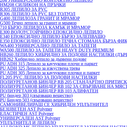
204 УНИВЕРСАЛНО КОНТАКТНО ЛЕПИЛО
HM208 СИЛИКОН НА ПРЪЧКИ
R305 ЛЕПИЛО ЗА PVC
R306 ЛЕПИЛО ЗА PVC БЕЗ ТОЛУОЛ
G400 ЛЕПИЛОЗА ГРАНИТ И МРАМОP
G500 Течно лепило за гранит и мрамор
710 БЪРЗО ЛЕПИЛОЗА КАМЪК И МРАМОP
E300 ВОДОУСТОЙЧИВО ЕПОКСИДНО ЛЕПИЛО
E340 ЕПОКСИДНО ЛЕПИЛО БЪРЗО ЗАЛЕПВАЩО
E350 ЕПОКСИДНО ЛЕПИЛО ТЕЧНА СТОМАНА БЪРЗА ФИ
WA400 УНИВЕРСАЛНО ЛЕПИЛО ЗА ТАПЕТИ
WA500 ЛЕПИЛО ЗА ТАПЕТИ HEAVY DUTY PREMIUM
HB260 ЛЕПИЛО ХИБРИДНО ЗА ПОДОВИ НАСТИЛКИ (ДЪРВ
HB262 Хибридно лепило за дървени подове
PU ADH 315 Лепило за каучукови плочи и паркет
PU ADH 325 Лепило за изкуствена трева
PU ADH 305 Лепило за каучукови плочки и паркет
FL205 PVC ЛЕПИЛО ЗА ПОДОВИ НАСТИЛКИ
ПОЛИУРЕТАНОВ БИНДЕР RB 205 СТАНДАРТНО ПРИТИС
ПОЛИУРЕТАНОВ БИНДЕР RB 102 ЗА СВЪРЗВАНЕ НА МЯС
ПОЛИУРЕТАНОВ БИНДЕР RB 103 АЛИФАТЕН
PU биндер 303 (свързващо вещество)
PU Биндер 503 (свързващо вещество)
САМОНИВЕЛИРАЩ СЕ ХИБРИДЕН УПЛЪТНИТЕЛ
БЕЗЦВЕТЕН AST Polymer
ЕЛАСТИЧЕН AST Polymer
УНИВЕРСАЛЕН AST Polymer
УПЛЪТНИТЕЛ И ЛЕПИЛО