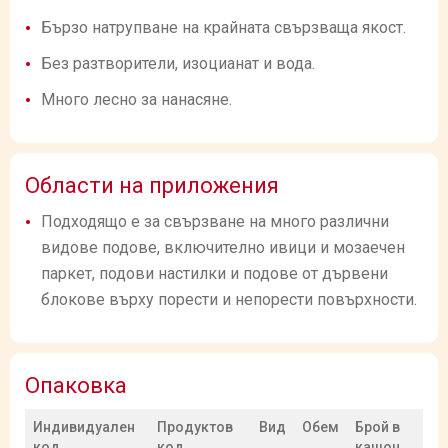
Бързо натрупване на крайната свързваща якост.
Без разтворители, изоцианат и вода.
Много лесно за нанасяне.
Области на приложения
Подходящо е за свързване на много различни
видове подове, включително ивици и мозаечен
паркет, подови настилки и подове от дървени
блокове върху порести и непорести повърхности.
Опаковка
Индивидуален
Продуктов
Вид
Обем
Брой в
код
код
кашон