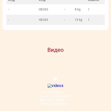
-
HB260
-
8 kg
1
-
HB260
-
15 kg
1
Видео
How to install a
Quick-Step parquet
floor with Hybrid
Flooring Adhesive