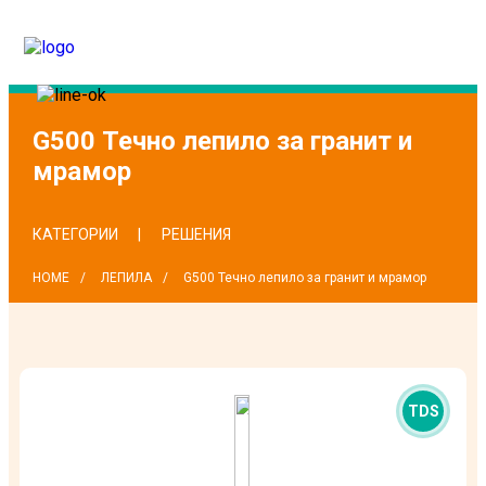
G500 Течно лепило за гранит и
мрамор
КАТЕГОРИИ
РЕШЕНИЯ
HOME
ЛЕПИЛА
G500 Течно лепило за гранит и мрамор
TDS