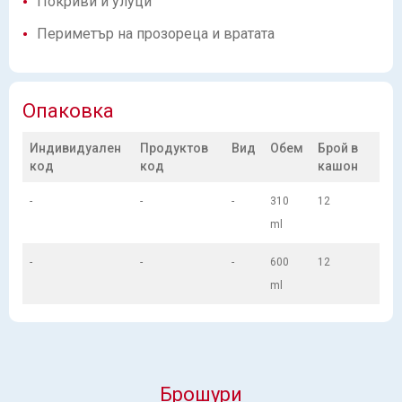
Покриви и улуци
Периметър на прозореца и вратата
Опаковка
Индивидуален
Продуктов
Вид
Обем
Брой в
код
код
кашон
-
-
-
310
12
ml
-
-
-
600
12
ml
Брошури