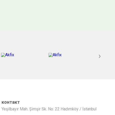
›
контакт
Yeşilbayır Mah. Şimşir Sk. No: 22 Hadımköy / İstanbul