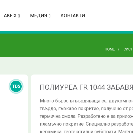
AKFİX
МЕДИЯ
КОНТАКТИ
HOME
СИСТ
ПОЛИУРЕА FR 1044 ЗАБАВ
TDS
Много бързо втвърдяваща се, двукомпон
твърдо, гъвкаво покритие, получено от 
термична смола. Разработено е за прилож
пламъчно покритие. Специално разработен
керамика, геотекстилни субстрати. Матер