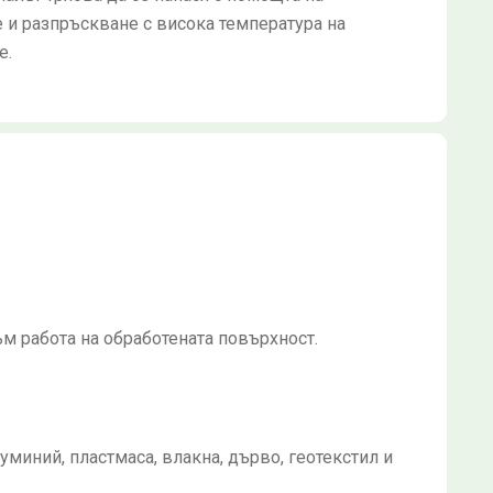
и разпръскване с висока температура на
е.
м работа на обработената повърхност.
уминий, пластмаса, влакна, дърво, геотекстил и