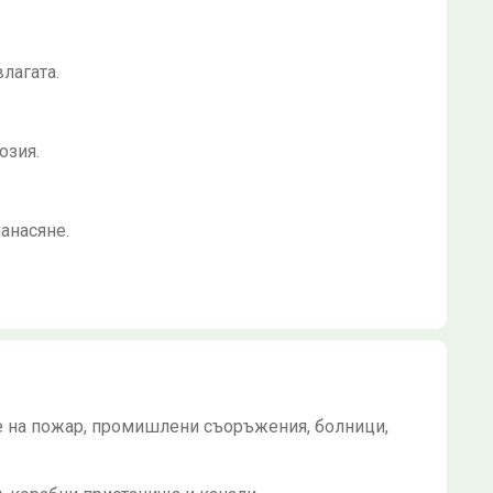
лагата.
озия.
анасяне.
е на пожар, промишлени съоръжения, болници,