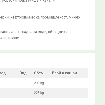
и, корабни пристанища и канали.
нерии, нефтохимическа промишленост, минно
станции за отпадъчни води, облицовки на
ъхраняване.
код
Вид
Обем
Брой в кашон
-
200 kg
1
-
225 kg
1