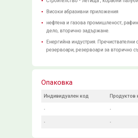
Строителство - летища , корабни палуб
Високи абразивни приложения
нефтена и газова промишленост, рафи
дело, вторично задържане.
Енергийна индустрия. Пречиствателни 
резервоари, резервоари за вторично с
Опаковка
Индивидуален код
Продуктов 
-
-
-
-