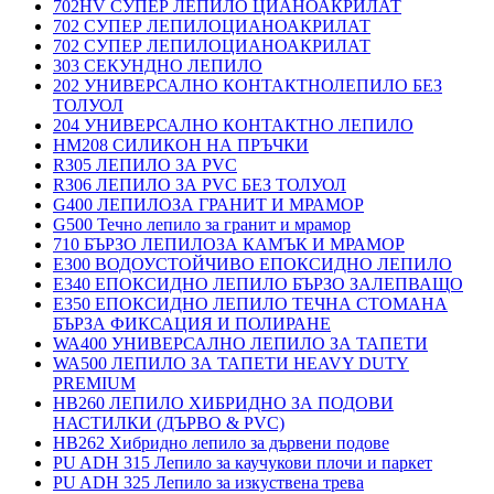
702HV СУПЕР ЛЕПИЛО ЦИАНОАКРИЛАТ
702 СУПЕР ЛЕПИЛОЦИАНОАКРИЛАТ
702 СУПЕР ЛЕПИЛОЦИАНОАКРИЛАТ
303 СЕКУНДНО ЛЕПИЛО
202 УНИВЕРСАЛНО КОНТАКТНОЛЕПИЛО БЕЗ
ТОЛУОЛ
204 УНИВЕРСАЛНО КОНТАКТНО ЛЕПИЛО
HM208 СИЛИКОН НА ПРЪЧКИ
R305 ЛЕПИЛО ЗА PVC
R306 ЛЕПИЛО ЗА PVC БЕЗ ТОЛУОЛ
G400 ЛЕПИЛОЗА ГРАНИТ И МРАМОP
G500 Течно лепило за гранит и мрамор
710 БЪРЗО ЛЕПИЛОЗА КАМЪК И МРАМОP
E300 ВОДОУСТОЙЧИВО ЕПОКСИДНО ЛЕПИЛО
E340 ЕПОКСИДНО ЛЕПИЛО БЪРЗО ЗАЛЕПВАЩО
E350 ЕПОКСИДНО ЛЕПИЛО ТЕЧНА СТОМАНА
БЪРЗА ФИКСАЦИЯ И ПОЛИРАНЕ
WA400 УНИВЕРСАЛНО ЛЕПИЛО ЗА ТАПЕТИ
WA500 ЛЕПИЛО ЗА ТАПЕТИ HEAVY DUTY
PREMIUM
HB260 ЛЕПИЛО ХИБРИДНО ЗА ПОДОВИ
НАСТИЛКИ (ДЪРВО & PVC)
HB262 Хибридно лепило за дървени подове
PU ADH 315 Лепило за каучукови плочи и паркет
PU ADH 325 Лепило за изкуствена трева