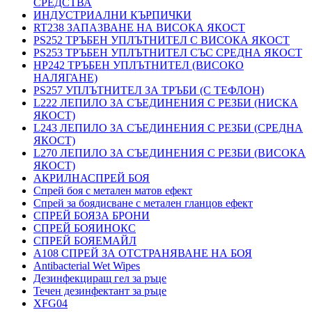
СРЕДСТВА
ИНДУСТРИАЛНИ КЪРПИЧКИ
RT238 ЗАПАЗВАНЕ НА ВИСОКА ЯКОСТ
PS252 ТРЪБЕН УПЛЪТНИТЕЛ С ВИСОКА ЯКОСТ
PS253 ТРЪБЕН УПЛЪТНИТЕЛ СЪС СРЕДНА ЯКОСТ
HP242 ТРЪБЕН УПЛЪТНИТЕЛ (ВИСОКО
НАЛЯГАНЕ)
PS257 УПЛЪТНИТЕЛ ЗА ТРЪБИ (С ТЕФЛОН)
L222 ЛЕПИЛО ЗА СЪЕДИНЕНИЯ С РЕЗБИ (НИСКА
ЯКОСТ)
L243 ЛЕПИЛО ЗА СЪЕДИНЕНИЯ С РЕЗБИ (СРЕДНА
ЯКОСТ)
L270 ЛЕПИЛО ЗА СЪЕДИНЕНИЯ С РЕЗБИ (ВИСОКА
ЯКОСТ)
АКРИЛНАСПРЕЙ БОЯ
Спрей боя с метален матов ефект
Спрей за боядисване с метален гланцов ефект
СПРЕЙ БОЯЗА БРОНИ
СПРЕЙ БОЯИНОКС
СПРЕЙ БОЯЕМАЙЛ
A108 СПРЕЙ ЗА ОТСТРАНЯВАНЕ НА БОЯ
Antibacterial Wet Wipes
Дезинфекциращ гел за ръце
Течен дезинфектант за ръце
XFG04