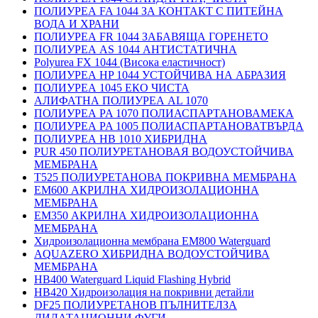
ПОЛИУРЕА FA 1044 ЗА КОНТАКТ С ПИТЕЙНА
ВОДА И ХРАНИ
ПОЛИУРЕА FR 1044 ЗАБАВЯЩА ГОРЕНЕТО
ПОЛИУРЕА AS 1044 АНТИСТАТИЧНА
Polyurea FX 1044 (Висока еластичност)
ПОЛИУРЕА HP 1044 УСТОЙЧИВА НА АБРАЗИЯ
ПОЛИУРЕА 1045 ЕКО ЧИСТА
АЛИФАТНА ПОЛИУРЕА AL 1070
ПОЛИУРЕА PA 1070 ПОЛИАСПАРТАНОВАМЕКА
ПОЛИУРЕА PA 1005 ПОЛИАСПАРТАНОВАТВЪРДА
ПОЛИУРЕА HB 1010 ХИБРИДНА
PUR 450 ПОЛИУРЕТАНОВАЯ ВОДОУСТОЙЧИВА
МЕМБРАНА
T525 ПОЛИУРЕТАНОВА ПОКРИВНА МЕМБРАНА
EM600 АКРИЛНА ХИДРОИЗОЛАЦИОННА
МЕМБРАНА
EM350 АКРИЛНА ХИДРОИЗОЛАЦИОННА
МЕМБРАНА
Хидроизолационна мембрана EM800 Waterguard
AQUAZERO ХИБРИДНА ВОДОУСТОЙЧИВА
МЕМБРАНА
HB400 Waterguard Liquid Flashing Hybrid
HB420 Хидроизолация на покривни детайли
DF25 ПОЛИУРЕТАНОВ ПЪЛНИТЕЛЗА
ДИЛАТАЦИОННИ ФУГИ