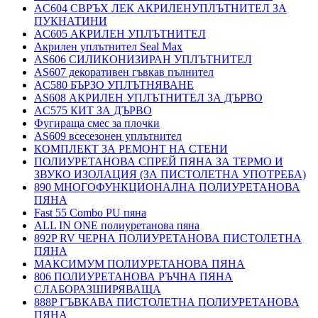
AC604 СВРЪХ ЛЕК АКРИЛЕНУПЛЪТНИТЕЛ ЗА
ПУКНАТИНИ
AC605 АКРИЛЕН УПЛЪТНИТЕЛ
Акрилен уплътнител Seal Max
AS606 СИЛИКОНИЗИРАН УПЛЪТНИТЕЛ
AS607 декоративен гъвкав пълнител
AC580 БЪРЗО УПЛЪТНЯВАНЕ
AS608 АКРИЛЕН УПЛЪТНИТЕЛ ЗА ДЪРВО
AC575 КИТ ЗА ДЪРВО
Фугираща смес за плочки
AS609 всесезонен уплътнител
КОМПЛЕКТ ЗА РЕМОНТ НА СТЕНИ
ПОЛИУРЕТАНОВА СПРЕЙ ПЯНА ЗА ТЕРМО И
ЗВУКО ИЗОЛАЦИЯ (ЗА ПИСТОЛЕТНА УПОТРЕБА)
890 МНОГОФУНКЦИОНАЛНА ПОЛИУРЕТАНОВА
ПЯНА
Fast 55 Combo PU пяна
ALL IN ONE полиуретанова пяна
892P RV ЧЕРНА ПОЛИУРЕТАНОВА ПИСТОЛЕТНА
ПЯНА
МАКСИМУМ ПОЛИУРЕТАНОВА ПЯНА
806 ПОЛИУРЕТАНОВА РЪЧНА ПЯНА
СЛАБОРАЗШИРЯВАЩА
888P ГЪВКАВА ПИСТОЛЕТНА ПОЛИУРЕТАНОВА
ПЯНА