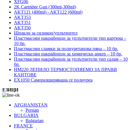
XFG06
2K Cartridge Gun (300ml-300ml)
AKT121 (400ml) - AKT122 (600ml)
AKT353
AKT351
AKT350
Шпакли за силикон/уплътнител
Пластмасови накрайници за уплътнители тип картюш –
10 бр.
Пластмасови сламки за полиуретанова пяна – 10 бр.
Пластмасови накрайници за химически анкер – 10 бр.
Пластмасови накрайници за уплътнители тип салам – 10
бр.
HM220 ЛЕПИЛО ТЕРМОСТОПЯЕМО ЗА ПРАВИ
КАНТОВЕ
EX1050 Саморазширяваща се полиуреа
ЕЗИЦИ
AFGHANISTAN
Persian
BULGARIA
Bulgarian
FRANCE