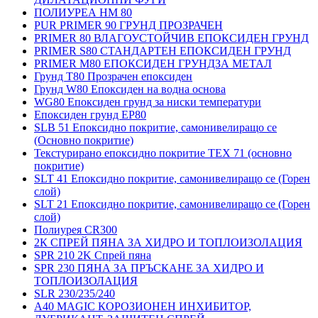
ПОЛИУРЕА HM 80
PUR PRIMER 90 ГРУНД ПРОЗРАЧЕН
PRIMER 80 ВЛАГОУСТОЙЧИВ ЕПОКСИДЕН ГРУНД
PRIMER S80 СТАНДАРТЕН ЕПОКСИДЕН ГРУНД
PRIMER M80 ЕПОКСИДЕН ГРУНДЗА МЕТАЛ
Грунд Т80 Прозрачен епоксиден
Грунд W80 Епоксиден на водна основа
WG80 Епоксиден грунд за ниски температури
Епоксиден грунд EP80
SLB 51 Епоксидно покритие, самонивелиращо се
(Основно покритие)
Текстурирано епоксидно покритие TEX 71 (основно
покритие)
SLT 41 Епоксидно покритие, самонивелиращо се (Горен
слой)
SLT 21 Епоксидно покритие, самонивелиращо се (Горен
слой)
Полиурея CR300
2К СПРЕЙ ПЯНА ЗА ХИДРО И ТОПЛОИЗОЛАЦИЯ
SPR 210 2K Спрей пяна
SPR 230 ПЯНА ЗА ПРЪСКАНЕ ЗА ХИДРО И
ТОПЛОИЗОЛАЦИЯ
SLR 230/235/240
A40 MAGIC КОРОЗИОНЕН ИНХИБИТОР,