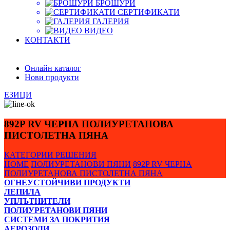
БРОШУРИ
СЕРТИФИКАТИ
ГАЛЕРИЯ
ВИДЕО
КОНТАКТИ
Онлайн каталог
Нови продукти
ЕЗИЦИ
892P RV ЧЕРНА ПОЛИУРЕТАНОВА
ПИСТОЛЕТНА ПЯНА
КАТЕГОРИИ
РЕШЕНИЯ
HOME
ПОЛИУРЕТАНОВИ ПЯНИ
892P RV ЧЕРНА
ПОЛИУРЕТАНОВА ПИСТОЛЕТНА ПЯНА
ОГНЕУСТОЙЧИВИ ПРОДУКТИ
ЛЕПИЛА
УПЛЪТНИТЕЛИ
ПОЛИУРЕТАНОВИ ПЯНИ
СИСТЕМИ ЗА ПОКРИТИЯ
АЕРОЗОЛИ