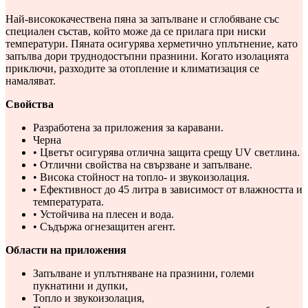
Най-висококачествена пяна за запълване и сглобяване със
специален състав, който може да се прилага при ниски
температури. Пяната осигурява херметично уплътнение, като
запълва дори труднодостъпни празнини. Когато изолацията
приключи, разходите за отопление и климатизация се
намаляват.
Свойства
Разработена за приложения за каравани.
Черна
• Цветът осигурява отлична защита срещу UV светлина.
• Отлични свойства на свързване и запълване.
• Висока стойност на топло- и звукоизолация.
• Ефективност до 45 литра в зависимост от влажността и
температурата.
• Устойчива на плесен и вода.
• Съдържа огнезащитен агент.
Области на приложения
Запълване и уплътняване на празнини, големи
пукнатини и дупки,
Топло и звукоизолация,