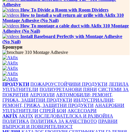
Adhesive
How To Divide a Room with Room Dividers
How to Install a wall return air grille with Akfix 310
Montage Adhesive (No Nail)
How To montage a cable duct with Akfix 310 Montage
Adhesive (No Nail)
Install Baseboard Perfectly with Montage Adhesive
(No Nail)
Брошури
310 Montage Adhesive
ПРОДУКТИ
ПОЖАРОУСТОЙЧИВИ ПРОДУКТИ
ЛЕПИЛА
УПЛЪТНИТЕЛИ
ПОЛИУРЕТАНОВИ ПЯНИ
СИСТЕМИ ЗА
ПОКРИТИЯ
АЕРОЗОЛИ
АВТОМОБИЛИ; РЕМОНТ,
ГРИЖА, ЗАЩИТНИ ПРОДУКТИ
ИНДУСТРИАЛНИ;
РЕМОНТ, ГРИЖА, ЗАЩИТНИ ПРОДУКТИ
АНАЕРОБНИ
УПЛЪТНИТЕЛИ
СПРЕЙ БОИ
АКСЕСОАРИ
AKFİX
AKFİX
ИЗСЛЕДОВАТЕЛСКА И РАЗВОЙНА
ПОЛИТИКА
ПОЛИТИКА ЗА КАЧЕСТВОТО
ПРАВНИ
ВЪПРОСИ И ПОВЕРИТЕЛНОСТ
МЕДИЯ
КАТАЛОГ
БРОШУРИ
СЕРТИФИКАТИ
ГАЛЕРИЯ