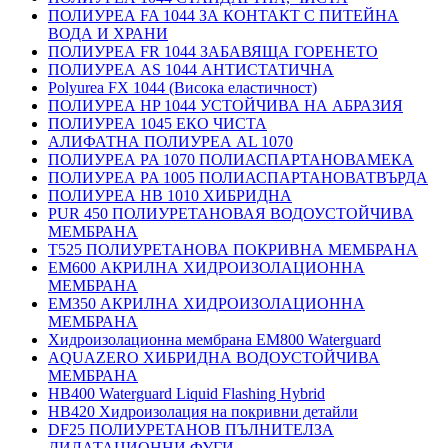
ПОЛИУРЕА FA 1044 ЗА КОНТАКТ С ПИТЕЙНА
ВОДА И ХРАНИ
ПОЛИУРЕА FR 1044 ЗАБАВЯЩА ГОРЕНЕТО
ПОЛИУРЕА AS 1044 АНТИСТАТИЧНА
Polyurea FX 1044 (Висока еластичност)
ПОЛИУРЕА HP 1044 УСТОЙЧИВА НА АБРАЗИЯ
ПОЛИУРЕА 1045 ЕКО ЧИСТА
АЛИФАТНА ПОЛИУРЕА AL 1070
ПОЛИУРЕА PA 1070 ПОЛИАСПАРТАНОВАМЕКА
ПОЛИУРЕА PA 1005 ПОЛИАСПАРТАНОВАТВЪРДА
ПОЛИУРЕА HB 1010 ХИБРИДНА
PUR 450 ПОЛИУРЕТАНОВАЯ ВОДОУСТОЙЧИВА
МЕМБРАНА
T525 ПОЛИУРЕТАНОВА ПОКРИВНА МЕМБРАНА
EM600 АКРИЛНА ХИДРОИЗОЛАЦИОННА
МЕМБРАНА
EM350 АКРИЛНА ХИДРОИЗОЛАЦИОННА
МЕМБРАНА
Хидроизолационна мембрана EM800 Waterguard
AQUAZERO ХИБРИДНА ВОДОУСТОЙЧИВА
МЕМБРАНА
HB400 Waterguard Liquid Flashing Hybrid
HB420 Хидроизолация на покривни детайли
DF25 ПОЛИУРЕТАНОВ ПЪЛНИТЕЛЗА
ДИЛАТАЦИОННИ ФУГИ