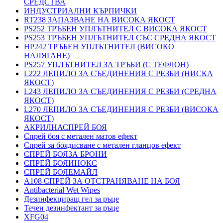
СРЕДСТВА
ИНДУСТРИАЛНИ КЪРПИЧКИ
RT238 ЗАПАЗВАНЕ НА ВИСОКА ЯКОСТ
PS252 ТРЪБЕН УПЛЪТНИТЕЛ С ВИСОКА ЯКОСТ
PS253 ТРЪБЕН УПЛЪТНИТЕЛ СЪС СРЕДНА ЯКОСТ
HP242 ТРЪБЕН УПЛЪТНИТЕЛ (ВИСОКО
НАЛЯГАНЕ)
PS257 УПЛЪТНИТЕЛ ЗА ТРЪБИ (С ТЕФЛОН)
L222 ЛЕПИЛО ЗА СЪЕДИНЕНИЯ С РЕЗБИ (НИСКА
ЯКОСТ)
L243 ЛЕПИЛО ЗА СЪЕДИНЕНИЯ С РЕЗБИ (СРЕДНА
ЯКОСТ)
L270 ЛЕПИЛО ЗА СЪЕДИНЕНИЯ С РЕЗБИ (ВИСОКА
ЯКОСТ)
АКРИЛНАСПРЕЙ БОЯ
Спрей боя с метален матов ефект
Спрей за боядисване с метален гланцов ефект
СПРЕЙ БОЯЗА БРОНИ
СПРЕЙ БОЯИНОКС
СПРЕЙ БОЯЕМАЙЛ
A108 СПРЕЙ ЗА ОТСТРАНЯВАНЕ НА БОЯ
Antibacterial Wet Wipes
Дезинфекциращ гел за ръце
Течен дезинфектант за ръце
XFG04