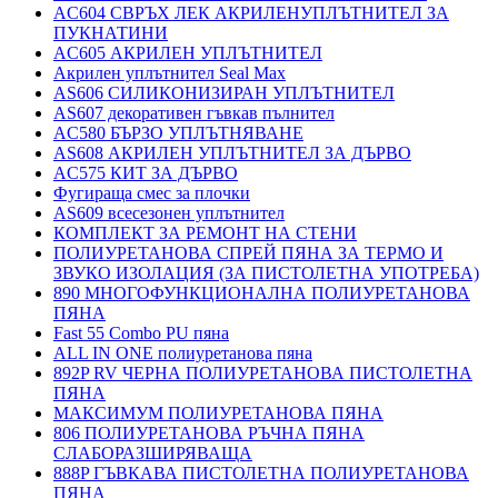
AC604 СВРЪХ ЛЕК АКРИЛЕНУПЛЪТНИТЕЛ ЗА
ПУКНАТИНИ
AC605 АКРИЛЕН УПЛЪТНИТЕЛ
Акрилен уплътнител Seal Max
AS606 СИЛИКОНИЗИРАН УПЛЪТНИТЕЛ
AS607 декоративен гъвкав пълнител
AC580 БЪРЗО УПЛЪТНЯВАНЕ
AS608 АКРИЛЕН УПЛЪТНИТЕЛ ЗА ДЪРВО
AC575 КИТ ЗА ДЪРВО
Фугираща смес за плочки
AS609 всесезонен уплътнител
КОМПЛЕКТ ЗА РЕМОНТ НА СТЕНИ
ПОЛИУРЕТАНОВА СПРЕЙ ПЯНА ЗА ТЕРМО И
ЗВУКО ИЗОЛАЦИЯ (ЗА ПИСТОЛЕТНА УПОТРЕБА)
890 МНОГОФУНКЦИОНАЛНА ПОЛИУРЕТАНОВА
ПЯНА
Fast 55 Combo PU пяна
ALL IN ONE полиуретанова пяна
892P RV ЧЕРНА ПОЛИУРЕТАНОВА ПИСТОЛЕТНА
ПЯНА
МАКСИМУМ ПОЛИУРЕТАНОВА ПЯНА
806 ПОЛИУРЕТАНОВА РЪЧНА ПЯНА
СЛАБОРАЗШИРЯВАЩА
888P ГЪВКАВА ПИСТОЛЕТНА ПОЛИУРЕТАНОВА
ПЯНА