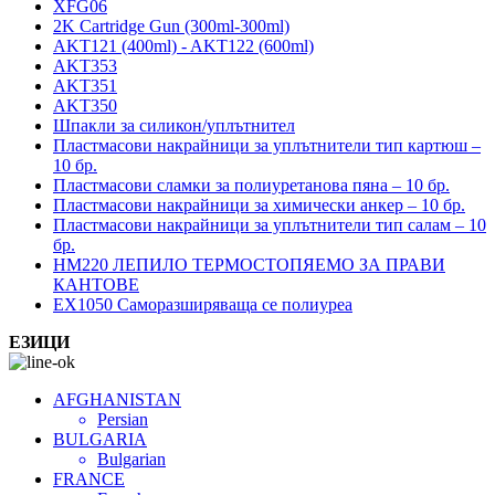
XFG06
2K Cartridge Gun (300ml-300ml)
AKT121 (400ml) - AKT122 (600ml)
AKT353
AKT351
AKT350
Шпакли за силикон/уплътнител
Пластмасови накрайници за уплътнители тип картюш –
10 бр.
Пластмасови сламки за полиуретанова пяна – 10 бр.
Пластмасови накрайници за химически анкер – 10 бр.
Пластмасови накрайници за уплътнители тип салам – 10
бр.
HM220 ЛЕПИЛО ТЕРМОСТОПЯЕМО ЗА ПРАВИ
КАНТОВЕ
EX1050 Саморазширяваща се полиуреа
ЕЗИЦИ
AFGHANISTAN
Persian
BULGARIA
Bulgarian
FRANCE