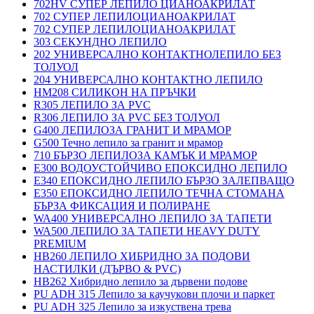
702HV СУПЕР ЛЕПИЛО ЦИАНОАКРИЛАТ
702 СУПЕР ЛЕПИЛОЦИАНОАКРИЛАТ
702 СУПЕР ЛЕПИЛОЦИАНОАКРИЛАТ
303 СЕКУНДНО ЛЕПИЛО
202 УНИВЕРСАЛНО КОНТАКТНОЛЕПИЛО БЕЗ
ТОЛУОЛ
204 УНИВЕРСАЛНО КОНТАКТНО ЛЕПИЛО
HM208 СИЛИКОН НА ПРЪЧКИ
R305 ЛЕПИЛО ЗА PVC
R306 ЛЕПИЛО ЗА PVC БЕЗ ТОЛУОЛ
G400 ЛЕПИЛОЗА ГРАНИТ И МРАМОP
G500 Течно лепило за гранит и мрамор
710 БЪРЗО ЛЕПИЛОЗА КАМЪК И МРАМОP
E300 ВОДОУСТОЙЧИВО ЕПОКСИДНО ЛЕПИЛО
E340 ЕПОКСИДНО ЛЕПИЛО БЪРЗО ЗАЛЕПВАЩО
E350 ЕПОКСИДНО ЛЕПИЛО ТЕЧНА СТОМАНА
БЪРЗА ФИКСАЦИЯ И ПОЛИРАНЕ
WA400 УНИВЕРСАЛНО ЛЕПИЛО ЗА ТАПЕТИ
WA500 ЛЕПИЛО ЗА ТАПЕТИ HEAVY DUTY
PREMIUM
HB260 ЛЕПИЛО ХИБРИДНО ЗА ПОДОВИ
НАСТИЛКИ (ДЪРВО & PVC)
HB262 Хибридно лепило за дървени подове
PU ADH 315 Лепило за каучукови плочи и паркет
PU ADH 325 Лепило за изкуствена трева