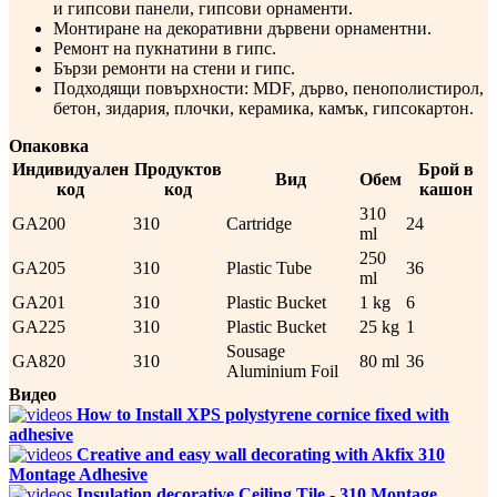
и гипсови панели, гипсови орнаменти.
Монтиране на декоративни дървени орнаментни.
Ремонт на пукнатини в гипс.
Бързи ремонти на стени и гипс.
Подходящи повърхности: MDF, дърво, пенополистирол,
бетон, зидария, плочки, керамика, камък, гипсокартон.
Опаковка
Индивидуален
Продуктов
Брой в
Вид
Обем
код
код
кашон
310
GA200
310
Cartridge
24
ml
250
GA205
310
Plastic Tube
36
ml
GA201
310
Plastic Bucket
1 kg
6
GA225
310
Plastic Bucket
25 kg
1
Sousage
GA820
310
80 ml
36
Aluminium Foil
Видео
How to Install XPS polystyrene cornice fixed with
adhesive
Creative and easy wall decorating with Akfix 310
Montage Adhesive
Insulation decorative Ceiling Tile - 310 Montage