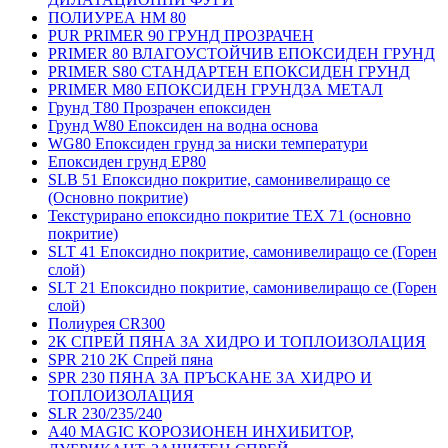
ПОЛИУРЕА HM 80
PUR PRIMER 90 ГРУНД ПРОЗРАЧЕН
PRIMER 80 ВЛАГОУСТОЙЧИВ ЕПОКСИДЕН ГРУНД
PRIMER S80 СТАНДАРТЕН ЕПОКСИДЕН ГРУНД
PRIMER M80 ЕПОКСИДЕН ГРУНДЗА МЕТАЛ
Грунд Т80 Прозрачен епоксиден
Грунд W80 Епоксиден на водна основа
WG80 Епоксиден грунд за ниски температури
Епоксиден грунд EP80
SLB 51 Епоксидно покритие, самонивелиращо се
(Основно покритие)
Текстурирано епоксидно покритие TEX 71 (основно
покритие)
SLT 41 Епоксидно покритие, самонивелиращо се (Горен
слой)
SLT 21 Епоксидно покритие, самонивелиращо се (Горен
слой)
Полиурея CR300
2К СПРЕЙ ПЯНА ЗА ХИДРО И ТОПЛОИЗОЛАЦИЯ
SPR 210 2K Спрей пяна
SPR 230 ПЯНА ЗА ПРЪСКАНЕ ЗА ХИДРО И
ТОПЛОИЗОЛАЦИЯ
SLR 230/235/240
A40 MAGIC КОРОЗИОНЕН ИНХИБИТОР,