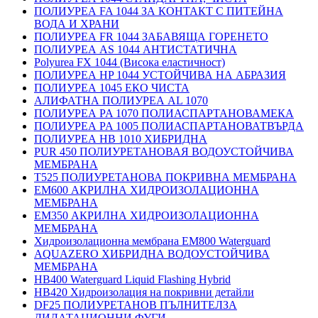
ПОЛИУРЕА FA 1044 ЗА КОНТАКТ С ПИТЕЙНА
ВОДА И ХРАНИ
ПОЛИУРЕА FR 1044 ЗАБАВЯЩА ГОРЕНЕТО
ПОЛИУРЕА AS 1044 АНТИСТАТИЧНА
Polyurea FX 1044 (Висока еластичност)
ПОЛИУРЕА HP 1044 УСТОЙЧИВА НА АБРАЗИЯ
ПОЛИУРЕА 1045 ЕКО ЧИСТА
АЛИФАТНА ПОЛИУРЕА AL 1070
ПОЛИУРЕА PA 1070 ПОЛИАСПАРТАНОВАМЕКА
ПОЛИУРЕА PA 1005 ПОЛИАСПАРТАНОВАТВЪРДА
ПОЛИУРЕА HB 1010 ХИБРИДНА
PUR 450 ПОЛИУРЕТАНОВАЯ ВОДОУСТОЙЧИВА
МЕМБРАНА
T525 ПОЛИУРЕТАНОВА ПОКРИВНА МЕМБРАНА
EM600 АКРИЛНА ХИДРОИЗОЛАЦИОННА
МЕМБРАНА
EM350 АКРИЛНА ХИДРОИЗОЛАЦИОННА
МЕМБРАНА
Хидроизолационна мембрана EM800 Waterguard
AQUAZERO ХИБРИДНА ВОДОУСТОЙЧИВА
МЕМБРАНА
HB400 Waterguard Liquid Flashing Hybrid
HB420 Хидроизолация на покривни детайли
DF25 ПОЛИУРЕТАНОВ ПЪЛНИТЕЛЗА
ДИЛАТАЦИОННИ ФУГИ