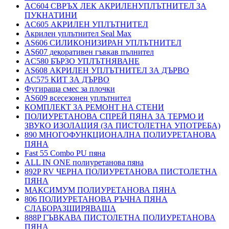
AC604 СВРЪХ ЛЕК АКРИЛЕНУПЛЪТНИТЕЛ ЗА
ПУКНАТИНИ
AC605 АКРИЛЕН УПЛЪТНИТЕЛ
Акрилен уплътнител Seal Max
AS606 СИЛИКОНИЗИРАН УПЛЪТНИТЕЛ
AS607 декоративен гъвкав пълнител
AC580 БЪРЗО УПЛЪТНЯВАНЕ
AS608 АКРИЛЕН УПЛЪТНИТЕЛ ЗА ДЪРВО
AC575 КИТ ЗА ДЪРВО
Фугираща смес за плочки
AS609 всесезонен уплътнител
КОМПЛЕКТ ЗА РЕМОНТ НА СТЕНИ
ПОЛИУРЕТАНОВА СПРЕЙ ПЯНА ЗА ТЕРМО И
ЗВУКО ИЗОЛАЦИЯ (ЗА ПИСТОЛЕТНА УПОТРЕБА)
890 МНОГОФУНКЦИОНАЛНА ПОЛИУРЕТАНОВА
ПЯНА
Fast 55 Combo PU пяна
ALL IN ONE полиуретанова пяна
892P RV ЧЕРНА ПОЛИУРЕТАНОВА ПИСТОЛЕТНА
ПЯНА
МАКСИМУМ ПОЛИУРЕТАНОВА ПЯНА
806 ПОЛИУРЕТАНОВА РЪЧНА ПЯНА
СЛАБОРАЗШИРЯВАЩА
888P ГЪВКАВА ПИСТОЛЕТНА ПОЛИУРЕТАНОВА
ПЯНА