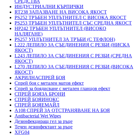
СРЕДСТВА
ИНДУСТРИАЛНИ КЪРПИЧКИ
RT238 ЗАПАЗВАНЕ НА ВИСОКА ЯКОСТ
PS252 ТРЪБЕН УПЛЪТНИТЕЛ С ВИСОКА ЯКОСТ
PS253 ТРЪБЕН УПЛЪТНИТЕЛ СЪС СРЕДНА ЯКОСТ
HP242 ТРЪБЕН УПЛЪТНИТЕЛ (ВИСОКО
НАЛЯГАНЕ)
PS257 УПЛЪТНИТЕЛ ЗА ТРЪБИ (С ТЕФЛОН)
L222 ЛЕПИЛО ЗА СЪЕДИНЕНИЯ С РЕЗБИ (НИСКА
ЯКОСТ)
L243 ЛЕПИЛО ЗА СЪЕДИНЕНИЯ С РЕЗБИ (СРЕДНА
ЯКОСТ)
L270 ЛЕПИЛО ЗА СЪЕДИНЕНИЯ С РЕЗБИ (ВИСОКА
ЯКОСТ)
АКРИЛНАСПРЕЙ БОЯ
Спрей боя с метален матов ефект
Спрей за боядисване с метален гланцов ефект
СПРЕЙ БОЯЗА БРОНИ
СПРЕЙ БОЯИНОКС
СПРЕЙ БОЯЕМАЙЛ
A108 СПРЕЙ ЗА ОТСТРАНЯВАНЕ НА БОЯ
Antibacterial Wet Wipes
Дезинфекциращ гел за ръце
Течен дезинфектант за ръце
XFG04