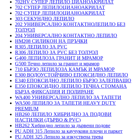
702HV СУПЕР ЛЕПИЛО ЦИАНОАКРИЛАТ
702 СУПЕР ЛЕПИЛОЦИАНОАКРИЛАТ
702 СУПЕР ЛЕПИЛОЦИАНОАКРИЛАТ
303 СЕКУНДНО ЛЕПИЛО
202 УНИВЕРСАЛНО КОНТАКТНОЛЕПИЛО БЕЗ
ТОЛУОЛ
204 УНИВЕРСАЛНО КОНТАКТНО ЛЕПИЛО
HM208 СИЛИКОН НА ПРЪЧКИ
R305 ЛЕПИЛО ЗА PVC
R306 ЛЕПИЛО ЗА PVC БЕЗ ТОЛУОЛ
G400 ЛЕПИЛОЗА ГРАНИТ И МРАМОP
G500 Течно лепило за гранит и мрамор
710 БЪРЗО ЛЕПИЛОЗА КАМЪК И МРАМОP
E300 ВОДОУСТОЙЧИВО ЕПОКСИДНО ЛЕПИЛО
E340 ЕПОКСИДНО ЛЕПИЛО БЪРЗО ЗАЛЕПВАЩО
E350 ЕПОКСИДНО ЛЕПИЛО ТЕЧНА СТОМАНА
БЪРЗА ФИКСАЦИЯ И ПОЛИРАНЕ
WA400 УНИВЕРСАЛНО ЛЕПИЛО ЗА ТАПЕТИ
WA500 ЛЕПИЛО ЗА ТАПЕТИ HEAVY DUTY
PREMIUM
HB260 ЛЕПИЛО ХИБРИДНО ЗА ПОДОВИ
НАСТИЛКИ (ДЪРВО & PVC)
HB262 Хибридно лепило за дървени подове
PU ADH 315 Лепило за каучукови плочи и паркет
PU ADH 325 Лепило за изкуствена трева