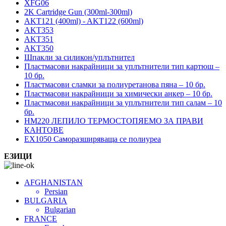
XFG06
2K Cartridge Gun (300ml-300ml)
AKT121 (400ml) - AKT122 (600ml)
AKT353
AKT351
AKT350
Шпакли за силикон/уплътнител
Пластмасови накрайници за уплътнители тип картюш –
10 бр.
Пластмасови сламки за полиуретанова пяна – 10 бр.
Пластмасови накрайници за химически анкер – 10 бр.
Пластмасови накрайници за уплътнители тип салам – 10
бр.
HM220 ЛЕПИЛО ТЕРМОСТОПЯЕМО ЗА ПРАВИ
КАНТОВЕ
EX1050 Саморазширяваща се полиуреа
ЕЗИЦИ
AFGHANISTAN
Persian
BULGARIA
Bulgarian
FRANCE