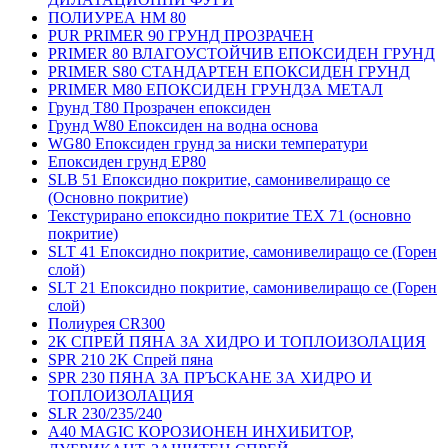
ПОЛИУРЕА HM 80
PUR PRIMER 90 ГРУНД ПРОЗРАЧЕН
PRIMER 80 ВЛАГОУСТОЙЧИВ ЕПОКСИДЕН ГРУНД
PRIMER S80 СТАНДАРТЕН ЕПОКСИДЕН ГРУНД
PRIMER M80 ЕПОКСИДЕН ГРУНДЗА МЕТАЛ
Грунд Т80 Прозрачен епоксиден
Грунд W80 Епоксиден на водна основа
WG80 Епоксиден грунд за ниски температури
Епоксиден грунд EP80
SLB 51 Епоксидно покритие, самонивелиращо се
(Основно покритие)
Текстурирано епоксидно покритие TEX 71 (основно
покритие)
SLT 41 Епоксидно покритие, самонивелиращо се (Горен
слой)
SLT 21 Епоксидно покритие, самонивелиращо се (Горен
слой)
Полиурея CR300
2К СПРЕЙ ПЯНА ЗА ХИДРО И ТОПЛОИЗОЛАЦИЯ
SPR 210 2K Спрей пяна
SPR 230 ПЯНА ЗА ПРЪСКАНЕ ЗА ХИДРО И
ТОПЛОИЗОЛАЦИЯ
SLR 230/235/240
A40 MAGIC КОРОЗИОНЕН ИНХИБИТОР,