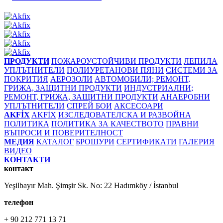
ПРОДУКТИ
ПОЖАРОУСТОЙЧИВИ ПРОДУКТИ
ЛЕПИЛА
УПЛЪТНИТЕЛИ
ПОЛИУРЕТАНОВИ ПЯНИ
СИСТЕМИ ЗА
ПОКРИТИЯ
АЕРОЗОЛИ
АВТОМОБИЛИ; РЕМОНТ,
ГРИЖА, ЗАЩИТНИ ПРОДУКТИ
ИНДУСТРИАЛНИ;
РЕМОНТ, ГРИЖА, ЗАЩИТНИ ПРОДУКТИ
АНАЕРОБНИ
УПЛЪТНИТЕЛИ
СПРЕЙ БОИ
АКСЕСОАРИ
AKFİX
AKFİX
ИЗСЛЕДОВАТЕЛСКА И РАЗВОЙНА
ПОЛИТИКА
ПОЛИТИКА ЗА КАЧЕСТВОТО
ПРАВНИ
ВЪПРОСИ И ПОВЕРИТЕЛНОСТ
МЕДИЯ
КАТАЛОГ
БРОШУРИ
СЕРТИФИКАТИ
ГАЛЕРИЯ
ВИДЕО
КОНТАКТИ
контакт
Yeşilbayır Mah. Şimşir Sk. No: 22 Hadımköy / İstanbul
телефон
+ 90 212 771 13 71