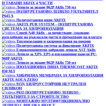
И ТАВАНИ AKFIX 4 ЧАСТИ
Лепило за зидане 962P Akfix 750 мл
ПОЛИУРЕТАНОВО ЛЕПИЛО-УПЛЪТНИТЕЛ
P645 A
Полиуретанови пяни AKFIX
AKFIX PUR SYSTEM – ПОЛИУРЕТАНОВА
СИСТЕМА ЗА ХИДРОИЗОЛАЦИЯ
Спрей А40 Akfix - за почистване, смазване,
разхлабване на ръждасали части и премахване на влагата
Топлоизолация и хидроизолация на покрив
Полиуретанова система за фиксиране AKFIX
Еднокомпонентно хибридно лепило AST Akfix
Лепило за XPS, EPS и изолационни панели PU-
960P AKFIX
Лепило за зидане 962P Akfix 750 мл
ИЗОЛАЦИОННА ПЯНА THERMCOAT AKFIX
850 МЛ
ХИБРИДНА МЕМБРАНА ЗА ХИДРОИЗОЛАЦИЯ
AKFIX AQUA ZERO
915N ХИДРОУСТОЙЧИВ НЕУТРАЛЕН
СИЛИКОН
P635 ПОЛИУРЕТАНОВО ЛЕПИЛО -
УПЛЪТНИТЕЛ ЗА СТРОИТЕЛСТВО
МОНТАЖНО МУЛТИФУНКЦИОНАЛНО
ЛЕПИЛО С ВИСОКА ЯКОСТ