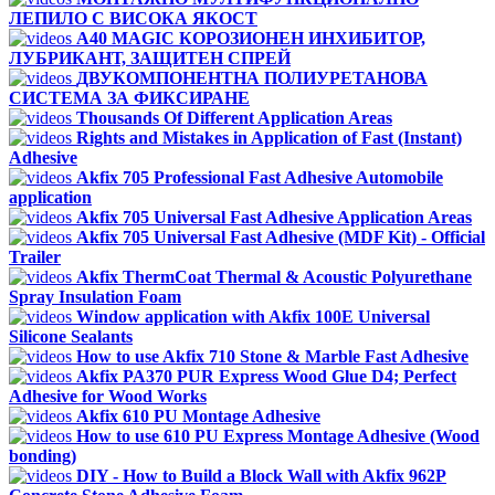
ЛЕПИЛО С ВИСОКА ЯКОСТ
A40 MAGIC КОРОЗИОНЕН ИНХИБИТОР,
ЛУБРИКАНТ, ЗАЩИТЕН СПРЕЙ
ДВУКОМПОНЕНТНА ПОЛИУРЕТАНОВА
СИСТЕМА ЗА ФИКСИРАНЕ
Thousands Of Different Application Areas
Rights and Mistakes in Application of Fast (Instant)
Adhesive
Akfix 705 Professional Fast Adhesive Automobile
application
Akfix 705 Universal Fast Adhesive Application Areas
Akfix 705 Universal Fast Adhesive (MDF Kit) - Official
Trailer
Akfix ThermCoat Thermal & Acoustic Polyurethane
Spray Insulation Foam
Window application with Akfix 100E Universal
Silicone Sealants
How to use Akfix 710 Stone & Marble Fast Adhesive
Akfix PA370 PUR Express Wood Glue D4; Perfect
Adhesive for Wood Works
Akfix 610 PU Montage Adhesive
How to use 610 PU Express Montage Adhesive (Wood
bonding)
DIY - How to Build a Block Wall with Akfix 962P